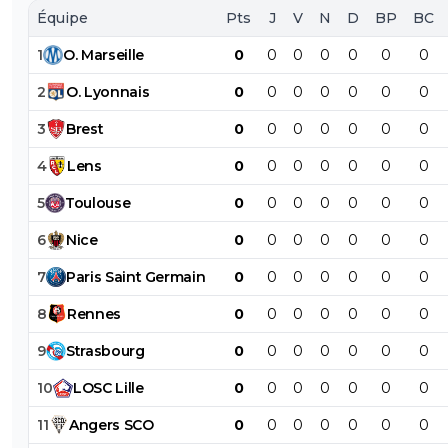
Équipe
Pts
J
V
N
D
BP
BC
1
O
.
Marseille
0
0
0
0
0
0
0
2
O
.
Lyonnais
0
0
0
0
0
0
0
3
Brest
0
0
0
0
0
0
0
4
Lens
0
0
0
0
0
0
0
5
Toulouse
0
0
0
0
0
0
0
6
Nice
0
0
0
0
0
0
0
7
Paris
Saint
Germain
0
0
0
0
0
0
0
8
Rennes
0
0
0
0
0
0
0
9
Strasbourg
0
0
0
0
0
0
0
10
LOSC
Lille
0
0
0
0
0
0
0
11
Angers
SCO
0
0
0
0
0
0
0