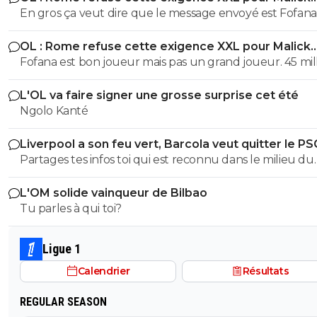
Fofana
En gros ça veut dire que le message envoyé est Fofana n'est
pas à vendre MAIS SI vous êtes prêts à débourser une
OL : Rome refuse cette exigence XXL pour Malick
somme folle, alors on discute En dessous c'est NIET
Fofana
Fofana est bon joueur mais pas un grand joueur. 45 mil
pour un joueur blessé pendant 9 mois c'est beaucoup
L'OL va faire signer une grosse surprise cet été
cher. personne ne mettra cette somme sans avoir pass
Ngolo Kanté
visite médicale précise au sujet de sa blessure.
Liverpool a son feu vert, Barcola veut quitter le PS
Partages tes infos toi qui est reconnu dans le milieu du
football
L'OM solide vainqueur de Bilbao
Tu parles à qui toi?
Ligue 1
Calendrier
Résultats
REGULAR SEASON