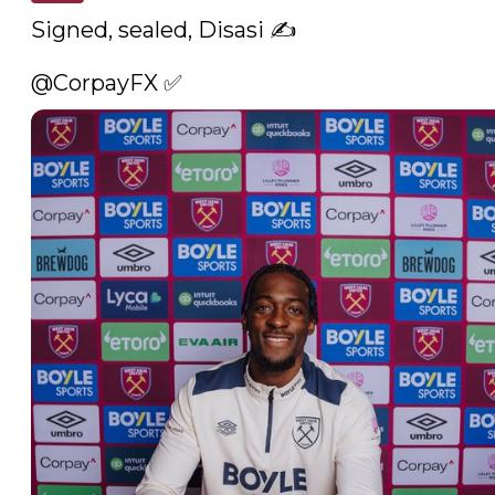
Signed, sealed, Disasi ✍️

@CorpayFX
 ✅