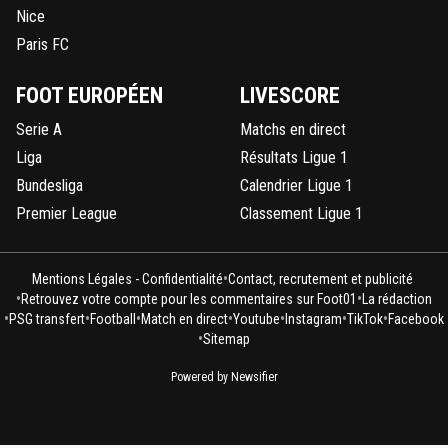
Nice
Paris FC
FOOT EUROPÉEN
LIVESCORE
Serie A
Matchs en direct
Liga
Résultats Ligue 1
Bundesliga
Calendrier Ligue 1
Premier League
Classement Ligue 1
•
Mentions Légales - Confidentialité
Contact, recrutement et publicité
•
•
Retrouvez votre compte pour les commentaires sur Foot01
La rédaction
•
•
•
•
•
•
•
PSG transfert
Football
Match en direct
Youtube
Instagram
TikTok
Facebook
•
Sitemap
Powered by Newsifier