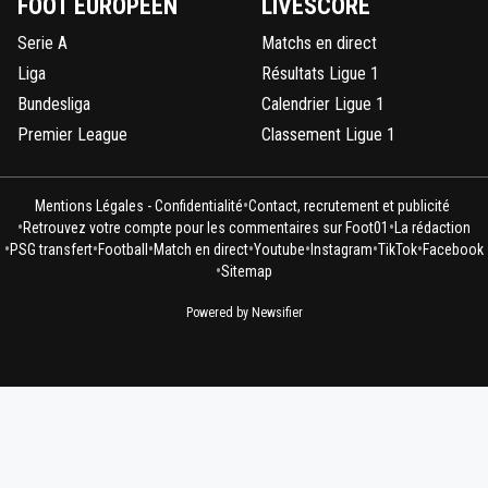
FOOT EUROPÉEN
LIVESCORE
Serie A
Matchs en direct
Liga
Résultats Ligue 1
Bundesliga
Calendrier Ligue 1
Premier League
Classement Ligue 1
•
Mentions Légales - Confidentialité
Contact, recrutement et publicité
•
•
Retrouvez votre compte pour les commentaires sur Foot01
La rédaction
•
•
•
•
•
•
•
PSG transfert
Football
Match en direct
Youtube
Instagram
TikTok
Facebook
•
Sitemap
Powered by Newsifier