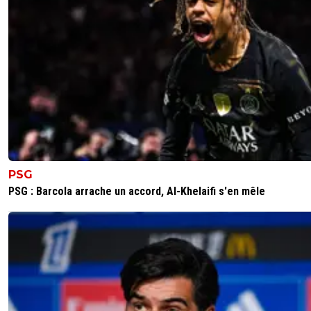
0
+
Répondre
cuir-moustache
23 juin 2025 à 15:36
+
36
A ce niveau là, on n'a même plus de mot...
0
+
Répondre
mrzeyrox-86
23 juin 2025 à 13:39
+
0
Encore une excuse.... Après ce sera le prix du baril de pét
trop haut, ensuite parce que Tartenpion a déféquer dans 
toilette de droite au lieu de celui de gauche, ensuite le p
PSG
qui ce cassé le petit doigt.... Ça fait 10 ans que c'est fait 
PSG : Barcola arrache un accord, Al-Khelaifi s'en mêle
et arrivé en été c'est l'été prochain
0
+
Répondre
disqus_5
23 juin 2025 à 12:53
+
5
🤣🤣😂😂🤣🤣Ben voyons! un petit retard de 7 ans
supplémentaires, mais pas de panique c'est toujours im