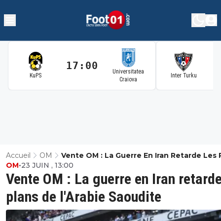
17:00
1
Universitatea
KuPS
Inter Turku
Craiova
Accueil
OM
Vente OM : La Guerre En Iran Retarde Les 
OM
•
23 JUIN , 13:00
De L'Arabie Saoudite
Vente OM : La guerre en Iran retarde
plans de l'Arabie Saoudite