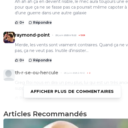
Ah ah ah ça en devient risible, le mec aura toujours une 
pour que ça ne se fasse pas ca pourrait même capoter à
d'une guerre dans une autre galaxie
0
+
Répondre
raymond-point
23 juin 2025 à 15:22
+
1391
Merde, les vents sont vraiment contraires. Quand ça ne 
pas, ça ne veut pas. Inutile d'insister...
0
+
Répondre
th-r-se-ou-hercule
23 juin 2025 à 15:12
+
2
Greg Roi nous en dira un peu plus, lui qui est un très anc
supporter de 2010..
AFFICHER PLUS DE COMMENTAIRES
0
+
Répondre
Articles Recommandés
gilmac
23 juin 2025 à 14:29
+
19
Je me marre !