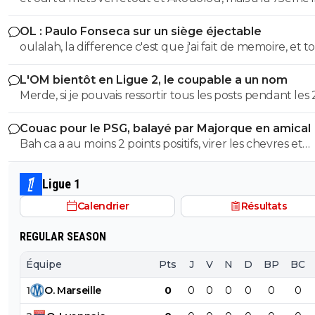
catastrophe.
sont plus sur le terrain et tu es en position de qualifié
OL : Paulo Fonseca sur un siège éjectable
oulalah, la difference c'est que j'ai fait de memoire, et to
été vérifier. 55eme donc 35 au lieu de 25, et 19eme don
L'OM bientôt en Ligue 2, le coupable a un nom
au lieu de 75, quel mensonge. Avocat, tu serais commis
Merde, si je pouvais ressortir tous les posts pendant les 
d'office, un avocat à 2 balles. Et en plus ce n'est pas si f
dernieres années ou je denoncais cet imposteur ... et le
puisqu'au retour il y a eu 7 min de temps additionel d
Couac pour le PSG, balayé par Majorque en amical
insultes de ses groupies qui voulaient me faire avaler sa
a joué 78 min à 10 Et encore une fois rien a voir de jouer
Bah ca a au moins 2 points positifs, virer les chevres et
semence comme eux ...
quand tu dois ne pas encaisser ou que tu dois marquer. Mais
démeloniser les autres, c’est plutot bien vu.
ça tu ne peux pas comprendre puisque tu n'as jamais m
pieds sur un terrain
Ligue 1
Calendrier
Résultats
REGULAR SEASON
Équipe
Pts
J
V
N
D
BP
BC
1
O
.
Marseille
0
0
0
0
0
0
0