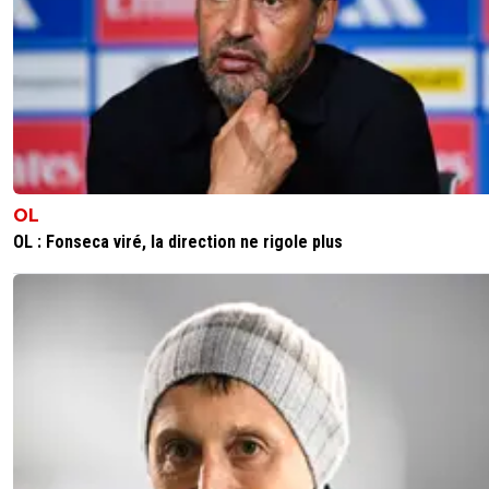
0
+
Répondre
tonton
23 juin 2025 à 12:41
+
270
Ca y est il va trouver une porte de sotie le fada !
0
+
Répondre
OL
OL : Fonseca viré, la direction ne rigole plus