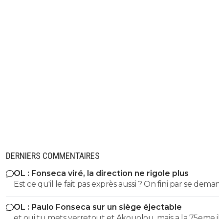
DERNIERS COMMENTAIRES
OL : Fonseca viré, la direction ne rigole plus
Est ce qu'il le fait pas exprès aussi ? On fini par se dema
Même si on peux se douter que le mercato n'est pas to
OL : Paulo Fonseca sur un siège éjectable
fait terminé, si on continu comme ca on va droit à la
et oui tu mets verretout et Akouolou, mais a la 75eme i