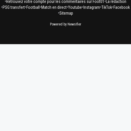
•
•
Retrouvez votre compte pour les commentaires sur Foot01
La rédaction
•
•
•
•
•
•
•
PSG transfert
Football
Match en direct
Youtube
Instagram
TikTok
Facebook
•
Sitemap
Powered by Newsifier