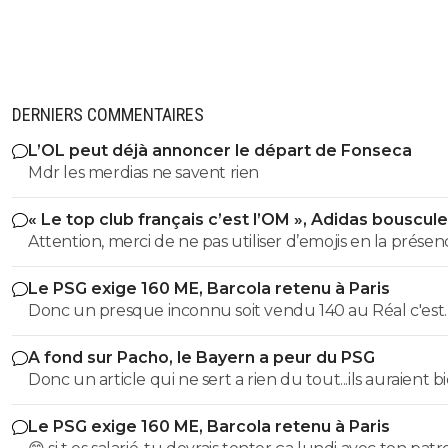
DERNIERS COMMENTAIRES
L’OL peut déjà annoncer le départ de Fonseca
Mdr les merdias ne savent rien
« Le top club français c’est l’OM », Adidas bouscule
PSG
Attention, merci de ne pas utiliser d’emojis en la prése
Raymond Q qui a un traumatisme de l enfance lié à ces
Le PSG exige 160 ME, Barcola retenu à Paris
derniers; pour le soutenir, vous pouvez adhérer à son
Donc un presque inconnu soit vendu 140 au Réal c'est
association se prétendant faire partie d’une « élite » litté
normal et un double détenteur de la LDC soit à un pri
se refusant catégoriquement l utilisation d emojis bien 
A fond sur Pacho, le Bayern a peur du PSG
faiblard normal ?? Messieurs les anglais allez vous faire ...
populaire à son goût et surtout incompréhensible pou
Donc un article qui ne sert a rien du tout...ils auraient b
gros globes oculaires de sardine. Cordialement.
voulu mais finalement non...je peux en écrire 200 des ar
Le PSG exige 160 ME, Barcola retenu à Paris
comme ca !