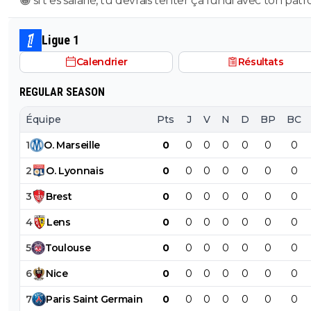
😁 si t es salarié, tu devrais tenter ça lundi avec ton pat
pour voir ce qu’il va te répondre
Ligue 1
Calendrier
Résultats
REGULAR SEASON
Équipe
Pts
J
V
N
D
BP
BC
1
O
.
Marseille
0
0
0
0
0
0
0
2
O
.
Lyonnais
0
0
0
0
0
0
0
3
Brest
0
0
0
0
0
0
0
4
Lens
0
0
0
0
0
0
0
5
Toulouse
0
0
0
0
0
0
0
6
Nice
0
0
0
0
0
0
0
7
Paris
Saint
Germain
0
0
0
0
0
0
0