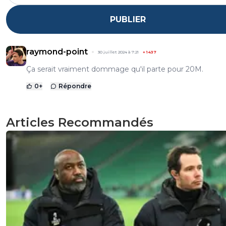
PUBLIER
raymond-point
30 juillet 2024 à 7:21
+
1437
Ça serait vraiment dommage qu'il parte pour 20M.
0
+
Répondre
Articles Recommandés