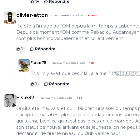
1
+
Répondre
olivier-atton
06 novembre 2025 à 10:11
+
2442
Il a été à l'image de l'OM depuis la mi temps a Lisbonne.
Depuis ce moment l'OM comme Paixao ou Aubameyan
sont plus bon individuellement et collectivement
1
+
Répondre
Flaco75
06 novembre 2025 à 10:29
+
190
Et s’il n’y avait que ces 2 là , à la rue ? 😞🇧🇷🇫🇷🇵
1
+
Répondre
Eisie37
06 novembre 2025 à 9:28
+
426
Oui il a été mauvais, et oui il faudrait lui laisser du temps
s'adapter, mais il est plus facile de s'adapter dans une éq
qui tourne bien, ce qui n'est pas le cas en ce moment. A
son statut de nouvel arrivant et sa jeunesse, on ne peut p
demander de tirer le niveau du club vers le haut.