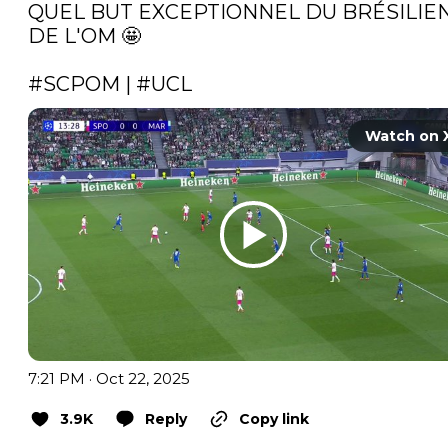
QUEL BUT EXCEPTIONNEL DU BRÉSILIEN
DE L'OM 🤩

#SCPOM
 | 
#UCL
Watch on 
7:21 PM · Oct 22, 2025
3.9K
Reply
Copy link