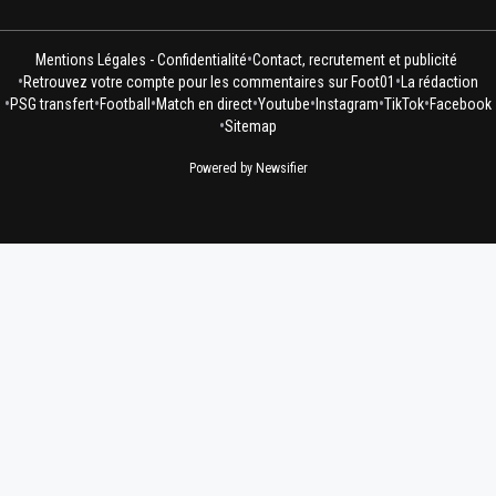
•
Mentions Légales - Confidentialité
Contact, recrutement et publicité
•
•
Retrouvez votre compte pour les commentaires sur Foot01
La rédaction
•
•
•
•
•
•
•
PSG transfert
Football
Match en direct
Youtube
Instagram
TikTok
Facebook
•
Sitemap
Powered by Newsifier