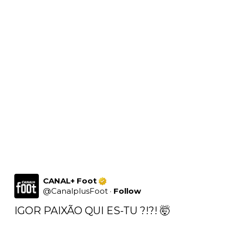
CANAL+ Foot
@
CanalplusFoot
·
Follow
IGOR PAIXÃO QUI ES-TU ?!?! 🤯
