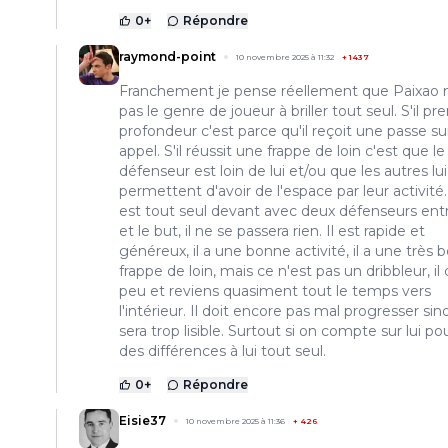
0
+
Répondre
raymond-point
10 novembre 2025 à 11:32
+
1437
Franchement je pense réellement que Paixao n
pas le genre de joueur à briller tout seul. S'il pre
profondeur c'est parce qu'il reçoit une passe su
appel. S'il réussit une frappe de loin c'est que le
défenseur est loin de lui et/ou que les autres lui
permettent d'avoir de l'espace par leur activité. 
est tout seul devant avec deux défenseurs entr
et le but, il ne se passera rien. Il est rapide et
généreux, il a une bonne activité, il a une très
frappe de loin, mais ce n'est pas un dribbleur, il
peu et reviens quasiment tout le temps vers
l'intérieur. Il doit encore pas mal progresser sino
sera trop lisible. Surtout si on compte sur lui pou
des différences à lui tout seul.
0
+
Répondre
Eisie37
10 novembre 2025 à 11:36
+
426