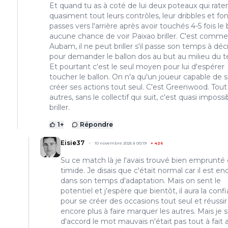
Et quand tu as à coté de lui deux poteaux qui rate
quasiment tout leurs contrôles, leur dribbles et fo
passes vers l'arrière après avoir touchés 4-5 fois le 
aucune chance de voir Paixao briller. C'est comm
Aubam, il ne peut briller s'il passe son temps à dé
pour demander le ballon dos au but au milieu du te
Et pourtant c'est le seul moyen pour lui d'espérer
toucher le ballon. On n'a qu'un joueur capable de 
créer ses actions tout seul. C'est Greenwood. Tout
autres, sans le collectif qui suit, c'est quasi imposs
briller.
1
+
Répondre
Eisie37
10 novembre 2025 à 00:19
+
426
Su ce match là je l'avais trouvé bien emprunté 
timide. Je disais que c'était normal car il est en
dans son temps d'adaptation. Mais on sent le
potentiel et j'espère que bientôt, il aura la conf
pour se créer des occasions tout seul et réussir
encore plus à faire marquer les autres. Mais je s
d'accord le mot mauvais n'était pas tout à fait 