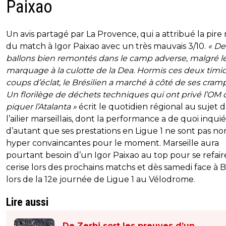
Paixao
Un avis partagé par La Provence, qui a attribué la pire
du match à Igor Paixao avec un très mauvais 3/10.
« D
ballons bien remontés dans le camp adverse, malgré l
marquage à la culotte de la Dea. Hormis ces deux timi
coups d’éclat, le Brésilien a marché à côté de ses cram
Un florilège de déchets techniques qui ont privé l’OM 
piquer l’Atalanta »
écrit le quotidien régional au sujet 
l’ailier marseillais, dont la performance a de quoi inqui
d’autant que ses prestations en Ligue 1 ne sont pas no
hyper convaincantes pour le moment. Marseille aura
pourtant besoin d’un Igor Paixao au top pour se refair
cerise lors des prochains matchs et dès samedi face à B
lors de la 12e journée de Ligue 1 au Vélodrome.
Lire aussi
De Zerbi sort les preuves d’un