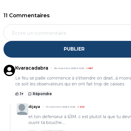
11 Commentaires
PUBLIER
Kvaracadabra
06 novembre 2025 à 12:03
+
887
Le feu se paille commence à s'éteindre on dirait...à moin
ce soit les observateurs qui en ont fait trop de caisses
1
+
Répondre
dijaya
10 novembre 2025 à 12:03
+
2161
et ton defenseur à 63M. c est plutot la que tu devr
ouvrir ta bouche....