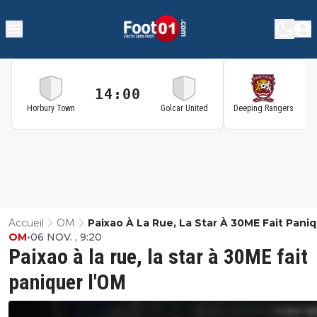
14:00
1
Horbury Town
Golcar United
Deeping Rangers
Accueil
OM
Paixao À La Rue, La Star À 30ME Fait Pani
OM
•
06 NOV. , 9:20
L'OM
Paixao à la rue, la star à 30ME fait
paniquer l'OM