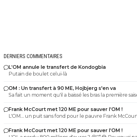
DERNIERS COMMENTAIRES
L’OM annule le transfert de Kondogbia
Putain de boulet celui-là
OM : Un transfert à 90 ME, Hojbjerg s'en va
Sa fait un moment qu'il a baissé les bras la première saiso
etait top mais depuis quelques match etait en dessus. 
Frank McCourt met 120 ME pour sauver l’OM !
et bon vent a lui pour le reste de sa carrière ...
L'OM.... un puit sans fond pour le pauvre Frank McCourt
Frank McCourt met 120 ME pour sauver l’OM !