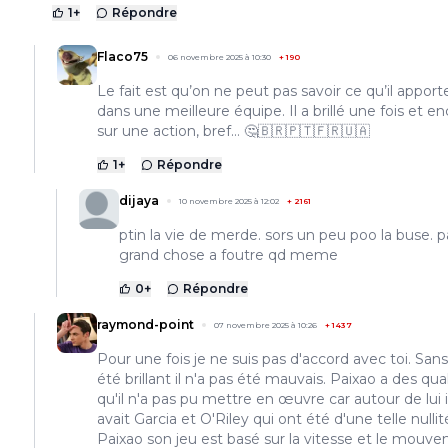
1
+
Répondre
Flaco75
06 novembre 2025 à 10:30
+
190
Le fait est qu’on ne peut pas savoir ce qu’il apporte
dans une meilleure équipe. Il a brillé une fois et e
sur une action, bref… 🤔🇧🇷🇵🇹🇫🇷🇺🇦
1
+
Répondre
dijaya
10 novembre 2025 à 12:02
+
2161
ptin la vie de merde. sors un peu poo la buse. p
grand chose a foutre qd meme
0
+
Répondre
raymond-point
07 novembre 2025 à 10:26
+
1437
Pour une fois je ne suis pas d'accord avec toi. Sans
été brillant il n'a pas été mauvais. Paixao a des qua
qu'il n'a pas pu mettre en œuvre car autour de lui i
avait Garcia et O'Riley qui ont été d'une telle nullité
Paixao son jeu est basé sur la vitesse et le mouv