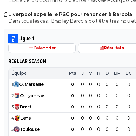
L'OL a perdu 800 millions d'euros ? 😆🤣😂 Pourquoi pas un
milliard tant que tu y es ! ^^
Liverpool appelle le PSG pour renoncer à Barcola
Dans tous les cas... Bradley Barcola doit être très inquiet. C
qui est vraiment compréhensible lorsque l'on sait co
le PSG a traiter Kylian Mbappé lorsqu'il avait voulu quit
Ligue 1
PSG.
Calendrier
Résultats
REGULAR SEASON
Équipe
Pts
J
V
N
D
BP
BC
1
O
.
Marseille
0
0
0
0
0
0
0
2
O
.
Lyonnais
0
0
0
0
0
0
0
3
Brest
0
0
0
0
0
0
0
4
Lens
0
0
0
0
0
0
0
5
Toulouse
0
0
0
0
0
0
0