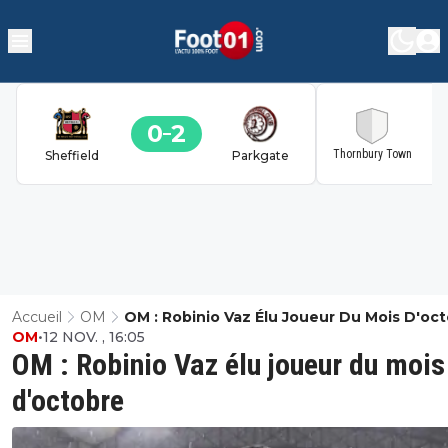
0
2
2
Thornbury Town
Sheffield
Parkgate
Accueil
OM
OM : Robinio Vaz Élu Joueur Du Mois D'oc
OM
•
12 NOV. , 16:05
OM : Robinio Vaz élu joueur du mois
d'octobre