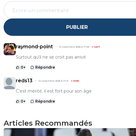
PUBLIER
raymond-point
12 novembre 2025 à 17:59
+
1437
Surtout qu'il ne se croit pas arrivé.
0
+
Répondre
reds13
12 novembre 2025 à 17:21
+
1098
C'est mérité, il est fort pour son âge
0
+
Répondre
Articles Recommandés