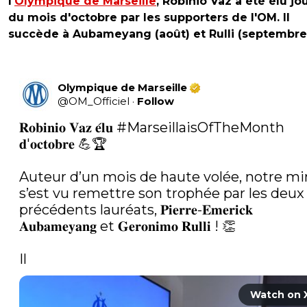
l'
Olympique de Marseille
, Robinio Vaz a été élu jo
du mois d'octobre par les supporters de l'OM. Il
succède à Aubameyang (août) et Rulli (septembre
Olympique de Marseille
@
OM_Officiel
·
Follow
𝐑𝐨𝐛𝐢𝐧𝐢𝐨 𝐕𝐚𝐳 𝐞́𝐥𝐮 
#MarseillaisOfTheMonth
𝐝'𝐨𝐜𝐭𝐨𝐛𝐫𝐞 💪🏆

Auteur d’un mois de haute volée, notre min
s’est vu remettre son trophée par les deux 
précédents lauréats, 𝐏𝐢𝐞𝐫𝐫𝐞-𝐄𝐦𝐞𝐫𝐢𝐜𝐤 
𝐀𝐮𝐛𝐚𝐦𝐞𝐲𝐚𝐧𝐠 et 𝐆𝐞𝐫𝐨𝐧𝐢𝐦𝐨 𝐑𝐮𝐥𝐥𝐢 ! 👏

Il 
Watch on 