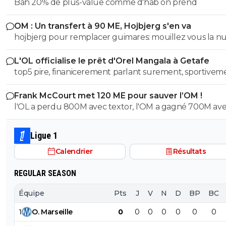
Bah 20% de plus-value comme d'hab on prend
OM : Un transfert à 90 ME, Hojbjerg s'en va
hojbjerg pour remplacer guimares: mouillez vous la 
avant quand même
L'OL officialise le prêt d'Orel Mangala à Getafe
top5 pire, finanicerement parlant surement, sportivem
parlant on a eu des casseroles bien pire
Frank McCourt met 120 ME pour sauver l’OM !
l'OL a perdu 800M avec textor, l'OM a gagné 700M av
court , et ils sont dans la même merde financiere...
Ligue 1
Calendrier
Résultats
REGULAR SEASON
Équipe
Pts
J
V
N
D
BP
BC
1
O
.
Marseille
0
0
0
0
0
0
0