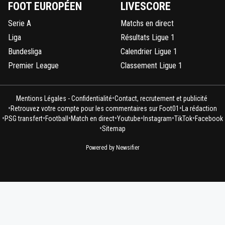
FOOT EUROPÉEN
LIVESCORE
Serie A
Matchs en direct
Liga
Résultats Ligue 1
Bundesliga
Calendrier Ligue 1
Premier League
Classement Ligue 1
•
Mentions Légales - Confidentialité
Contact, recrutement et publicité
•
•
Retrouvez votre compte pour les commentaires sur Foot01
La rédaction
•
•
•
•
•
•
•
PSG transfert
Football
Match en direct
Youtube
Instagram
TikTok
Facebook
•
Sitemap
Powered by Newsifier