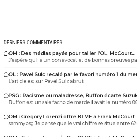
DERNIERS COMMENTAIRES
OM : Des médias payés pour tailler l’OL, McCourt
accusé
J'espère qu'il a un bon avocat et de bonnes preuves p
qu'il va vite exploser en vol avec ses différentes révélat
OL : Pavel Sulc recalé par le favori numéro 1 du me
L'article est sur Pavel Sulz abruti
PSG : Racisme ou maladresse, Buffon écarte Suzuk
Buffon est un sale facho de merde il avait le numéro 8
cetait pas un hasard...
OM : Grégory Lorenzi offre 81 ME à Frank McCourt
sammypsg Je pense que le vrai chiffre se situe entre 62
700 M