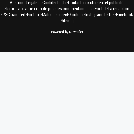
•
Mentions Légales - Confidentialité
Contact, recrutement et publicité
•
•
Retrouvez votre compte pour les commentaires sur Foot01
La rédaction
•
•
•
•
•
•
•
PSG transfert
Football
Match en direct
Youtube
Instagram
TikTok
Facebook
•
Sitemap
Powered by Newsifier