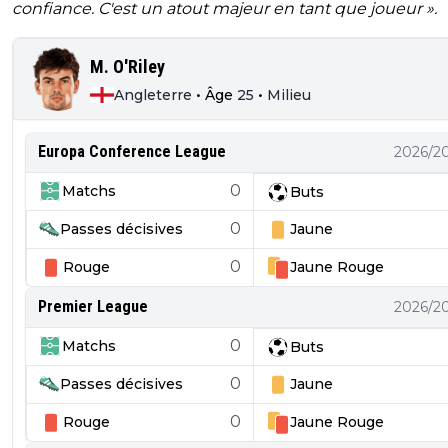
confiance. C'est un atout majeur en tant que joueur ».
M. O'Riley
Angleterre
•
Âge
25
•
Milieu
Europa Conference League
2026/2
0
Matchs
Buts
0
Passes décisives
Jaune
0
Rouge
Jaune
Rouge
Premier League
2026/2
0
Matchs
Buts
0
Passes décisives
Jaune
0
Rouge
Jaune
Rouge