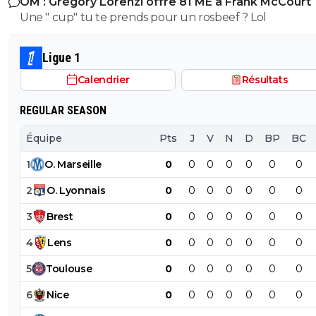
OM : Grégory Lorenzi offre 81 ME à Frank McCourt
Une " cup" tu te prends pour un rosbeef ? Lol
Ligue 1
Calendrier
Résultats
REGULAR SEASON
Équipe
Pts
J
V
N
D
BP
BC
1
O
.
Marseille
0
0
0
0
0
0
0
2
O
.
Lyonnais
0
0
0
0
0
0
0
3
Brest
0
0
0
0
0
0
0
4
Lens
0
0
0
0
0
0
0
5
Toulouse
0
0
0
0
0
0
0
6
Nice
0
0
0
0
0
0
0