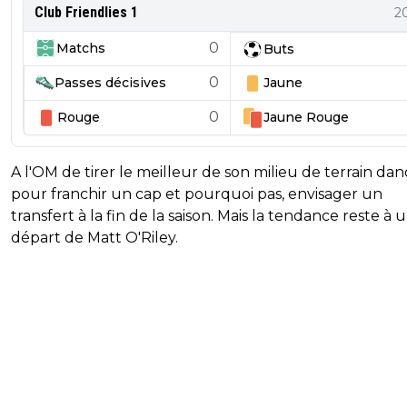
Club Friendlies 1
2
0
Matchs
Buts
0
Passes décisives
Jaune
0
Rouge
Jaune
Rouge
A l'OM de tirer le meilleur de son milieu de terrain dan
pour franchir un cap et pourquoi pas, envisager un
transfert à la fin de la saison. Mais la tendance reste à 
départ de Matt O'Riley.