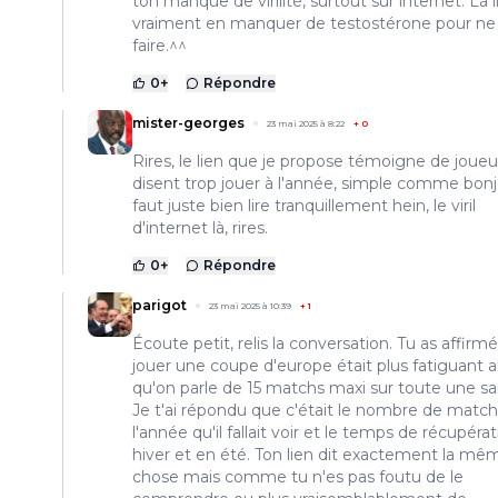
ton manque de virilité, surtout sur internet. Là i
vraiment en manquer de testostérone pour ne 
faire.^^
0
+
Répondre
mister-georges
23 mai 2025 à 8:22
+
0
Rires, le lien que je propose témoigne de joueu
disent trop jouer à l'année, simple comme bonjo
faut juste bien lire tranquillement hein, le viril
d'internet là, rires.
0
+
Répondre
parigot
23 mai 2025 à 10:39
+
1
Écoute petit, relis la conversation. Tu as affirm
jouer une coupe d'europe était plus fatiguant a
qu'on parle de 15 matchs maxi sur toute une sa
Je t'ai répondu que c'était le nombre de match
l'année qu'il fallait voir et le temps de récupéra
hiver et en été. Ton lien dit exactement la mê
chose mais comme tu n'es pas foutu de le