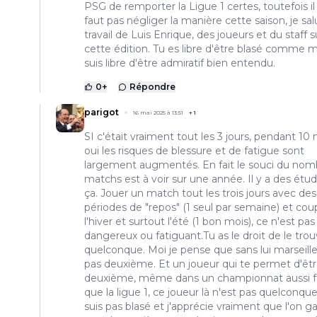
PSG de remporter la Ligue 1 certes, toutefois il
faut pas négliger la manière cette saison, je sal
travail de Luis Enrique, des joueurs et du staff s
cette édition. Tu es libre d'être blasé comme m
suis libre d'être admiratif bien entendu.
0
+
Répondre
parigot
16 mai 2025 à 13:51
+
1
SI c'était vraiment tout les 3 jours, pendant 10 
oui les risques de blessure et de fatigue sont
largement augmentés. En fait le souci du nom
matchs est à voir sur une année. Il y a des étud
ça. Jouer un match tout les trois jours avec des
périodes de "repos" (1 seul par semaine) et cou
l'hiver et surtout l'été (1 bon mois), ce n'est pas
dangereux ou fatiguant.Tu as le droit de le trou
quelconque. Moi je pense que sans lui marseille
pas deuxième. Et un joueur qui te permet d'êt
deuxième, même dans un championnat aussi f
que la ligue 1, ce joueur là n'est pas quelconqu
suis pas blasé et j'apprécie vraiment que l'on 