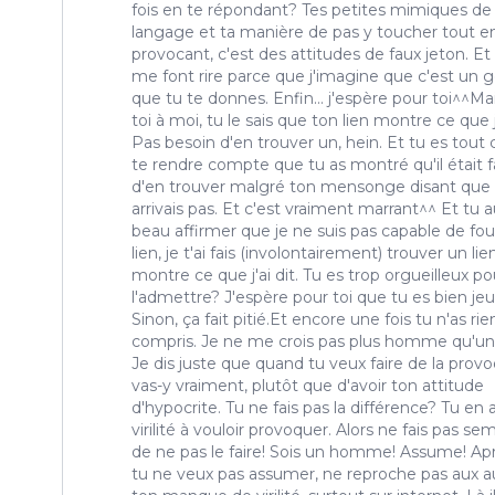
fois en te répondant? Tes petites mimiques de
langage et ta manière de pas y toucher tout e
provocant, c'est des attitudes de faux jeton. Et 
me font rire parce que j'imagine que c'est un 
que tu te donnes. Enfin... j'espère pour toi^^Ma
toi à moi, tu le sais que ton lien montre ce que j'
Pas besoin d'en trouver un, hein. Et tu es tout
te rendre compte que tu as montré qu'il était f
d'en trouver malgré ton mensonge disant que 
arrivais pas. Et c'est vraiment marrant^^ Et tu a
beau affirmer que je ne suis pas capable de fou
lien, je t'ai fais (involontairement) trouver un lie
montre ce que j'ai dit. Tu es trop orgueilleux po
l'admettre? J'espère pour toi que tu es bien je
Sinon, ça fait pitié.Et encore une fois tu n'as rie
compris. Je ne me crois pas plus homme qu'un
Je dis juste que quand tu veux faire de la prov
vas-y vraiment, plutôt que d'avoir ton attitude
d'hypocrite. Tu ne fais pas la différence? Tu en a
virilité à vouloir provoquer. Alors ne fais pas se
de ne pas le faire! Sois un homme! Assume! Apr
tu ne veux pas assumer, ne reproche pas aux a