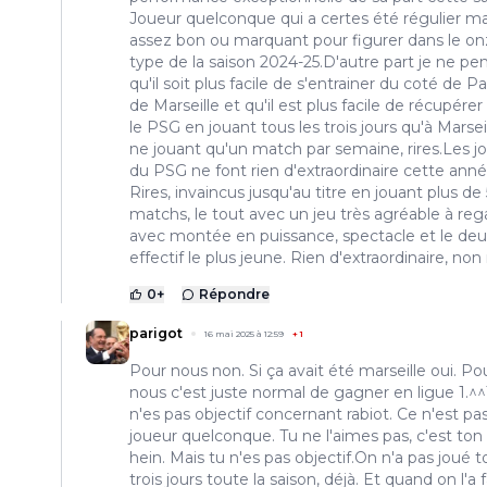
Joueur quelconque qui a certes été régulier ma
assez bon ou marquant pour figurer dans le o
type de la saison 2024-25.D'autre part je ne pe
qu'il soit plus facile de s'entrainer du coté de P
de Marseille et qu'il est plus facile de récupére
le PSG en jouant tous les trois jours qu'à Marsei
ne jouant qu'un match par semaine, rires.Les j
du PSG ne font rien d'extraordinaire cette anné
Rires, invaincus jusqu'au titre en jouant plus de
matchs, le tout avec un jeu très agréable à reg
avec montée en puissance, spectacle et le de
effectif le plus jeune. Rien d'extraordinaire, non
0
+
Répondre
parigot
16 mai 2025 à 12:59
+
1
Pour nous non. Si ça avait été marseille oui. Po
nous c'est juste normal de gagner en ligue 1.^
n'es pas objectif concernant rabiot. Ce n'est pa
joueur quelconque. Tu ne l'aimes pas, c'est ton 
hein. Mais tu n'es pas objectif.On n'a pas joué t
trois jours toute la saison, déjà. Et quand on l'a fa