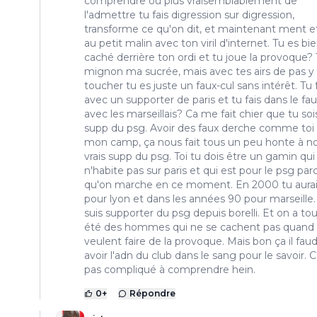
comprendre ou plus vraisemblablement de
l'admettre tu fais digression sur digression,
transforme ce qu'on dit, et maintenant ment e
au petit malin avec ton viril d'internet. Tu es bi
caché derrière ton ordi et tu joue la provoque?
mignon ma sucrée, mais avec tes airs de pas y
toucher tu es juste un faux-cul sans intérêt. Tu 
avec un supporter de paris et tu fais dans le fau
avec les marseillais? Ca me fait chier que tu soi
supp du psg. Avoir des faux derche comme toi
mon camp, ça nous fait tous un peu honte à no
vrais supp du psg. Toi tu dois être un gamin qui
n'habite pas sur paris et qui est pour le psg par
qu'on marche en ce moment. En 2000 tu aurai
pour lyon et dans les années 90 pour marseille.
suis supporter du psg depuis borelli. Et on a to
été des hommes qui ne se cachent pas quand i
veulent faire de la provoque. Mais bon ça il faud
avoir l'adn du club dans le sang pour le savoir. C
pas compliqué à comprendre hein.
0
+
Répondre