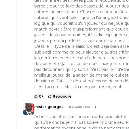
des vitinha et des neves pour la récupération, 
barcola pour te faire des passes dé. Ajouter des
critères ne rime à rien. Chacun va chercher les
critères qu'il veut selon que ça l'arrange.Et puis 
logique qui voudrait qu'un joueur qui ne joue q
match devrait être plus performant que ceux q
jouent deux par semaines, il faudra expliquer ça
joueurs pro qui préfèrent avoir deux matchs à j
C'est le 11 type de la saison, c'est déjà bien ass
subjectif comme ça pour ajouter d'autres critè
les performances en match. Je ne dis pas que r
devrait y être,(à la place de qui?) mais je ne tro
pas déconnant qu'il y soit. Il n'est pas loin d'être
meilleur joueur de la saison de marseille qui est
deuxième. Toi tu le détestes à cause de son dé
c'est ton droit. Mais tu n'es pas très objectif.
0
+
Répondre
mister-georges
16 mai 2025 à 12:50
+
0
Adrien Rabiot est un joueur médiatique plutôt
qu'autre chose, je n'ai pas souvenir d'une seule
performance exceptionnelle de sa part cette sa