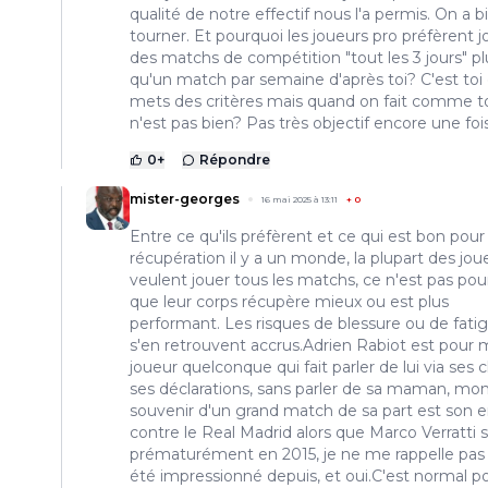
qualité de notre effectif nous l'a permis. On a bi
tourner. Et pourquoi les joueurs pro préfèrent j
des matchs de compétition "tout les 3 jours" pl
qu'un match par semaine d'après toi? C'est toi 
mets des critères mais quand on fait comme to
n'est pas bien? Pas très objectif encore une foi
0
+
Répondre
mister-georges
16 mai 2025 à 13:11
+
0
Entre ce qu'ils préfèrent et ce qui est bon pour
récupération il y a un monde, la plupart des jou
veulent jouer tous les matchs, ce n'est pas pou
que leur corps récupère mieux ou est plus
performant. Les risques de blessure ou de fati
s'en retrouvent accrus.Adrien Rabiot est pour 
joueur quelconque qui fait parler de lui via ses c
ses déclarations, sans parler de sa maman, mon
souvenir d'un grand match de sa part est son 
contre le Real Madrid alors que Marco Verratti s
prématurément en 2015, je ne me rappelle pas 
été impressionné depuis, et oui.C'est normal po