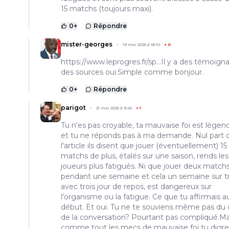
15 matchs (toujours maxi).
0
+
Répondre
mister-georges
19 mai 2025 à 18:10
+
0
https://www.leprogres.fr/sp...Il
y a des témoigna
des sources oui.Simple comme bonjour.
0
+
Répondre
parigot
21 mai 2025 à 9:45
+
1
Tu n'es pas croyable, ta mauvaise foi est légen
et tu ne réponds pas à ma demande. Nul part 
l'article ils disent que jouer (éventuellement) 15
matchs de plus, étalés sur une saison, rends les
joueurs plus fatigués. Ni que jouer deux match
pendant une semaine et cela un semaine sur tr
avec trois jour de repos, est dangereux sur
l'organisme ou la fatigue. Ce que tu affirmais a
début. Et oui. Tu ne te souviens même pas du
de la conversation? Pourtant pas compliqué.Ma
comme tout les mecs de mauvaise foi tu digr