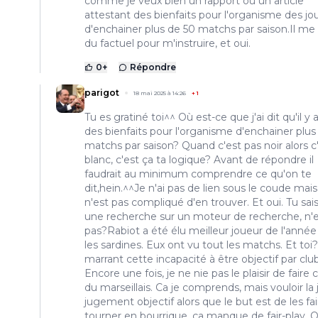
comme je veux bien un rapport ou un article
attestant des bienfaits pour l'organisme des jo
d'enchainer plus de 50 matchs par saison.Il me 
du factuel pour m'instruire, et oui.
0
+
Répondre
parigot
18 mai 2025 à 14:26
+
1
Tu es gratiné toi^^ Où est-ce que j'ai dit qu'il y 
des bienfaits pour l'organisme d'enchainer plus
matchs par saison? Quand c'est pas noir alors c
blanc, c'est ça ta logique? Avant de répondre il
faudrait au minimum comprendre ce qu'on te
dit,hein.^^Je n'ai pas de lien sous le coude mais 
n'est pas compliqué d'en trouver. Et oui. Tu sais
une recherche sur un moteur de recherche, n'
pas?Rabiot a été élu meilleur joueur de l'année
les sardines. Eux ont vu tout les matchs. Et toi?
marrant cette incapacité à être objectif par clu
Encore une fois, je ne nie pas le plaisir de faire 
du marseillais. Ca je comprends, mais vouloir la 
jugement objectif alors que le but est de les fai
tourner en bourrique, ça manque de fair-play.