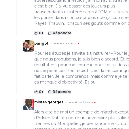
adverses.Quand à Rabiot, j'ai mon avis, tu as le 
c'est bien. J'ai vu passer des joueurs plus
transcendants et intéressants à l'OM et ailleurs
les porter dans mon cœur plus que ça, comme
Payet, Thauvin....chacun ses gouts comme on d
0
+
Répondre
parigot
18 mai 2025 à 00:12
+
1
Pour les études je t'invite à t'instruire^^Pour le
que nous produisons, je suis bien d'accord. Et l
résultat est pour moi comme pour toi au dess
nos espérances.Pour rabiot, c'est la rancœur qu
fait parler. Je le comprends, mais comme je te l'
ça manque d'objectivité. Et oui.
0
+
Répondre
mister-georges
18 mai 2025 à 11:59
+
0
Alors cite de moi un exemple de match except
d'Adrien Rabiot contre un adversaire plus solid
Rennes ou Montpellier, je demande à voir.Tout