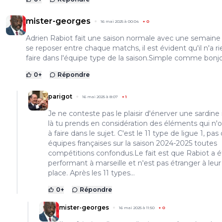
mister-georges
16 mai 2025 à 00:04
+
0
Adrien Rabiot fait une saison normale avec une semaine
se reposer entre chaque matchs, il est évident qu'il n'a ri
faire dans l'équipe type de la saison.Simple comme bonjo
0
+
Répondre
parigot
16 mai 2025 à 8:07
+
1
Je ne conteste pas le plaisir d'énerver une sardine
là tu prends en considération des éléments qui n'o
à faire dans le sujet. C'est le 11 type de ligue 1, pas
équipes françaises sur la saison 2024-2025 toutes
compétitions confondus.Le fait est que Rabiot a é
performant à marseille et n'est pas étranger à le
place. Après les 11 types...
0
+
Répondre
mister-georges
16 mai 2025 à 11:50
+
0