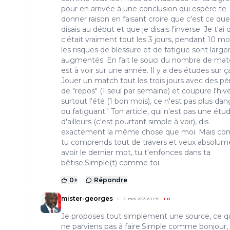
pour en arrivée à une conclusion qui espère te
donner raison en faisant croire que c'est ce que
disais au début et que je disais l'inverse. Je t'ai d
c'était vraiment tout les 3 jours, pendant 10 moi
les risques de blessure et de fatigue sont larg
augmentés. En fait le souci du nombre de mat
est à voir sur une année. Il y a des études sur ç
Jouer un match tout les trois jours avec des pé
de "repos" (1 seul par semaine) et coupure l'hiv
surtout l'été (1 bon mois), ce n'est pas plus da
ou fatiguant." Ton article, qui n'est pas une étu
d'ailleurs (c'est pourtant simple à voir), dis
exactement la même chose que moi. Mais c
tu comprends tout de travers et veux absolum
avoir le dernier mot, tu t'enfonces dans ta
bêtise.Simple(t) comme toi.
0
+
Répondre
mister-georges
21 mai 2025 à 11:35
+
0
Je proposes tout simplement une source, ce q
ne parviens pas à faire.Simple comme bonjour, 