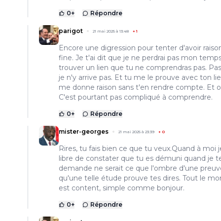
0
+
Répondre
parigot
21 mai 2025 à 13:48
+
1
Encore une digression pour tenter d'avoir raison
fine. Je t'ai dit que je ne perdrai pas mon temp
trouver un lien que tu ne comprendras pas. Pa
je n'y arrive pas. Et tu me le prouve avec ton li
me donne raison sans t'en rendre compte. Et o
C'est pourtant pas compliqué à comprendre.
0
+
Répondre
mister-georges
21 mai 2025 à 23:39
+
0
Rires, tu fais bien ce que tu veux.Quand à moi j
libre de constater que tu es démuni quand je t
demande ne serait ce que l'ombre d'une preuv
qu'une telle étude prouve tes dires. Tout le m
est content, simple comme bonjour.
0
+
Répondre