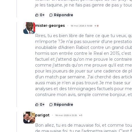
je les taquine, je ne fais pas genre de pas y tou
0
+
Répondre
mister-georges
18 mai 2025 à 15:58
+
0
Rires, tu es bien libre de faire ce que tu veux, q
m'importe ?Je n'ai pas souvenir d'une prestati
inoubliable d'Adrien Rabiot contre un grand clu
hormis son entrée contre le Real en 2015, c'est
factuel et j'attend qu'on me prouve le contraire
comme j'attends qu'on me prouve qu'il est mei
pour les joueurs de jouer sur une cadence de p
d'un match par semaine. J'ai cherché des articl
aussi mais je n'en ai pas trouvé.Je me base sur
analyses et des témoignages factuels pour me
construire mon avis, simple comme bonjour, et 
0
+
Répondre
parigot
18 mai 2025 à 22:25
+
1
Bon allez, tu es de mauvaise foi, et comme to
de mauvaise foi, tu ne l'admettra jamais. C'est f