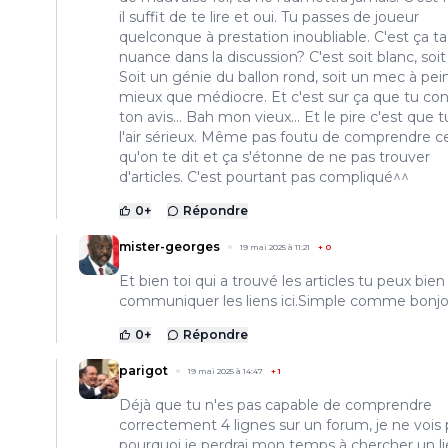
il suffit de te lire et oui. Tu passes de joueur
quelconque à prestation inoubliable. C'est ça ta
nuance dans la discussion? C'est soit blanc, soit 
Soit un génie du ballon rond, soit un mec à pei
mieux que médiocre. Et c'est sur ça que tu con
ton avis... Bah mon vieux... Et le pire c'est que t
l'air sérieux. Même pas foutu de comprendre c
qu'on te dit et ça s'étonne de ne pas trouver
d'articles. C'est pourtant pas compliqué^^
0
+
Répondre
mister-georges
19 mai 2025 à 11:21
+
0
Et bien toi qui a trouvé les articles tu peux bie
communiquer les liens ici.Simple comme bonjo
0
+
Répondre
parigot
19 mai 2025 à 14:47
+
1
Déjà que tu n'es pas capable de comprendre
correctement 4 lignes sur un forum, je ne vois 
pourquoi je perdrai mon temps à chercher un l