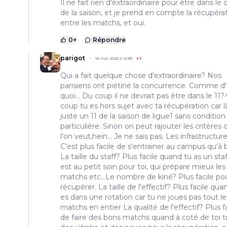
Il ne fait rien d'extraordinaire pour être dans le
de la saison, et je prend en compte la récupéra
entre les matchs, et oui.
0
+
Répondre
parigot
16 mai 2025 à 12:39
+
1
Qui a fait quelque chose d'extraordinaire? Nos
parisiens ont piétiné la concurrence. Comme d
quoi... Du coup il ne devrait pas être dans le 11
coup tu es hors sujet avec ta récupération car l
juste un 11 de la saison de ligue1 sans condition
particulière. Sinon on peut rajouter les critères
l'on veut,hein... Je ne sais pas. Les infrastructur
C'est plus facile de s'entrainer au campus qu'à b
La taille du staff? Plus facile quand tu as un staf
est au petit soin pour toi, qui prépare mieux les
matchs etc...Le nombre de kiné? Plus facile po
récupérer. La taille de l'effectif? Plus facile qua
es dans une rotation car tu ne joues pas tout le
matchs en entier La qualité de l'effectif? Plus f
de faire des bons matchs quand à coté de toi t