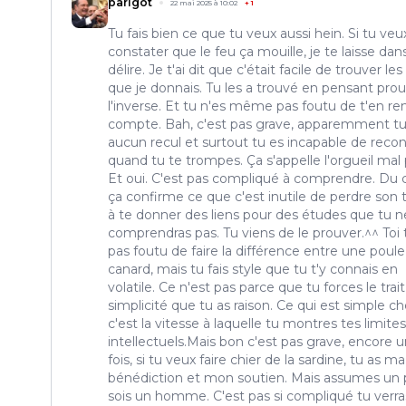
parigot
22 mai 2025 à 10:02
+
1
Tu fais bien ce que tu veux aussi hein. Si tu veu
constater que le feu ça mouille, je te laisse dan
délire. Je t'ai dit que c'était facile de trouver les
que je donnais. Tu les a trouvé en pensant pro
l'inverse. Et tu n'es même pas foutu de t'en re
compte. Bah, c'est pas grave, apparemment tu
aucun recul et surtout tu es incapable de recon
quand tu te trompes. Ça s'appelle l'orgueil mal 
Et oui. C'est pas compliqué à comprendre. Du
ça confirme ce que c'est inutile de perdre son
à te donner des liens pour des études que tu n
comprendras pas. Tu viens de le prouver.^^ Toi 
pas foutu de faire la différence entre une poule
canard, mais tu fais style que tu t'y connais en
volatile. Ce n'est pas parce que tu forces le trait
simplicité que tu as raison. Ce qui est simple ch
c'est la vitesse à laquelle tu montres tes limites
intellectuels.Mais bon c'est pas grave, encore 
fois, si tu veux faire chier de la sardine, tu as ma
bénédiction et mon soutien. Mais assumes un 
sois un homme. C'est pas si compliqué tu verr