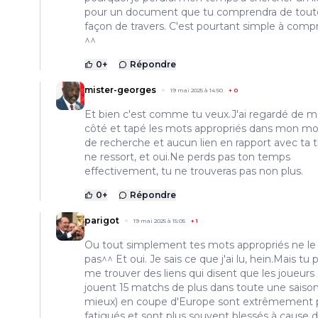
pour un document que tu comprendra de tout
façon de travers. C'est pourtant simple à comp
^^
0
+
Répondre
mister-georges
19 mai 2025 à 14:50
+
0
Et bien c'est comme tu veux.J'ai regardé de 
côté et tapé les mots appropriés dans mon m
de recherche et aucun lien en rapport avec ta 
ne ressort, et oui.Ne perds pas ton temps
effectivement, tu ne trouveras pas non plus.
0
+
Répondre
parigot
19 mai 2025 à 15:05
+
1
Ou tout simplement tes mots appropriés ne le
pas^^ Et oui. Je sais ce que j'ai lu, hein.Mais tu
me trouver des liens qui disent que les joueurs 
jouent 15 matchs de plus dans toute une saison
mieux) en coupe d'Europe sont extrêmement 
fatigués et sont plus souvent blessés à cause 