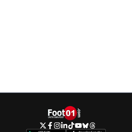
L2 ) et pas de PV pour le 28 mai puisque pAS
D'assemblée, juste une déclaration de Quilot s
consultation 2 heurs après l'annonce du PMPo
revenir, au PGE annoncé le 30 avril, donc soit di
décision est votée ce jour, Canal dénonce son
contrat, et le même jour on a la confirmation d
prêt de 285M. (t'as déjà emprunté de l'argent, t
qu'un dossier d'un tel montant ou le beneficiare
clubs) n'est pas l'emprunteur (la ligue) est déci
quelques heures. Tout était déjà organisé, tous 
voies étaient connues, il ya juste eu un petit c
flippe de Eyraud quand Aulas s'en ai mélé (Vot
genre Koh lanta )
0
+
Répondre
majin-cage
05 juin 2020 à 20:52
+
1302
Non mais tes serieux ?Je t ai mis le lien avec to
PV du CA, celui du 28 y figure et Aulas y etai
invité ...En voici la conclusion: "Après un large
échange de vues, l’ensemble des membres du
Conseil d’Administration, à l’exception de Jean