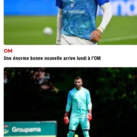
JHE plus fort que macron+corona ahahah
0
+
Répondre
mb
05 juin 2020 à 19:38
+
0
OM
il et loin d être un boss. macron Etan supporter de l om .il
demander se que penser jhe .et bien sur lui sachant que 
Une énorme bonne nouvelle arrive lundi à l'OM
équipe commencer a faiblir lui a signifier qu il valait mieu
arrêter pour moi la faute incombe a macron
0
+
Répondre
okdidier
05 juin 2020 à 19:21
+
0
Il y a plus qu'a attendre que Macron démente ....Mais sil
total
0
+
Répondre
josipsk
05 juin 2020 à 18:27
+
44