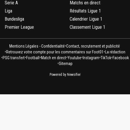
Serie A
Matchs en direct
et toi tu penses être serieux , gtu les sent capa
Liga
Résultats Ligue 1
d'envisager un prêt des semaines avant, mais il
sont pas capables d'envisager une situation qui
Bundesliga
Calendrier Ligue 1
permet une reprise 3 semaines plus tard comm
Premier League
Classement Ligue 1
autres pays. et encore une fois , le vote il y a 8
présidents dont 5 que la décision avantageait ,
les autres sont manipulables car moins
•
Mentions Légales - Confidentialité
Contact, recrutement et publicité
concernésEnsuite tu ne parles toujours pas de 
•
•
Retrouvez votre compte pour les commentaires sur Foot01
La rédaction
decision de fin mai Tu verras on est dans les p
•
•
•
•
•
•
•
PSG transfert
Football
Match en direct
Youtube
Instagram
TikTok
Facebook
d'un des plus grands scandales du sport françai
•
Sitemap
l'instant tout se passe comme je l'avais annonc
en suite ce sera , les lois sur la concurence et l
Powered by Newsifier
0
+
Répondre
thierry17
05 juin 2020 à 17:08
+
81
Encore faut-il que l'information soit véridique, on dit tel
tout et n'importe quoi de nos jours!
0
+
Répondre