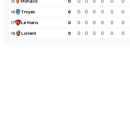
15
Monaco
0
0
0
0
0
0
0
tu sais que même Aulas n'a pas pu avoir celui 
16
Troyes
0
0
0
0
0
0
0
avril, et tu sais que le 28 mai il n'y a pas eu de 
juste , une declaration de Quilot qui disait que 
17
Le
Mans
0
0
0
0
0
0
0
venait de confirmer l'arrêt du championnat alors
venait de dire que la reprise d'entrainement éta
18
Lorient
0
0
0
0
0
0
0
possible le 2 juin et les stades ouvraient le 23 ju
0
+
Répondre
majin-cage
05 juin 2020 à 19:45
+
1302
Qu est ce qu il ne faut pas lire ?!En fait vous et
incapable de rechercher l information par vo
et vous buvez et repetez betement les paroles
Aulas sans reflechir, sans la moindre once de j
...
https://www.lfp.fr/proces-v...pour
ta culture
0
+
Répondre
bub
05 juin 2020 à 20:12
+
824
ok pour le PV du 30 avril, mais il a du sortir tard (
avait dans cette assemblée 6 présidents de L1 