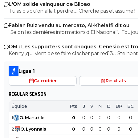
sports amateur, des associations sportives ?
L'OM solide vainqueur de Bilbao
jeunes
et efficace j'étais pourtant plutôt contre sa venue mêm
Tu as dis qu'on allait perdre .... Cherche pas et assume !
c'est que le début je suis impatient de voir la suite
0
+
Répondre
Fabian Ruiz vendu au mercato, Al-Khelaïfi dit oui
therockgone-skypiii
05 juin 2020 à 17:25
+
0
"Selon les dernières informations d'El Nacional"... Toujours les
Le hand, le basket ? Tiens bizarre ils n'ont pas déc
sources espagnoles douteuses, principales fabriques d
conclure par une saison blanche 🤔
OM : Les supporters sont choqués, Genesio est tr
news et principales sources pour les articles de Foot01.
fort
Kenny ,qui vient de se faire clacher par red13.... Ste hon
0
+
Répondre
😂😂
bub
05 juin 2020 à 19:34
+
824
Ligue 1
le referent de Omacron au basket. c'était Parke
Calendrier
Résultats
donc saison blanche^^
0
+
Répondre
REGULAR SEASON
majin-cage
05 juin 2020 à 17:37
+
1302
Équipe
Pts
J
V
N
D
BP
BC
Et ?Ah oui tu veux bifurquer sur le fait qu Eyrau
1
O
.
Marseille
0
0
0
0
0
0
0
aurait soi disant influé pour que la LFP prennen
compte les 28 journées de championnat, il est 
2
O
.
Lyonnais
0
0
0
0
0
0
0
ailleurs tellement influent qu il a incité les 30 v