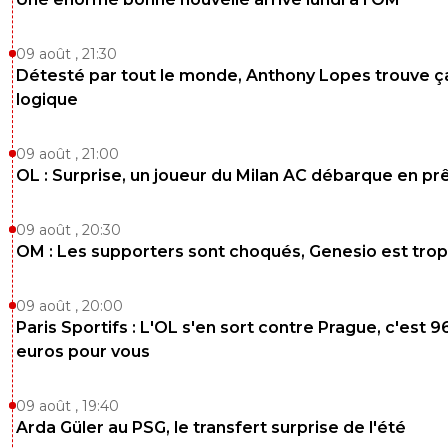
0
+
Répondre
09 août , 21:30
Détesté par tout le monde, Anthony Lopes trouve ç
hibou-lea
05 juin 2020 à 17:23
+
0
logique
Roustan et les menteurs de l equipe font la gueule ,pourq
decait s adresse a luiDe tout facon ya des preuves ,que c
disant journaleux prouvent cela avant de dire que c est
09 août , 21:00
scandaleux et puis on s en fou de roysran il est comme l 
OL : Surprise, un joueur du Milan AC débarque en pr
naze de domenech
0
+
Répondre
09 août , 20:30
OM : Les supporters sont choqués, Genesio est trop
horace-lacondeta
05 juin 2020 à 17:15
+
0
Ca va leur faire tout drôle, aux gilets jaunes, quand JHE v
09 août , 20:00
vouloir parler avec leur head of roundabout pour lui prop
Paris Sportifs : L'OL s'en sort contre Prague, c'est 9
boire une tisane dans un environnement B2B disruptif.
euros pour vous
0
+
Répondre
09 août , 19:40
gros-lacombe
05 juin 2020 à 17:18
+
0
Arda Güler au PSG, le transfert surprise de l'été