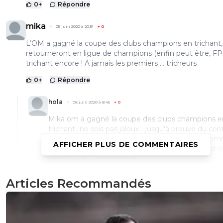
0
+
Répondre
mika
05 juin 2020 à 20:51
+
0
L’OM a gagné la coupe des clubs champions en trichant, e
retourneront en ligue de champions (enfin peut être, FP
trichant encore ! A jamais les premiers ... tricheurs
0
+
Répondre
hola
06 juin 2020 à 8:45
+
0
Mika om a gagné la coupe des clubs champions e
trichant...ne sois pas jaloux ...jusqu'à preuve du con
ça jamais étais prouvé..alors arrête de mentir co
AFFICHER PLUS DE COMMENTAIRES
ton président..quand on avance des chose il faut l
prouvés ok. Cordialement
0
+
Répondre
Articles Recommandés
nab69
06 juin 2020 à 13:28
+
2
Jamais prouvé ??? mais tu plaisantes, même Tap
avoué !!!