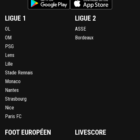
AULAS, convient qu’il s’agit désormais de con
un Bureau et un Conseil d’Administration pour 
formellement la fin de la saison qui s’achève et
LIGUE 1
LIGUE 2
sécuriser le démarrage de la saison 2020/2021 
les meilleures conditions économiques."Tout ce
OL
ASSE
ete enteriné par la suite le 30 Avril avec la mis
OM
Bordeaux
place des differentes modalités dont le classe
par quotient; On y apprend que sur les 26 votan
PSG
vote de l arret du championnat a ete voté a l
Lens
unanimité moins une voix contre et que les
Lille
modalités du classement ont ete à l unanimit
3 voix contre et deux abstention !!!Concernant l
Stade Rennais
d une il s agit d un pre accord et ensuite cela fa
Monaco
des semaines que la ligue etait confronté aux
diffuseurs et que l eventualité d un arret du
Nantes
championnat avec suspension des paiement e
Strasbourg
envisagé donc encore heureux qu ils aient l ou
Nice
d au moins se renseigner et connaitre les possib
pour un PGE ...
Paris FC
0
+
Répondre
FOOT EUROPÉEN
LIVESCORE
bub
05 juin 2020 à 21:48
+
824