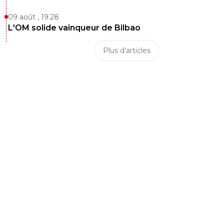
Ca va surtout poser problème au niveau du prospe
09 août , 19:28
0
+
Répondre
L'OM solide vainqueur de Bilbao
horace-lacondeta
05 juin 2020 à 17:23
+
0
Plus d'articles
Faudra brainstormer tout ça en confcall
0
+
Répondre
bub
05 juin 2020 à 18:19
+
824
si il y avait eu un brainstorming vers le 25 avril, 
serait pas là
0
+
Répondre
horace-lacondeta
05 juin 2020 à 18:31
+
0
lI y a eu. Vous étiez pas invité?
0
+
Répondre
bub
05 juin 2020 à 19:32
+
824
d'habitude il sort toujours quelque chose d'intel