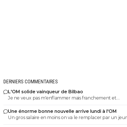
et de constructif d'un brain storming, de ma
confondre brain storming et bourrage de crâne
0
+
Répondre
drigues
05 juin 2020 à 17:13
+
0
Roustan est comme Aulas. Il a peut-être raison sur ce co
mais s'est totalement discrédité en renvoyant les 2 prés
dos à dos il y a 2/3 mois quand seul Aulas foutait le bordel.
avait déjà choisi et c'est son droit mais son avis ne vaut 
cachou
0
+
Répondre
DERNIERS COMMENTAIRES
majin-cage
05 juin 2020 à 17:09
+
1302
L'OM solide vainqueur de Bilbao
Mais pourquoi tout le monde se focalisent sur cette histo
Je ne veux pas m'enflammer mais franchement et
totalement absurde, que soit disant, parce qu il supporte
objectivement cette équipe m'a séduit hier a part que
Macron aurait demandé l avis de JHE ?Et il lui a egaleme
Une énorme bonne nouvelle arrive lundi à l'OM
éléments qu'il faut vraiment supprimer style harit et u
demandé son avis concernant les arrets pour les autres
Un gros salaire en moins on va le remplacer par un je
défense a renforcer le style de jeu proposé vers l'avant
championnats, ceux de rugby, de basket, de hand, etc ...
centre de formation..je pense que l ol peux faire monte
concernant la fermeture des salles de sports, l arret de to
rapide la signature de genesio me plaît énormément s