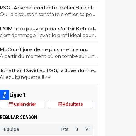
erreur avec isak, ils feront plus la même
PSG : Arsenal contacte le clan Barcola,
erreur, surtout que Slot est plus la , ils
le feuilleton relancé
Oui la discussion sans faire d offres ca peut
feront plus la même erreur
durer 1000 ans si ils veulent, la discussion
L'OM trop pauvre pour s'offrir Kebbal,
ne veut rien dire
c'est officiel
c'est dommage il avait le profil ideal pour
l'OM
McCourt jure de ne plus mettre un
euro à l’OM
A partir du moment où on tombe sur un
commentaire de Raymonde on sait qu'on
Jonathan David au PSG, la Juve donne
tombe sur un commentaire de teubé 😂
son accord
Allez... banquette !!! ^^
🤣🤣 PS: ce crétin prétend qu'un
commentaire avec emoji est un
commentaire de teubé? C'est marrant sur
Ligue 1
Twitter/X Obama, Musk et tout un tas de
Calendrier
Résultats
prix Nobel utilisent énormément les
emojis... Encore des teubés c'est ça? Abruti
REGULAR SEASON
de Raymonde va, encore une fois bâchée
😂🤣🤣
Équipe
Pts
J
V
N
D
BP
B