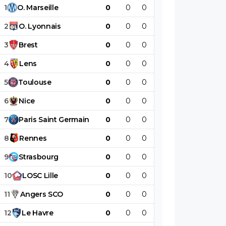
1
O
.
Marseille
0
0
0
0
0
0
2
O
.
Lyonnais
0
0
0
0
0
0
3
Brest
0
0
0
0
0
0
4
Lens
0
0
0
0
0
0
5
Toulouse
0
0
0
0
0
0
6
Nice
0
0
0
0
0
0
7
Paris
Saint
Germain
0
0
0
0
0
0
8
Rennes
0
0
0
0
0
0
9
Strasbourg
0
0
0
0
0
0
10
LOSC
Lille
0
0
0
0
0
0
11
Angers
SCO
0
0
0
0
0
0
12
Le
Havre
0
0
0
0
0
0