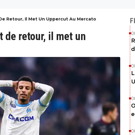
 De Retour, Il Met Un Uppercut Au Mercato
F
 de retour, il met un
0
R
d
0
L
U
0
O
e
0