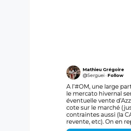
Mathieu Grégoire
@
Serguei
·
Follow
A l’
#OM
, une large par
le mercato hivernal se
éventuelle vente d’Azz
cote sur le marché (ju
contraintes aussi (la CA
revente, etc). On en re