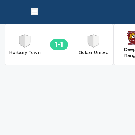
1
1
Deep
Horbury Town
Golcar United
Rang