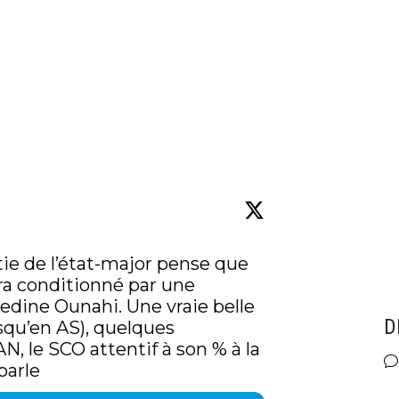
tie de l’état-major pense que 
ra conditionné par une 
edine Ounahi. Une vraie belle 
D
squ’en AS), quelques 
N, le SCO attentif à son % à la 
parle