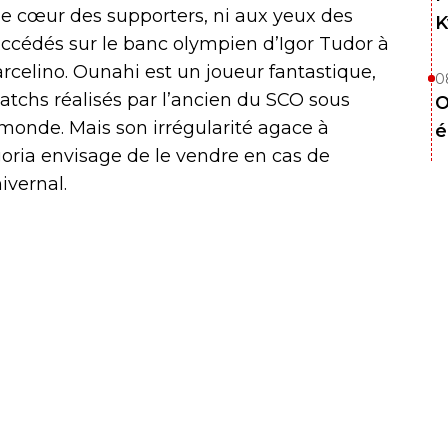
 le cœur des supporters, ni aux yeux des
K
succédés sur le banc olympien d’Igor Tudor à
celino. Ounahi est un joueur fantastique,
0
atchs réalisés par l’ancien du SCO sous
O
monde. Mais son irrégularité agace à
é
goria envisage de le vendre en cas de
ivernal.