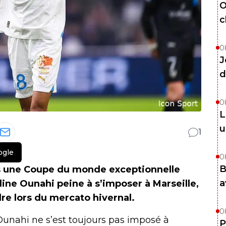
O
c
0
J
d
0
L
u
1
ogle
0
B
rès une Coupe du monde exceptionnelle
a
ine Ounahi peine à s’imposer à Marseille,
dre lors du mercato hivernal.
0
Ounahi ne s’est toujours pas imposé à
P