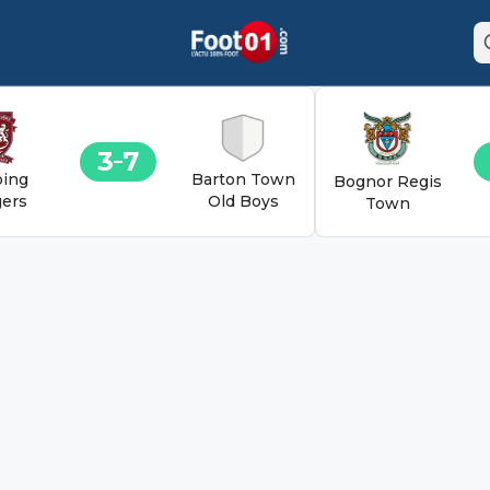
3
7
ing
Barton Town
Bognor Regis
ers
Old Boys
Town