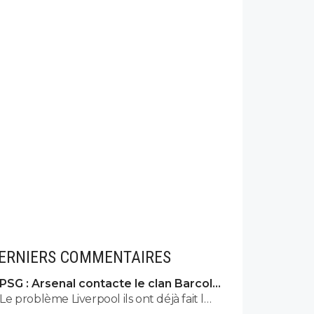
ERNIERS COMMENTAIRES
PSG : Arsenal contacte le clan Barcola,
le feuilleton relancé
Le problème Liverpool ils ont déjà fait l