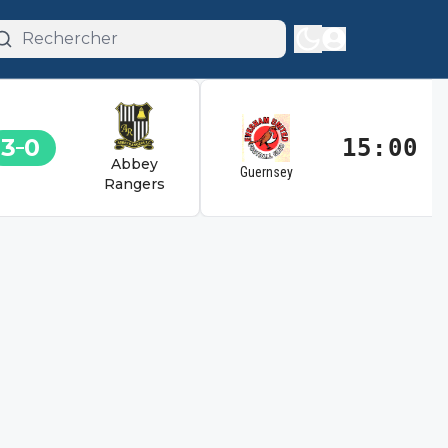
3
0
15:00
Abbey
Guernsey
Rangers