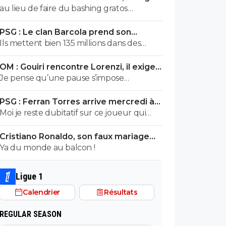
des explications
au lieu de faire du bashing gratos
renseigne toi dur Come c'est le nouveau
PSG : Le clan Barcola prend son
riche oralien ils vont nouer la cL etc club
téléphone et provoque un séisme
Ils mettent bien 135 millions dans des
qui progresse chaque saison
grosses burnes en PL donc pourquoi le
OM : Gouiri rencontre Lorenzi, il exige
PSG devrait pas faire pareil ?
des explications
Je pense qu’une pause s’impose…
PSG : Ferran Torres arrive mercredi à
Paris pour 50ME
Moi je reste dubitatif sur ce joueur qui
donne plus l’impression de chasser le
Cristiano Ronaldo, son faux mariage
contrat le plus juteux, qui n a pas réussi à
attire des milliers de personnes
Ya du monde au balcon !
s imposer ni avec pep à City, ni au barca et
je sais pas trop quoi penser de sa
personnalité pour le moment. Ceci dit,
Ligue 1
50M + bonus, et seulement si Enrique, qui
Calendrier
Résultats
le connaît très bien, arrive à lui faire
améliorer sa finition de merde comme
REGULAR SEASON
avec ouss, ça peut être une bonne affaire