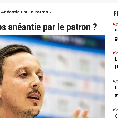
Anéantie Par Le Patron ?
F
 anéantie par le patron ?
0
S
g
0
L
(
0
L
s
0
C