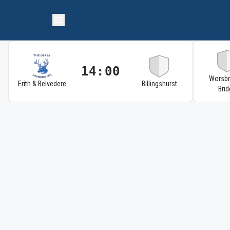
14:00
Worsb
Erith & Belvedere
Billingshurst
Brid