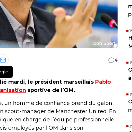
m
p
0
H
4
0
O
ogle
à
ié mardi, le président marseillais
Pablo
ganisation
sportive de l’OM.
0
O
e, un homme de confiance prend du galon
m
ien scout-manager de Manchester United. En
chnique en charge de l’équipe professionnelle
0
écis employés par l’OM dans son