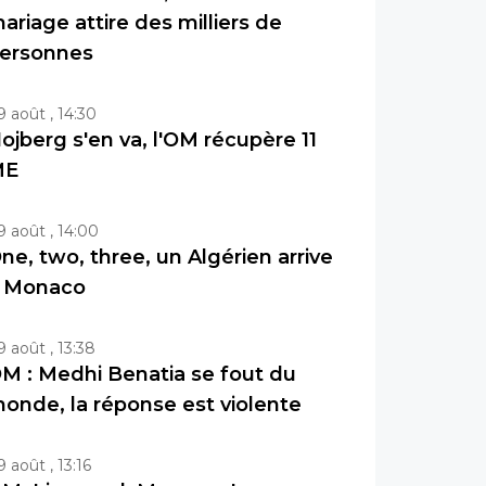
ariage attire des milliers de
ersonnes
9 août , 14:30
ojberg s'en va, l'OM récupère 11
ME
9 août , 14:00
ne, two, three, un Algérien arrive
 Monaco
9 août , 13:38
M : Medhi Benatia se fout du
onde, la réponse est violente
9 août , 13:16