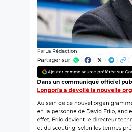
La Rédaction
Par
Partager sur
Ajouter comme source préférée sur Go
Dans un communiqué officiel publ
Longoria a dévoilé la nouvelle or
Au sein de ce nouvel organigramm
en la personne de David Friio, anc
effet, Friio devient le directeur te
et du scouting, selon les termes pr