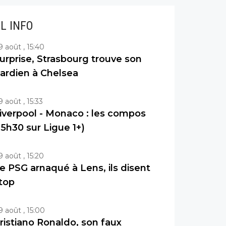
IL INFO
9 août , 15:40
urprise, Strasbourg trouve son
ardien à Chelsea
9 août , 15:33
iverpool - Monaco : les compos
15h30 sur Ligue 1+)
9 août , 15:20
e PSG arnaqué à Lens, ils disent
top
9 août , 15:00
ristiano Ronaldo, son faux