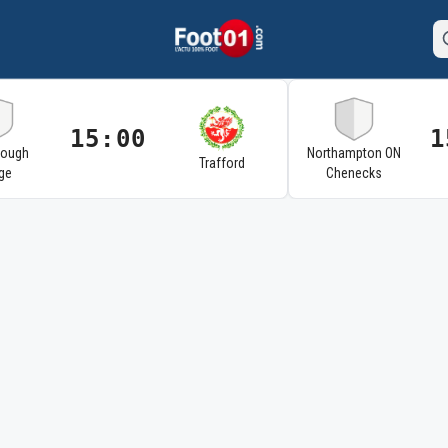
15:00
1
rough
Northampton ON
Trafford
ge
Chenecks