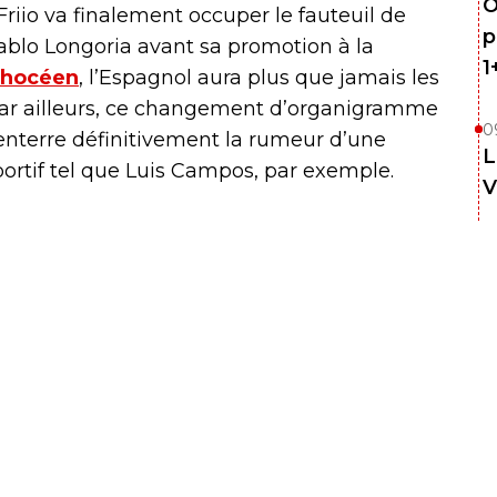
O
riio va finalement occuper le fauteuil de
p
 Pablo Longoria avant sa promotion à la
1
Phocéen
, l’Espagnol aura plus que jamais les
 Par ailleurs, ce changement d’organigramme
0
 enterre définitivement la rumeur d’une
L
ortif tel que Luis Campos, par exemple.
V