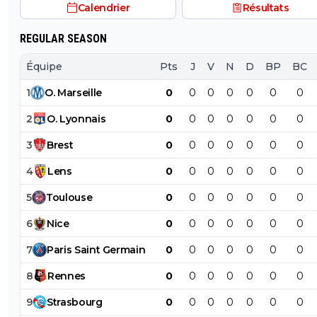
Calendrier
Résultats
matchs, sans parler de sa dernière campagne de ldc où i
plutôt très bien joué.
REGULAR SEASON
Équipe
Pts
J
V
N
D
BP
BC
1
O
.
Marseille
0
0
0
0
0
0
0
2
O
.
Lyonnais
0
0
0
0
0
0
0
3
Brest
0
0
0
0
0
0
0
4
Lens
0
0
0
0
0
0
0
5
Toulouse
0
0
0
0
0
0
0
6
Nice
0
0
0
0
0
0
0
7
Paris
Saint
Germain
0
0
0
0
0
0
0
8
Rennes
0
0
0
0
0
0
0
9
Strasbourg
0
0
0
0
0
0
0