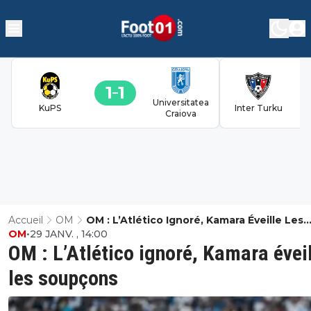
1
1
Universitatea
KuPS
Inter Turku
Craiova
Accueil
OM
OM : L’Atlético Ignoré, Kamara Éveille Les
OM
•
29 JANV. , 14:00
Soupçons
OM : L’Atlético ignoré, Kamara évei
les soupçons