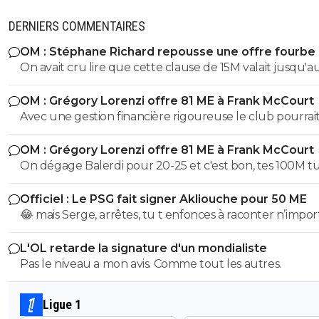
DERNIERS COMMENTAIRES
OM : Stéphane Richard repousse une offre fourbe
Aguerd
On avait cru lire que cette clause de 15M valait jusqu'au
juillet. ?
OM : Grégory Lorenzi offre 81 ME à Frank McCourt
Avec une gestion financière rigoureuse le club pourrai
envisager une capitalisation supérieure au 1,2 milliards
OM : Grégory Lorenzi offre 81 ME à Frank McCourt
comme base de négociation avec l’Arabie Saoudite!
On dégage Balerdi pour 20-25 et c'est bon, tes 100M tu les
as. Faut quand-même virer kondogbia avec sa charrette et
Officiel : Le PSG fait signer Akliouche pour 50 ME
ses 500K mensuels, ça ne sera pas une perte.. Du coup, on
😂 mais Serge, arrêtes, tu t enfonces à raconter n’impor
pourra garder Aguerd, Hojberg weah, Emerson, Paixao et
quoi, tu supposes de la merde, ça fait un peu plus de 2
Gouiri, ce qui fait 1 joueur expérimenté par poste. Si Lorenzi
L'OL retarde la signature d'un mondialiste
que Paris suit akliouche et c est pour ça qu il ne voulai
nous fait un recrutement malin , on pourrait faire une 
Pas le niveau a mon avis. Comme tout les autres.
Paris après Monaco. Paris le prend cet été car il était e
potable.
trop cher l été dernier, qu une place s est libérée avec 
départ de lee et qu il a le profil recherché de milieu hy
Ligue 1
avec des stats de plus de 20 passes et plus de 10 buts 