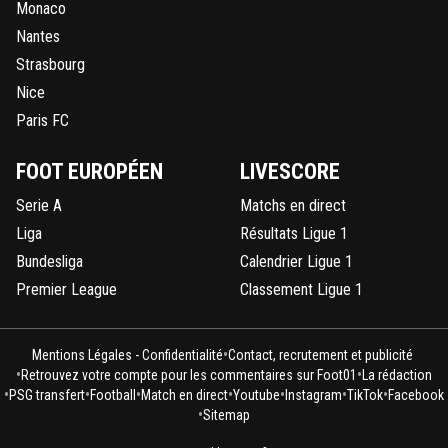
Monaco
Nantes
Strasbourg
Nice
Paris FC
FOOT EUROPÉEN
LIVESCORE
Serie A
Matchs en direct
Liga
Résultats Ligue 1
Bundesliga
Calendrier Ligue 1
Premier League
Classement Ligue 1
•
Mentions Légales - Confidentialité
Contact, recrutement et publicité
•
•
Retrouvez votre compte pour les commentaires sur Foot01
La rédaction
•
•
•
•
•
•
•
PSG transfert
Football
Match en direct
Youtube
Instagram
TikTok
Facebook
•
Sitemap