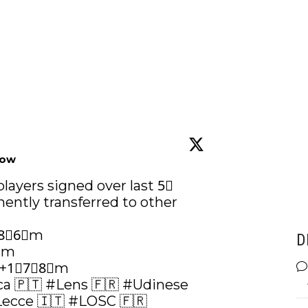
low
players signed over last 5⃣ 
ently transferred to other 
⃣8⃣6⃣m

D
⃣1⃣m

ca
 🇵🇹 
#Lens
 🇫🇷 
#Udinese
Lecce
 🇮🇹 
#LOSC
 🇫🇷
