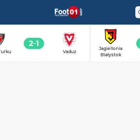
2
1
Jagiellonia
Turku
Vaduz
Białystok