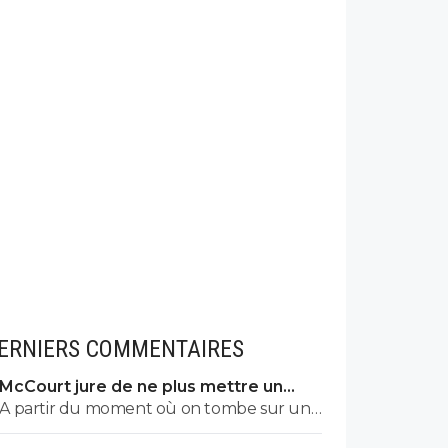
ERNIERS COMMENTAIRES
McCourt jure de ne plus mettre un
euro à l’OM
A partir du moment où on tombe sur un
commentaire de Raymonde on sait qu'on