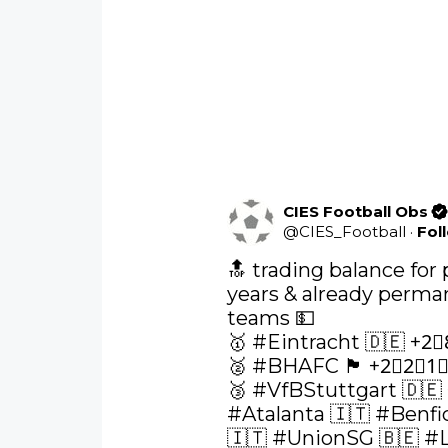
CIES Football Obs
@
CIES_Football
·
Fol
🔝 trading balance for 
years & already perman
teams 💵

🥇 
#Eintracht
 🇩🇪 +2
🥈 
#BHAFC
 🏴󠁧󠁢󠁥󠁮󠁧󠁿 +2⃣2
🥉 
#VfBStuttgart
#Atalanta
 🇮🇹 
#Benfi
🇮🇹 
#UnionSG
 🇧🇪 
#