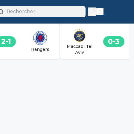
2
1
0
3
Maccabi Tel
Rangers
Aviv