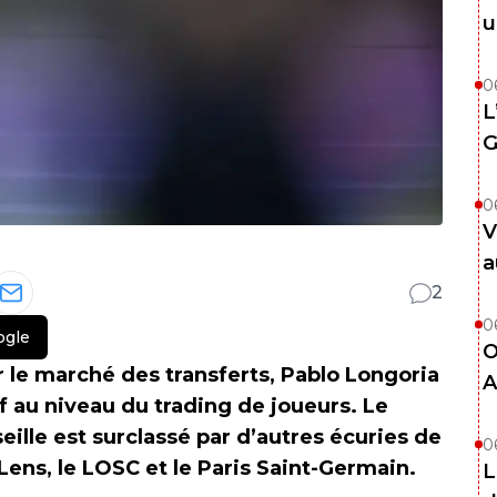
u
0
L
G
0
V
a
2
0
ogle
O
le marché des transferts, Pablo Longoria
A
f au niveau du trading de joueurs. Le
ille est surclassé par d’autres écuries de
0
ens, le LOSC et le Paris Saint-Germain.
L