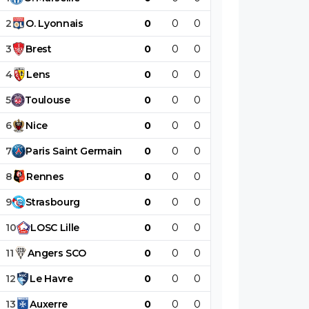
2
O
.
Lyonnais
0
0
0
0
0
0
3
Brest
0
0
0
0
0
0
4
Lens
0
0
0
0
0
0
5
Toulouse
0
0
0
0
0
0
6
Nice
0
0
0
0
0
0
7
Paris
Saint
Germain
0
0
0
0
0
0
8
Rennes
0
0
0
0
0
0
9
Strasbourg
0
0
0
0
0
0
10
LOSC
Lille
0
0
0
0
0
0
11
Angers
SCO
0
0
0
0
0
0
12
Le
Havre
0
0
0
0
0
0
13
Auxerre
0
0
0
0
0
0