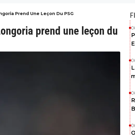
ongoria Prend Une Leçon Du PSG
F
Longoria prend une leçon du
0
P
E
0
L
m
0
R
B
0
O