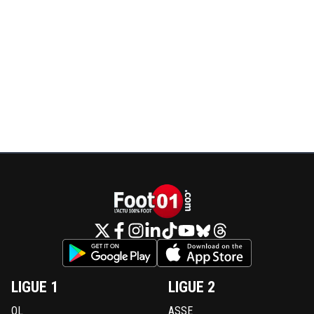
0
+
Répondre
fanch-ol
02 novembre 2017 à 22:01
+
5
D'autant qu'à côté il fait le kéké sur ses vidéos
d'enfant riche ...
0
+
Répondre
on-l-a-jouer-chez-toi
02 novembre 2017 à 22:02
+
532
ça en est trop la, la coupe est pleine
0
+
Répondre
fanch-ol
02 novembre 2017 à 22:10
+
5
Je te comprends.
0
+
Répondre
melitas
02 novembre 2017 à 21:51
+
0
LIGUE 1
LIGUE 2
quels cons ! le jouer erst con mais les supporters au
OL
ASSE