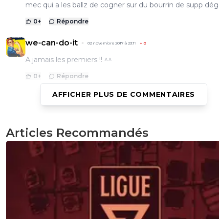
mec qui a les ballz de cogner sur du bourrin de supp dé
0
+
Répondre
we-can-do-it
02 novembre 2017 à 23:11
+
0
A jamais les premiers !! ^^
0
+
Répondre
AFFICHER PLUS DE COMMENTAIRES
riolo-mets-donc-un-maillot
02 novembre 2017 à 22:54
+
1
Evra, ce génie......
Articles Recommandés
0
+
Répondre
lementaliste13
02 novembre 2017 à 22:38
+
0
Il a taclé le supp' a la gorge lolil est venu du ciel comme
pelican......il a dut le prendre pour un poisson#albanivanov
0
+
Répondre