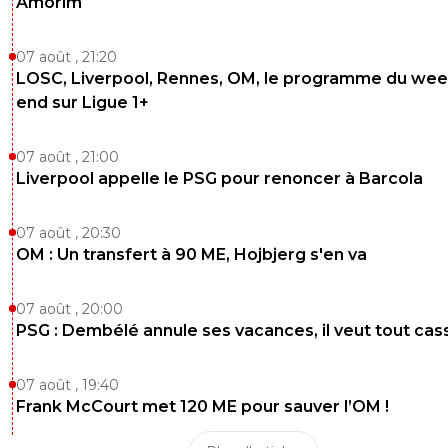
Amorim
0
+
Répondre
imhotep228
02 novembre 2017 à 22:06
+
0
07 août , 21:20
certes les 2 parties sont en tort pour moi mais 
LOSC, Liverpool, Rennes, OM, le programme du wee
disant " supp marseillais " qui insulte un de ses 
end sur Ligue 1+
à l'extérieur c'est la première fois que je vois ça.
Même Brandao ne prenait pas aussi cher qu'Ev
07 août , 21:00
0
+
Répondre
Liverpool appelle le PSG pour renoncer à Barcola
melitas
02 novembre 2017 à 22:04
+
0
07 août , 20:30
30 minutes a se faire insulter non stop , au bou
OM : Un transfert à 90 ME, Hojbjerg s'en va
moment je comprend qu'il pete un plomb.
0
+
Répondre
07 août , 20:00
PSG : Dembélé annule ses vacances, il veut tout cas
fanch-ol
02 novembre 2017 à 22:07
+
5
oui encore une fois ce que tu dis c'est vrai, mai
07 août , 19:40
jamais Evra ne doit répondre à ça.
Frank McCourt met 120 ME pour sauver l’OM !
0
+
Répondre