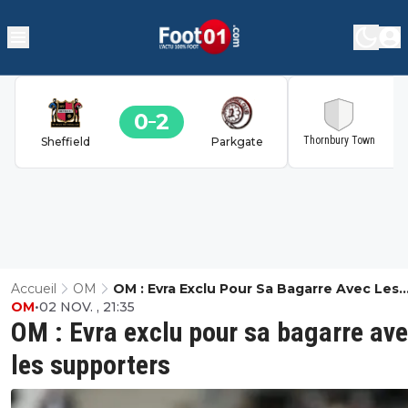
0
2
2
Thornbury Town
Sheffield
Parkgate
Accueil
OM
OM : Evra Exclu Pour Sa Bagarre Avec Les
OM
•
02 NOV. , 21:35
Supporters
OM : Evra exclu pour sa bagarre av
les supporters