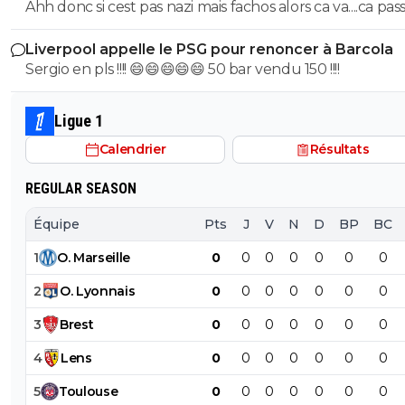
Ahh donc si cest pas nazi mais fachos alors ca va....ca passe
racheter nantes ou nice ou bordeaux pas L'OM ..
0
+
Répondre
Liverpool appelle le PSG pour renoncer à Barcola
gb
02 novembre 2017 à 21:57
+
0
Sergio en pls !!!! 😄😄😄😄😄 50 bar vendu 150 !!!!
quel fin minable pour ce joueur qui a quand meme eu u
grande carrière, malgré Krysna
Ligue 1
0
+
Répondre
Calendrier
Résultats
on-l-a-jouer-chez-toi
02 novembre 2017 à 21:57
+
532
REGULAR SEASON
mon dieu , mais on a la une aubaine faut la saisir!!! faute 
Équipe
Pts
J
V
N
D
BP
BC
comportement violent, licenciement pour faute grave, il 
sans son due!!! je blague pas faut en profiter pour le dég
1
O
.
Marseille
0
0
0
0
0
0
0
sans frais il fait le nervozzi..... ,dimanche 17h il va prendre 
l'échauffement si il est sur la feuille de match....
2
O
.
Lyonnais
0
0
0
0
0
0
0
0
+
Répondre
3
Brest
0
0
0
0
0
0
0
4
Lens
0
0
0
0
0
0
0
melitas
02 novembre 2017 à 22:00
+
0
je le vois mal rester à marseille après ca .
5
Toulouse
0
0
0
0
0
0
0