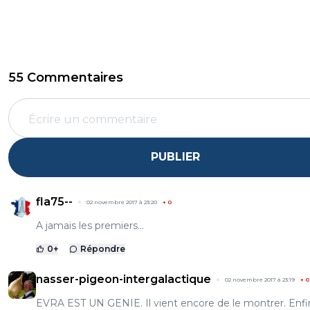
55 Commentaires
PUBLIER
fla75--
02 novembre 2017 à 23:20
+
0
A jamais les premiers...
0
+
Répondre
nasser-pigeon-intergalactique
02 novembre 2017 à 23:19
+
0
EVRA EST UN GENIE. Il vient encore de le montrer. Enfi