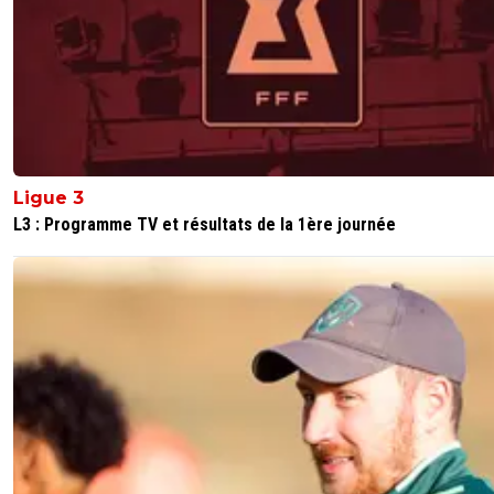
open-h
02 novembre 2017 à 22:39
+
0
Et pourtant le supporter était sur le banc Mdr
0
+
Répondre
lementaliste13
02 novembre 2017 à 23:14
+
0
🤣🤣🤣
Ligue 3
0
+
Répondre
L3 : Programme TV et résultats de la 1ère journée
imhotep228
02 novembre 2017 à 22:22
+
0
j'espère qu'ils ont fait évacuer la maison d'Evra à Marseill
contre ....
0
+
Répondre
lementaliste13
02 novembre 2017 à 22:31
+
0
A mon avis il a plus de maison le pauvre !
0
+
Répondre