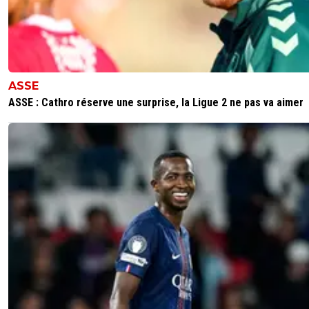
pedromagico
02 novembre 2017 à 22:07
+
0
Quand un crétin rencontre un groupe de crétins... Non ç
fait pas des lapins
0
+
Répondre
ASSE
ASSE : Cathro réserve une surprise, la Ligue 2 ne pas va aimer
on-l-a-jouer-chez-toi
02 novembre 2017 à 22:04
+
532
je crois que je vais remettre mon jolie avatar degueulass
0
+
Répondre
imhotep228
02 novembre 2017 à 22:02
+
0
faire 1350 km pour insulter un joueur de ta propre équipe 
de p*** , de merde ...... mais y en a qui ont vraiment des v
merde c'est incroyable. Restez chez vousEt je suis paris
pourtant
0
+
Répondre
lementaliste13
02 novembre 2017 à 22:22
+
0