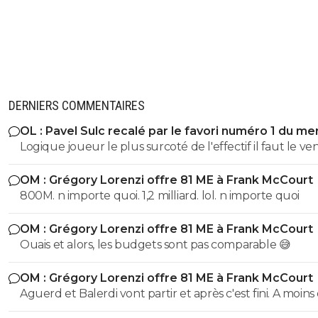
DERNIERS COMMENTAIRES
OL : Pavel Sulc recalé par le favori numéro 1 du me
Logique joueur le plus surcoté de l'effectif il faut le v
absolument il vaudra plus rien l'année prochaine
OM : Grégory Lorenzi offre 81 ME à Frank McCourt
800M. n importe quoi. 1,2 milliard. lol. n importe quoi
OM : Grégory Lorenzi offre 81 ME à Frank McCourt
Ouais et alors, les budgets sont pas comparable 😅
OM : Grégory Lorenzi offre 81 ME à Frank McCourt
Aguerd et Balerdi vont partir et après c'est fini. A moins d'une
offre irrefusable. Avec ça on va arriver a a peu près a 1