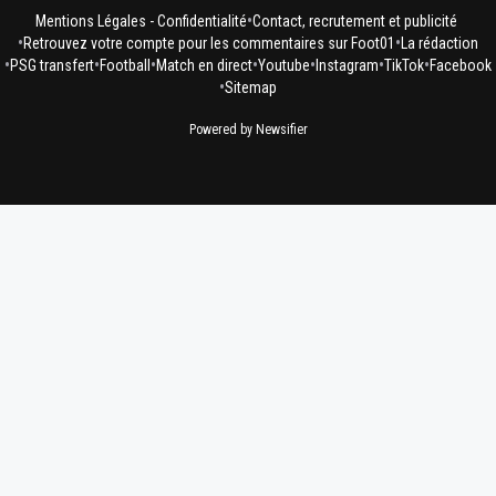
•
Mentions Légales - Confidentialité
Contact, recrutement et publicité
•
•
Retrouvez votre compte pour les commentaires sur Foot01
La rédaction
•
•
•
•
•
•
•
PSG transfert
Football
Match en direct
Youtube
Instagram
TikTok
Facebook
•
Sitemap
Powered by Newsifier