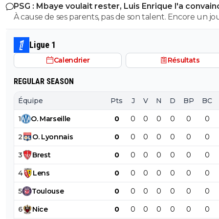
PSG : Mbaye voulait rester, Luis Enrique l'a convain
avec les salaires économisés
À cause de ses parents, pas de son talent. Encore un j
avec entourage nocif.
Ligue 1
Calendrier
Résultats
REGULAR SEASON
Équipe
Pts
J
V
N
D
BP
BC
1
O
.
Marseille
0
0
0
0
0
0
0
2
O
.
Lyonnais
0
0
0
0
0
0
0
3
Brest
0
0
0
0
0
0
0
4
Lens
0
0
0
0
0
0
0
5
Toulouse
0
0
0
0
0
0
0
6
Nice
0
0
0
0
0
0
0