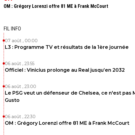
OM : Grégory Lorenzi offre 81 ME à Frank McCourt
FIL INFO
07 août , 00:00
L3 : Programme TV et résultats de la 1ère journée
06 août , 23:55
Officiel : Vinicius prolonge au Real jusqu’en 2032
06 août , 23:00
Le PSG veut un défenseur de Chelsea, ce n'est pas 
Gusto
06 août , 22:30
OM : Grégory Lorenzi offre 81 ME à Frank McCourt