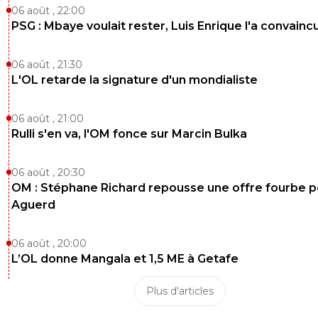
06 août , 22:00
PSG : Mbaye voulait rester, Luis Enrique l'a convainc
06 août , 21:30
L'OL retarde la signature d'un mondialiste
06 août , 21:00
Rulli s'en va, l'OM fonce sur Marcin Bulka
06 août , 20:30
OM : Stéphane Richard repousse une offre fourbe p
Aguerd
06 août , 20:00
L’OL donne Mangala et 1,5 ME à Getafe
Plus d'articles