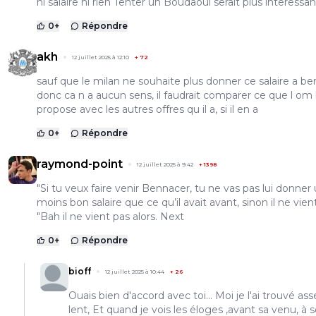
ni salaire ni rien Tenter un Boudaoui serait plus interessan
0
+
Répondre
akh
12 juillet 2025 à 12:10
+
72
sauf que le milan ne souhaite plus donner ce salaire a b
donc ca n a aucun sens, il faudrait comparer ce que l om 
propose avec les autres offres qu il a, si il en a
0
+
Répondre
raymond-point
12 juillet 2025 à 9:42
+
1398
"Si tu veux faire venir Bennacer, tu ne vas pas lui donner
moins bon salaire que ce qu’il avait avant, sinon il ne vien
"Bah il ne vient pas alors. Next
0
+
Répondre
bioff
12 juillet 2025 à 10:44
+
26
Ouais bien d'accord avec toi... Moi je l'ai trouvé ass
lent, Et quand je vois les éloges ,avant sa venu, à 