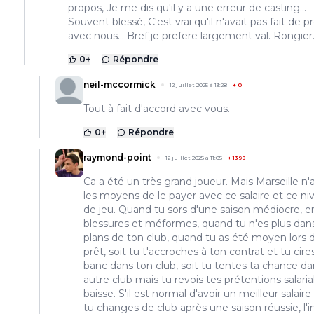
propos, Je me dis qu'il y a une erreur de casting...
Souvent blessé, C'est vrai qu'il n'avait pas fait de p
avec nous... Bref je prefere largement val. Rongier.
0
+
Répondre
neil-mccormick
12 juillet 2025 à 13:28
+
0
Tout à fait d'accord avec vous.
0
+
Répondre
raymond-point
12 juillet 2025 à 11:05
+
1398
Ca a été un très grand joueur. Mais Marseille n'
les moyens de le payer avec ce salaire et ce ni
de jeu. Quand tu sors d'une saison médiocre, e
blessures et méformes, quand tu n'es plus dans
plans de ton club, quand tu as été moyen lors 
prêt, soit tu t'accroches à ton contrat et tu cires
banc dans ton club, soit tu tentes ta chance d
autre club mais tu revois tes prétentions salarial
baisse. S'il est normal d'avoir un meilleur salair
tu changes de club après une saison réussie, l'i