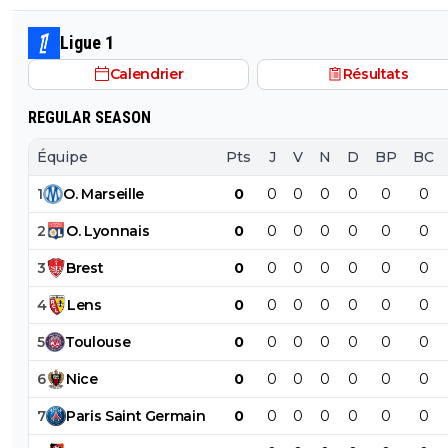
Paixao et d'aller engraisser les clubs turcs avec les jou
l'OM. Le brésilien doit doit être la base de l'attaque de 
Ligue 1
cette saison.
Calendrier
Résultats
REGULAR SEASON
Équipe
Pts
J
V
N
D
BP
BC
1
O
.
Marseille
0
0
0
0
0
0
0
2
O
.
Lyonnais
0
0
0
0
0
0
0
3
Brest
0
0
0
0
0
0
0
4
Lens
0
0
0
0
0
0
0
5
Toulouse
0
0
0
0
0
0
0
6
Nice
0
0
0
0
0
0
0
7
Paris
Saint
Germain
0
0
0
0
0
0
0