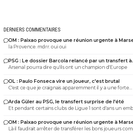
DERNIERS COMMENTAIRES
OM : Paixao provoque une réunion urgente à Marse
la Provence. mdrr. oui oui
PSG : Le dossier Barcola relancé par un transfert à
138ME
Arsenal pourra dire qu'ils ont un champion d'Europe
OL : Paulo Fonseca vire un joueur, c'est brutal
C'est ce que je craignais apparemment il y a une forte
mésentente entre lui et Foncesca. Autre Nouvelle l'OL
Arda Güler au PSG, le transfert surprise de l'été
foncerait sur Krepin Diatta
Et pendant certains clubs de Ligue 1 sont d'ans un emb
financier le PSG vend et achète pour des centaines de
OM : Paixao provoque une réunion urgente à Marse
millions d'euros des joueurs hors normes.
Là il faudrait arrêter de transférer les bons joueurs c