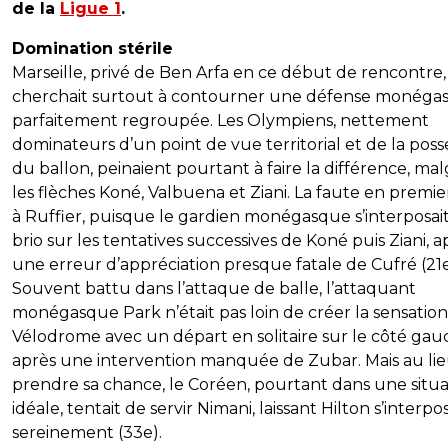
de la
Ligue 1
.
Domination stérile
Marseille, privé de Ben Arfa en ce début de rencontre,
cherchait surtout à contourner une défense monéga
parfaitement regroupée. Les Olympiens, nettement
dominateurs d’un point de vue territorial et de la poss
du ballon, peinaient pourtant à faire la différence, ma
les flèches Koné, Valbuena et Ziani. La faute en premie
à Ruffier, puisque le gardien monégasque s’interposai
brio sur les tentatives successives de Koné puis Ziani, a
une erreur d’appréciation presque fatale de Cufré (21e
Souvent battu dans l’attaque de balle, l’attaquant
monégasque Park n’était pas loin de créer la sensatio
Vélodrome avec un départ en solitaire sur le côté ga
après une intervention manquée de Zubar. Mais au li
prendre sa chance, le Coréen, pourtant dans une situa
idéale, tentait de servir Nimani, laissant Hilton s’interpo
sereinement (33e).