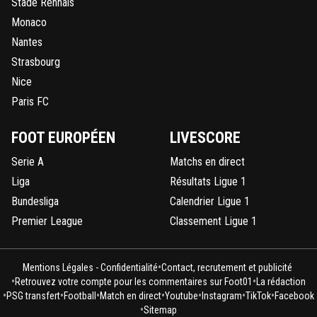
Stade Rennais
Monaco
Nantes
Strasbourg
Nice
Paris FC
FOOT EUROPÉEN
LIVESCORE
Serie A
Matchs en direct
Liga
Résultats Ligue 1
Bundesliga
Calendrier Ligue 1
Premier League
Classement Ligue 1
•
Mentions Légales - Confidentialité
Contact, recrutement et publicité
•
•
Retrouvez votre compte pour les commentaires sur Foot01
La rédaction
•
•
•
•
•
•
•
PSG transfert
Football
Match en direct
Youtube
Instagram
TikTok
Facebook
•
Sitemap