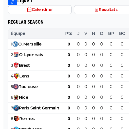
Ligue 1
PSG.
Calendrier
Résultats
REGULAR SEASON
Équipe
Pts
J
V
N
D
BP
BC
1
O
.
Marseille
0
0
0
0
0
0
0
2
O
.
Lyonnais
0
0
0
0
0
0
0
3
Brest
0
0
0
0
0
0
0
4
Lens
0
0
0
0
0
0
0
5
Toulouse
0
0
0
0
0
0
0
6
Nice
0
0
0
0
0
0
0
7
Paris
Saint
Germain
0
0
0
0
0
0
0
8
Rennes
0
0
0
0
0
0
0