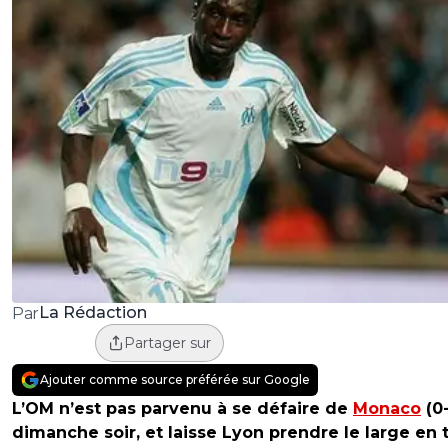
La Rédaction
Par
Partager sur
Ajouter comme source préférée sur Google
L’OM n’est pas parvenu à se défaire de
Monaco
(0-
dimanche soir, et laisse Lyon prendre le large en 