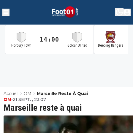
14:00
1
Horbury Town
Golcar United
Deeping Rangers
Accueil
OM
Marseille Reste À Quai
OM
•
21 SEPT. , 23:07
Marseille reste à quai