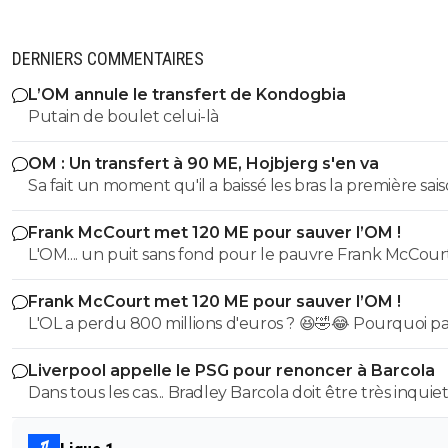
DERNIERS COMMENTAIRES
L’OM annule le transfert de Kondogbia
Putain de boulet celui-là
OM : Un transfert à 90 ME, Hojbjerg s'en va
Sa fait un moment qu'il a baissé les bras la première saiso
etait top mais depuis quelques match etait en dessus. 
Frank McCourt met 120 ME pour sauver l’OM !
et bon vent a lui pour le reste de sa carrière ...
L'OM.... un puit sans fond pour le pauvre Frank McCourt
Frank McCourt met 120 ME pour sauver l’OM !
L'OL a perdu 800 millions d'euros ? 😆🤣😂 Pourquoi pas un
milliard tant que tu y es ! ^^
Liverpool appelle le PSG pour renoncer à Barcola
Dans tous les cas... Bradley Barcola doit être très inquiet. C
qui est vraiment compréhensible lorsque l'on sait co
le PSG a traiter Kylian Mbappé lorsqu'il avait voulu quit