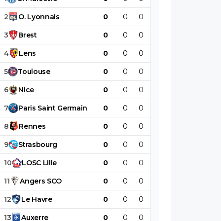
2
O
.
Lyonnais
0
0
0
0
0
0
3
Brest
0
0
0
0
0
0
4
Lens
0
0
0
0
0
0
5
Toulouse
0
0
0
0
0
0
6
Nice
0
0
0
0
0
0
7
Paris
Saint
Germain
0
0
0
0
0
0
8
Rennes
0
0
0
0
0
0
9
Strasbourg
0
0
0
0
0
0
10
LOSC
Lille
0
0
0
0
0
0
11
Angers
SCO
0
0
0
0
0
0
12
Le
Havre
0
0
0
0
0
0
13
Auxerre
0
0
0
0
0
0