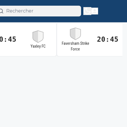
0:45
20:45
Faversham Strike
Yaxley FC
Force