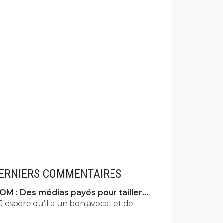
ERNIERS COMMENTAIRES
OM : Des médias payés pour tailler
l’OL, McCourt accusé
J'espère qu'il a un bon avocat et de
bonnes preuves parce qu'il va vite