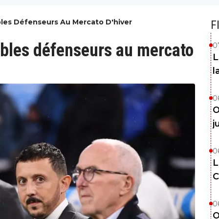
bles Défenseurs Au Mercato D'hiver
F
yables défenseurs au mercato
0
L
l
0
O
j
0
L
C
0
O