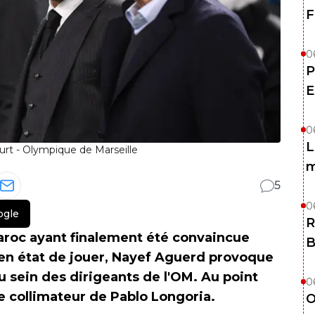
F
0
P
E
0
L
rt - Olympique de Marseille
m
5
0
ogle
R
Maroc ayant finalement été convaincue
B
as en état de jouer, Nayef Aguerd provoque
 sein des dirigeants de l'OM. Au point
0
le collimateur de Pablo Longoria.
O