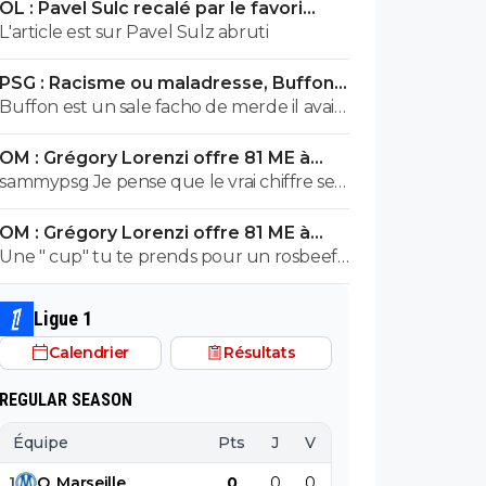
OL : Pavel Sulc recalé par le favori
exploser en vol avec ses différentes
numéro 1 du mercato
L'article est sur Pavel Sulz abruti
révélations
PSG : Racisme ou maladresse, Buffon
écarte Suzuki
Buffon est un sale facho de merde il avait
le numéro 88 cetait pas un hasard...
OM : Grégory Lorenzi offre 81 ME à
Frank McCourt
sammypsg Je pense que le vrai chiffre se
situe entre 620 et 700 M
OM : Grégory Lorenzi offre 81 ME à
Frank McCourt
Une " cup" tu te prends pour un rosbeef
? Lol
Ligue 1
Calendrier
Résultats
REGULAR SEASON
Équipe
Pts
J
V
N
D
BP
B
1
O
.
Marseille
0
0
0
0
0
0