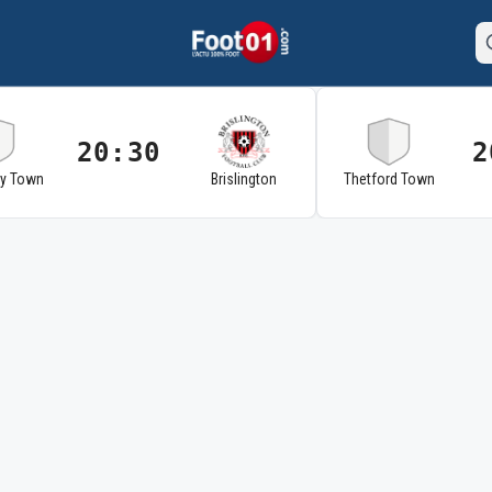
20:30
2
ry Town
Brislington
Thetford Town