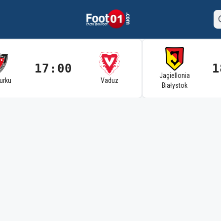
17:00
1
Jagiellonia
Turku
Vaduz
Białystok