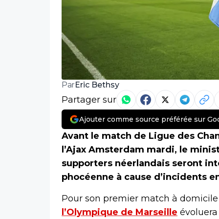
Eric Bethsy
Par
Partager sur
Ajouter comme source préférée sur Go
Avant le match de Ligue des Cham
l’Ajax Amsterdam mardi, le ministè
supporters néerlandais seront int
phocéenne à cause d’incidents en
Pour son premier match à domicile
l’Olympique de Marseille
évoluera 