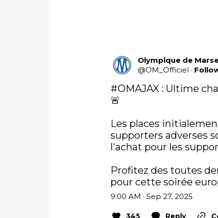
Olympique de Marsei
@
OM_Officiel
·
Follo
#OMAJAX
 : Ultime ch
🚨

Les places initialemen
supporters adverses so
l'achat pour les suppo
Profitez des toutes de
pour cette soirée euro
9:00 AM · Sep 27, 2025
345
Reply
C