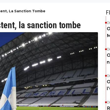
tent, La Sanction Tombe
F
stent, la sanction tombe
0
O
M
0
O
n
0
O
l
0
R