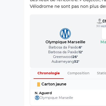
Vélodrome ne sont pas non plus de
C
30 sep
Olympique Marseille
Ma
Barbosa da Paixão
6
'
Barbosa da Paixão
12
'
Greenwood
26
'
Aubameyang
52
'
Chronologie
Composition
Stati
Carton jaune
N. Aguerd
Olympique Marseille