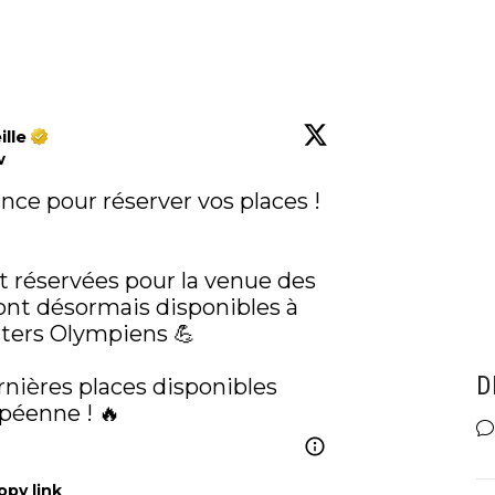
lle
w
ance pour réserver vos places ! 
t réservées pour la venue des 
nt désormais disponibles à 
rters Olympiens 💪

D
rnières places disponibles 
péenne ! 🔥
opy link