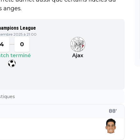
s anges.
hampions League
tembre 2025 à 21:00
4
0
tch terminé
Ajax
stiques
88
’