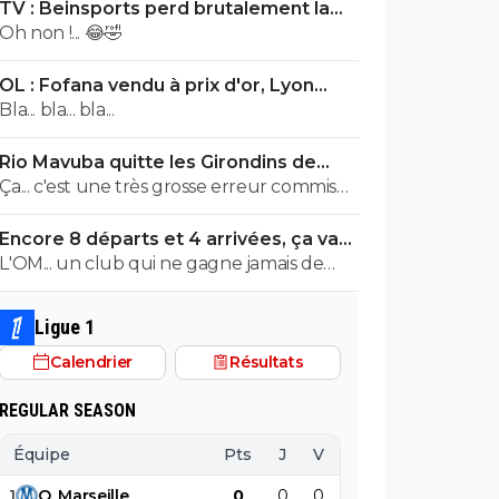
TV : Beinsports perd brutalement la
Liga !
Oh non !... 😂🤣
OL : Fofana vendu à prix d'or, Lyon
remercie le Real
Bla... bla... bla...
Rio Mavuba quitte les Girondins de
Bordeaux
Ça... c'est une très grosse erreur commise
par les Girondins de Bordeaux.
Encore 8 départs et 4 arrivées, ça va
valser à l'OL
L'OM... un club qui ne gagne jamais de
titre et qui du jour au lendemenain pense
remporter la Ligue1. MDR C'est McCourt
Ligue 1
qui doit être navré avec tout ce qu'il a
Calendrier
Résultats
dépensé.
REGULAR SEASON
Équipe
Pts
J
V
N
D
BP
B
1
O
.
Marseille
0
0
0
0
0
0