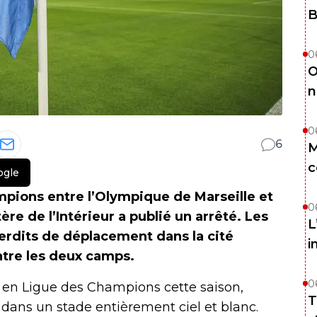
B
0
O
n
0
6
M
c
ogle
pions entre l’Olympique de Marseille et
0
re de l’Intérieur a publié un arrêté. Les
L
erdits de déplacement dans la cité
i
tre les deux camps.
0
 en Ligue des Champions cette saison,
T
dans un stade entièrement ciel et blanc.