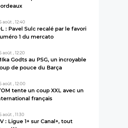
ordeaux
6 août , 12:40
L : Pavel Sulc recalé par le favori
uméro 1 du mercato
6 août , 12:20
Ika Godts au PSG, un incroyable
oup de pouce du Barça
6 août , 12:00
’OM tente un coup XXL avec un
nternational français
6 août , 11:30
V : Ligue 1+ sur Canal+, tout