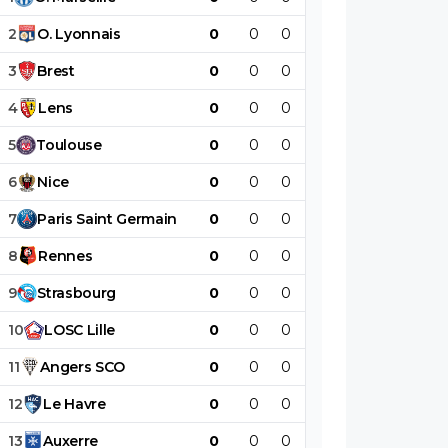
2
O
.
Lyonnais
0
0
0
0
0
0
3
Brest
0
0
0
0
0
0
4
Lens
0
0
0
0
0
0
5
Toulouse
0
0
0
0
0
0
6
Nice
0
0
0
0
0
0
7
Paris
Saint
Germain
0
0
0
0
0
0
8
Rennes
0
0
0
0
0
0
9
Strasbourg
0
0
0
0
0
0
10
LOSC
Lille
0
0
0
0
0
0
11
Angers
SCO
0
0
0
0
0
0
12
Le
Havre
0
0
0
0
0
0
13
Auxerre
0
0
0
0
0
0