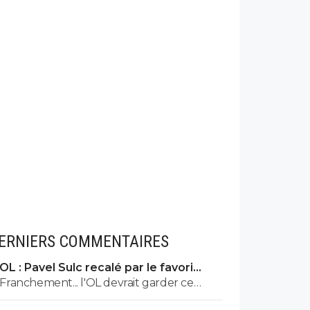
ERNIERS COMMENTAIRES
OL : Pavel Sulc recalé par le favori
numéro 1 du mercato
Franchement... l'OL devrait garder ce
joueur.