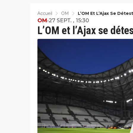
Accueil
OM
L’OM Et L’Ajax Se Détes
OM
•
27 SEPT. , 15:30
L’OM et l’Ajax se déte