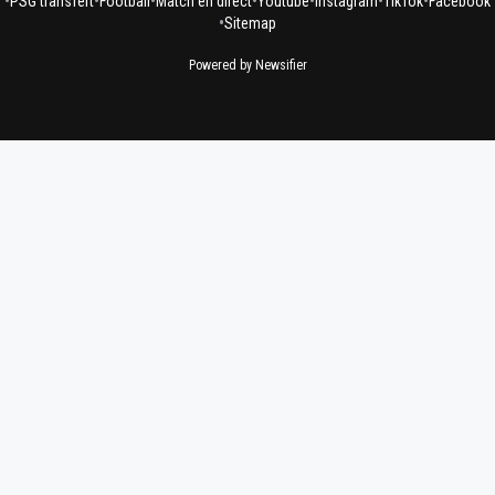
•
•
•
•
•
•
•
PSG transfert
Football
Match en direct
Youtube
Instagram
TikTok
Facebook
•
Sitemap
Powered by Newsifier