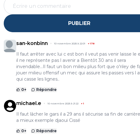
PUBLIER
san-konbinn
10 novembre 2025 à 22:01
+
178
Il faut arrêter avec lui c est bon il veut pas venir laisse le 
il ne représente pas l avenir a Bientôt 30 ans il sera
invendable...Il faut un bon milieu plus fort que o'riley de 
jouer milieu offensif un mec qui assure les passes vers l 
qui casse les lignes..
0
+
Répondre
michael.e
10 novembre 2025 à 21:22
+
1
Il faut lâcher le gars il a 29 ans il sécurise sa fin de carrière 
a mieux exemple djaoui Cissé
0
+
Répondre