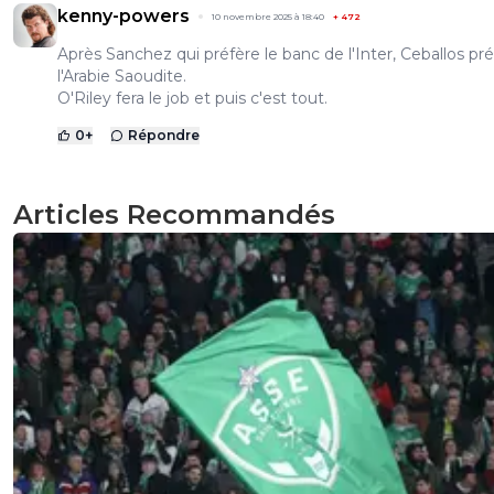
kenny-powers
10 novembre 2025 à 18:40
+
472
Après Sanchez qui préfère le banc de l'Inter, Ceballos pr
l'Arabie Saoudite.
O'Riley fera le job et puis c'est tout.
0
+
Répondre
Articles Recommandés