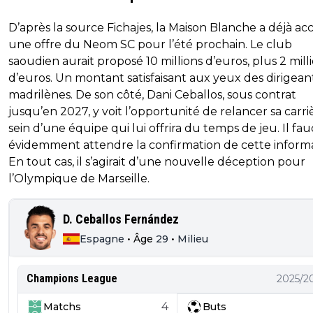
D’après la source Fichajes, la Maison Blanche a déjà ac
une offre du Neom SC pour l’été prochain. Le club
saoudien aurait proposé 10 millions d’euros, plus 2 mill
d’euros. Un montant satisfaisant aux yeux des dirigean
madrilènes. De son côté, Dani Ceballos, sous contrat
jusqu’en 2027, y voit l’opportunité de relancer sa carri
sein d’une équipe qui lui offrira du temps de jeu. Il fa
évidemment attendre la confirmation de cette informa
En tout cas, il s’agirait d’une nouvelle déception pour
l’Olympique de Marseille.
D. Ceballos Fernández
Espagne
•
Âge
29
•
Milieu
Champions League
2025/2
4
Matchs
Buts