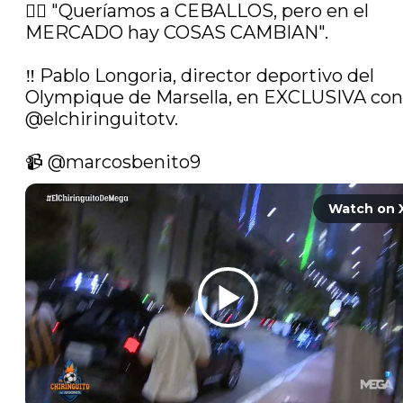
🤷‍♂️ "Queríamos a CEBALLOS, pero en el 
MERCADO hay COSAS CAMBIAN".

‼️ Pablo Longoria, director deportivo del 
@elchiringuitotv
.

📹 
@marcosbenito9
Watch on 