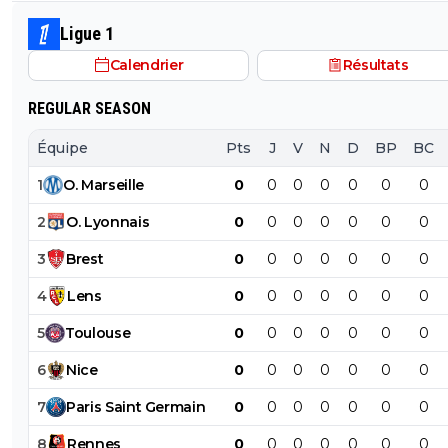
Ligue 1
Calendrier
Résultats
REGULAR SEASON
Équipe
Pts
J
V
N
D
BP
BC
1
O
.
Marseille
0
0
0
0
0
0
0
2
O
.
Lyonnais
0
0
0
0
0
0
0
3
Brest
0
0
0
0
0
0
0
4
Lens
0
0
0
0
0
0
0
5
Toulouse
0
0
0
0
0
0
0
6
Nice
0
0
0
0
0
0
0
7
Paris
Saint
Germain
0
0
0
0
0
0
0
8
Rennes
0
0
0
0
0
0
0