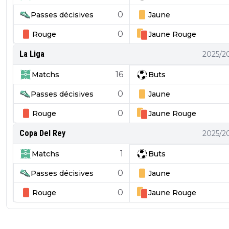
0
Passes décisives
Jaune
0
Rouge
Jaune
Rouge
La Liga
2025/2
16
Matchs
Buts
0
Passes décisives
Jaune
0
Rouge
Jaune
Rouge
Copa Del Rey
2025/2
1
Matchs
Buts
0
Passes décisives
Jaune
0
Rouge
Jaune
Rouge