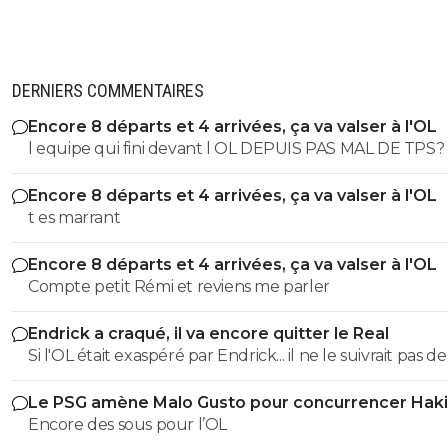
DERNIERS COMMENTAIRES
Encore 8 départs et 4 arrivées, ça va valser à l'OL
l equipe qui fini devant l OL DEPUIS PAS MAL DE TPS? lol. t
es tro malin toi
Encore 8 départs et 4 arrivées, ça va valser à l'OL
t es marrant
Encore 8 départs et 4 arrivées, ça va valser à l'OL
Compte petit Rémi et reviens me parler
Endrick a craqué, il va encore quitter le Real
Si l'OL était exaspéré par Endrick... il ne le suivrait pas de
près. Bref... Quand l'équipe sera complète... ce sera beaucoup
Le PSG amène Malo Gusto pour concurrencer Hak
mieux.
Encore des sous pour l’OL