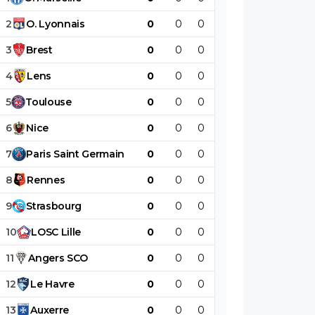
2
O
.
Lyonnais
0
0
0
0
0
0
3
Brest
0
0
0
0
0
0
4
Lens
0
0
0
0
0
0
5
Toulouse
0
0
0
0
0
0
6
Nice
0
0
0
0
0
0
7
Paris
Saint
Germain
0
0
0
0
0
0
8
Rennes
0
0
0
0
0
0
9
Strasbourg
0
0
0
0
0
0
10
LOSC
Lille
0
0
0
0
0
0
11
Angers
SCO
0
0
0
0
0
0
12
Le
Havre
0
0
0
0
0
0
13
Auxerre
0
0
0
0
0
0