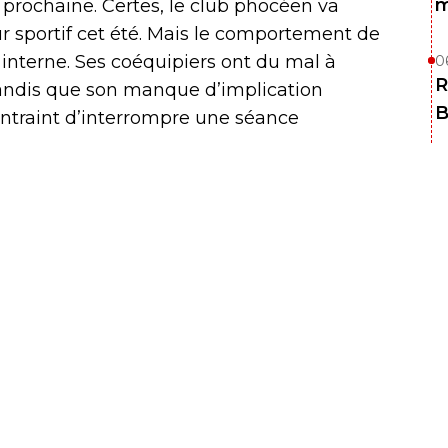
m
 prochaine. Certes, le club phocéen va
r sportif cet été. Mais le comportement de
 interne. Ses coéquipiers ont du mal à
0
R
 tandis que son manque d’implication
B
ontraint d’interrompre une séance