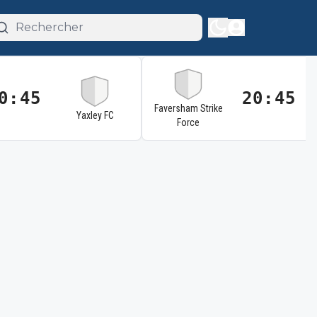
0:45
20:45
Faversham Strike
Yaxley FC
Force