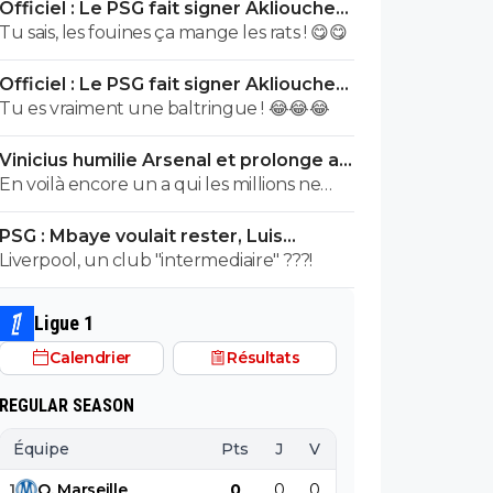
Officiel : Le PSG fait signer Akliouche
Tu aurais la queue d'un chat qui sort de
pour 50 ME
Tu sais, les fouines ça mange les rats ! 😋😋
bouche et on t'accuserait de l'avoir
mangé que tu nierais encore....mdr
Officiel : Le PSG fait signer Akliouche
pour 50 ME
Tu es vraiment une baltringue ! 😂😂😂
Vinicius humilie Arsenal et prolonge au
Real jusqu’en 2032
En voilà encore un a qui les millions ne
suffisant pas, a craché sur son club pour
PSG : Mbaye voulait rester, Luis
en récupérer quelques uns de plus...Un
Enrique l'a convaincu
Liverpool, un club "intermediaire" ???!
mec pareil me pue au nez...Reste au Réal
et continue a bien pourrir le vestiaire !
Ligue 1
Calendrier
Résultats
REGULAR SEASON
Équipe
Pts
J
V
N
D
BP
B
1
O
.
Marseille
0
0
0
0
0
0