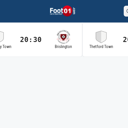
20:30
2
ry Town
Brislington
Thetford Town