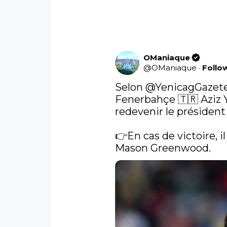
OManiaque
@
OManiaque
·
Follo
Selon 
@YenicagGazete
Fenerbahçe 🇹🇷 Aziz 
redevenir le président
👉En cas de victoire, il
Mason Greenwood. 