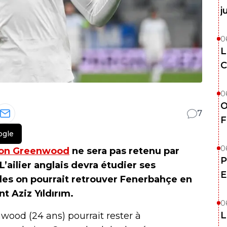
j
0
L
C
0
O
7
F
ogle
0
on Greenwood
ne sera pas retenu par
P
L’ailier anglais devra étudier ses
E
les on pourrait retrouver Fenerbahçe en
t Aziz Yıldırım.
0
L
od (24 ans) pourrait rester à