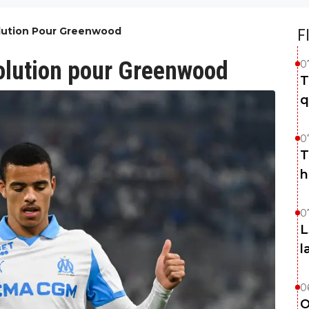
lution Pour Greenwood
F
olution pour Greenwood
0
T
q
0
T
h
0
L
l
0
O