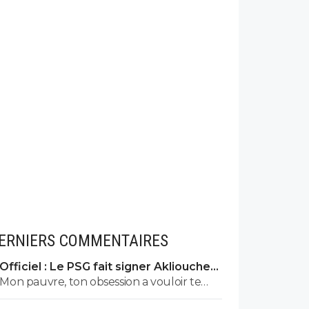
ERNIERS COMMENTAIRES
Officiel : Le PSG fait signer Akliouche
pour 50 ME
Mon pauvre, ton obsession a vouloir te
justifier sur chaque commentaire 🤣😂😂