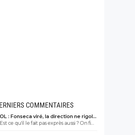
ERNIERS COMMENTAIRES
OL : Fonseca viré, la direction ne rigole
plus
Est ce qu'il le fait pas exprès aussi ? On fini
par se demander. Même si on peux se