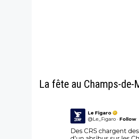
La fête au Champs-de-M
Le Figaro
@
Le_Figaro
·
Follow
Des CRS chargent des 
d'un abribus sur les Ch