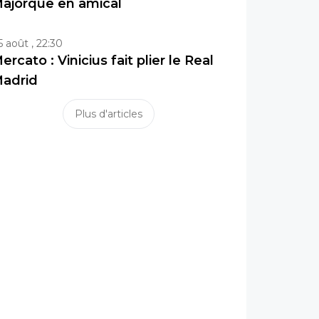
ajorque en amical
5 août , 22:30
ercato : Vinicius fait plier le Real
adrid
Plus d'articles