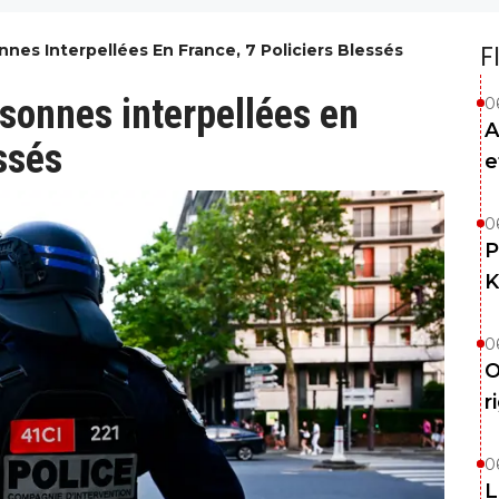
nnes Interpellées En France, 7 Policiers Blessés
F
sonnes interpellées en
0
A
ssés
e
0
P
K
0
O
r
0
L