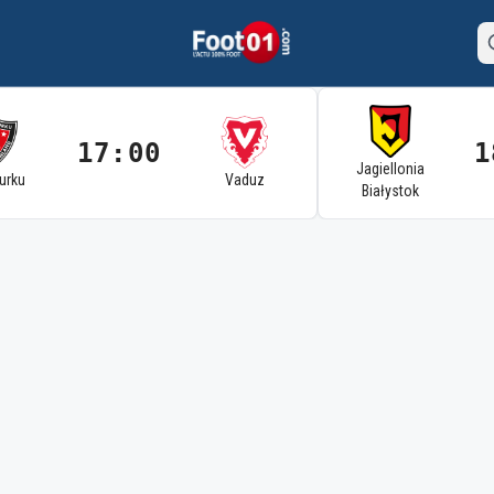
17:00
1
Jagiellonia
Turku
Vaduz
Białystok