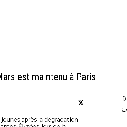
ars est maintenu à Paris
D
jeunes après la dégradation 
amps-Élysées, lors de la 