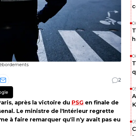
c
0
T
h
0
T
e débordements
q
2
0
ogle
A
aris, après la victoire du
PSG
en finale de
K
nal. Le ministre de l'Intérieur regrette
ême à faire remarquer qu'il n'y avait pas eu
0
C