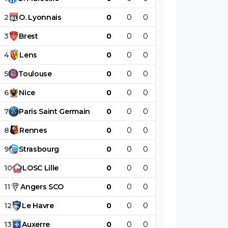
2
O
.
Lyonnais
0
0
0
0
0
0
3
Brest
0
0
0
0
0
0
4
Lens
0
0
0
0
0
0
5
Toulouse
0
0
0
0
0
0
6
Nice
0
0
0
0
0
0
7
Paris
Saint
Germain
0
0
0
0
0
0
8
Rennes
0
0
0
0
0
0
9
Strasbourg
0
0
0
0
0
0
10
LOSC
Lille
0
0
0
0
0
0
11
Angers
SCO
0
0
0
0
0
0
12
Le
Havre
0
0
0
0
0
0
13
Auxerre
0
0
0
0
0
0