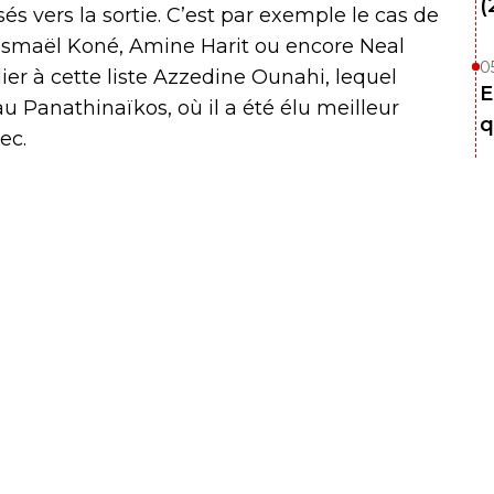
(
s vers la sortie. C’est par exemple le cas de
, Ismaël Koné, Amine Harit ou encore Neal
0
ier à cette liste Azzedine Ounahi, lequel
E
au Panathinaïkos, où il a été élu meilleur
q
ec.