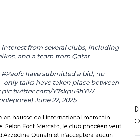
interest from several clubs, including
ikos
, and a team from Qatar
t
#Paofc
have submitted a bid, no
— only talks have taken place between
r
pic.twitter.com/Y7skpu5hYW
ooleporee)
June 22, 2025
D
e en hausse de l’international marocain
ble. Selon Foot Mercato, le club phocéen veut
rt d’Azzedine Ounahi et n’acceptera aucun