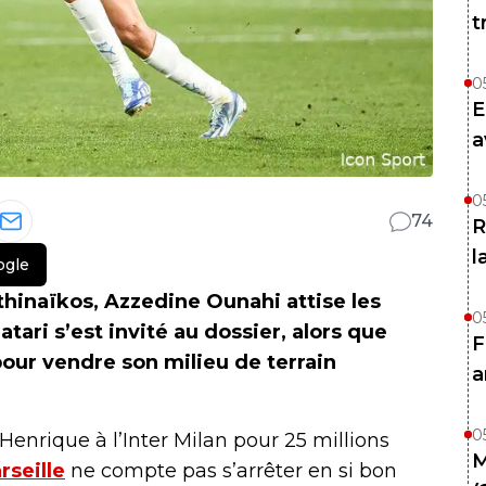
t
0
E
a
0
74
R
l
ogle
hinaïkos, Azzedine Ounahi attise les
0
tari s’est invité au dossier, alors que
F
pour vendre son milieu de terrain
a
0
 Henrique à l’Inter Milan pour 25 millions
M
rseille
ne compte pas s’arrêter en si bon