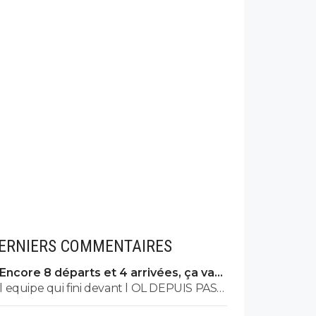
ERNIERS COMMENTAIRES
Encore 8 départs et 4 arrivées, ça va
valser à l'OL
l equipe qui fini devant l OL DEPUIS PAS
MAL DE TPS? lol. t es tro malin toi