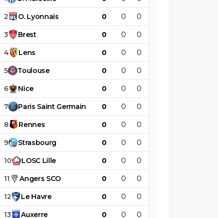
2
O
.
Lyonnais
0
0
0
0
0
0
3
Brest
0
0
0
0
0
0
4
Lens
0
0
0
0
0
0
5
Toulouse
0
0
0
0
0
0
6
Nice
0
0
0
0
0
0
7
Paris
Saint
Germain
0
0
0
0
0
0
8
Rennes
0
0
0
0
0
0
9
Strasbourg
0
0
0
0
0
0
10
LOSC
Lille
0
0
0
0
0
0
11
Angers
SCO
0
0
0
0
0
0
12
Le
Havre
0
0
0
0
0
0
13
Auxerre
0
0
0
0
0
0