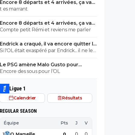
Encore 8 départs et 4 arrivées, ça va
valser à l'OL
t es marrant
Encore 8 départs et 4 arrivées, ça va
valser à l'OL
Compte petit Rémi et reviens me parler
Endrick a craqué, il va encore quitter le
Real
Si l'OL était exaspéré par Endrick... il ne le
suivrait pas de très près. Bref... Quand
Le PSG amène Malo Gusto pour
l'équipe sera complète... ce sera beaucoup
concurrencer Hakimi
Encore des sous pour l’OL
mieux.
Ligue 1
Calendrier
Résultats
REGULAR SEASON
Équipe
Pts
J
V
N
D
BP
B
1
O
.
Marseille
0
0
0
0
0
0