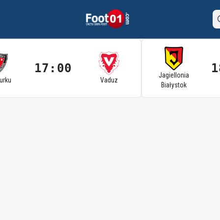
17:00
1
Jagiellonia
Turku
Vaduz
Białystok