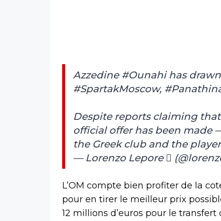
Azzedine
#Ounahi
has drawn 
#SpartakMoscow
,
#Panathina
Despite reports claiming tha
official offer has been made 
the Greek club and the playe
— Lorenzo Lepore  (@lorenz
L’OM compte bien profiter de la cot
pour en tirer le meilleur prix possi
12 millions d’euros pour le transfe