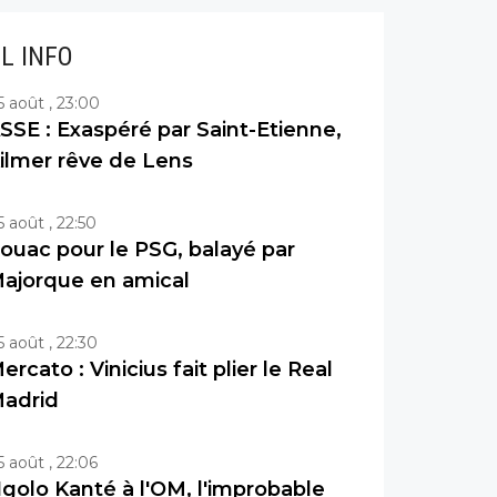
IL INFO
5 août , 23:00
SSE : Exaspéré par Saint-Etienne,
ilmer rêve de Lens
5 août , 22:50
ouac pour le PSG, balayé par
ajorque en amical
5 août , 22:30
ercato : Vinicius fait plier le Real
adrid
5 août , 22:06
golo Kanté à l'OM, l'improbable