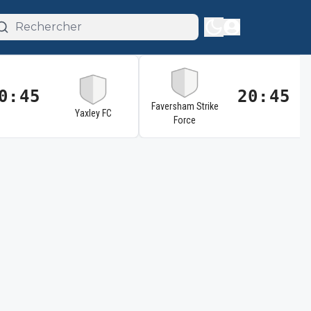
0:45
20:45
Faversham Strike
Yaxley FC
Force