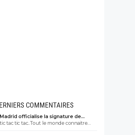
ERNIERS COMMENTAIRES
Madrid officialise la signature de
Diomande, le plus gros transfert de
tic tac tic tac..Tout le monde connaitre
son histoire
bientot ton nom prénom et adresse !! tu