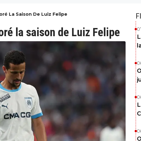
ré La Saison De Luiz Felipe
F
oré la saison de Luiz Felipe
0
L
l
0
O
j
0
L
C
0
O