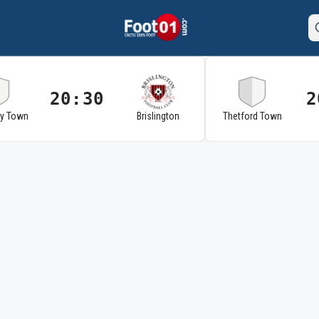
20:30
2
ry Town
Brislington
Thetford Town