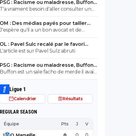
PSG : Racisme ou maladresse, Buffon
avais été prévenu... tu continue à faire ton
écarte Suzuki
T'a vraiment besoin d'aller consulter un
mariolle ! faudra pas que tu viennes
professionnel de santé...tu vois des fachos
chialer comme la dernière fois gros
OM : Des médias payés pour tailler
partout toi gros malade mdr
bouffon et assumer pour une fois dans ta
l’OL, McCourt accusé
J'espère qu'il a un bon avocat et de
vie petit provocateur
bonnes preuves parce qu'il va vite
OL : Pavel Sulc recalé par le favori
exploser en vol avec ses différentes
numéro 1 du mercato
L'article est sur Pavel Sulz abruti
révélations
PSG : Racisme ou maladresse, Buffon
écarte Suzuki
Buffon est un sale facho de merde il avait
le numéro 88 cetait pas un hasard...
Ligue 1
Calendrier
Résultats
REGULAR SEASON
Équipe
Pts
J
V
N
D
BP
B
1
O
.
Marseille
0
0
0
0
0
0