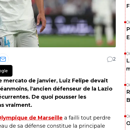
F
0
P
E
0
2
L
m
ogle
 mercato de janvier, Luiz Felipe devait
0
éanmoins, l'ancien défenseur de la Lazio
R
écurrentes. De quoi pousser les
B
as vraiment.
0
lympique de Marseille
a failli tout perdre
O
veau de sa défense constitue la principale