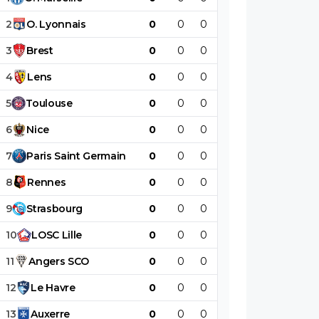
2
O
.
Lyonnais
0
0
0
0
0
0
3
Brest
0
0
0
0
0
0
4
Lens
0
0
0
0
0
0
5
Toulouse
0
0
0
0
0
0
6
Nice
0
0
0
0
0
0
7
Paris
Saint
Germain
0
0
0
0
0
0
8
Rennes
0
0
0
0
0
0
9
Strasbourg
0
0
0
0
0
0
10
LOSC
Lille
0
0
0
0
0
0
11
Angers
SCO
0
0
0
0
0
0
12
Le
Havre
0
0
0
0
0
0
13
Auxerre
0
0
0
0
0
0