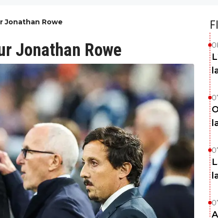
ur Jonathan Rowe
F
our Jonathan Rowe
0
L
l
0
O
l
0
L
l
0
A