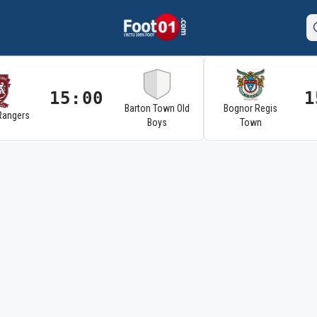
15:00
1
Barton Town Old
Bognor Regis
Rangers
Boys
Town