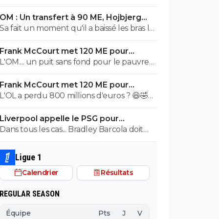
OM : Un transfert à 90 ME, Hojbjerg
s'en va
Sa fait un moment qu'il a baissé les bras la
première saison il etait top mais depuis
Frank McCourt met 120 ME pour
quelques match etait en dessus. Merci et
sauver l’OM !
L'OM.... un puit sans fond pour le pauvre
bon vent a lui pour le reste de sa carrière
Frank McCourt.
...
Frank McCourt met 120 ME pour
sauver l’OM !
L'OL a perdu 800 millions d'euros ? 😆🤣😂
Pourquoi pas un milliard tant que tu y es !
Liverpool appelle le PSG pour
^^
renoncer à Barcola
Dans tous les cas... Bradley Barcola doit
être très inquiet. Ce qui est vraiment
compréhensible lorsque l'on sait
Ligue 1
comment le PSG a traiter Kylian Mbappé
Calendrier
Résultats
lorsqu'il avait voulu quitter le PSG.
REGULAR SEASON
Équipe
Pts
J
V
N
D
BP
B