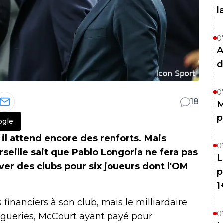
l
0
A
d
0
18
M
p
ogle
 il attend encore des renforts. Mais
0
seille sait que Pablo Longoria ne fera pas
L
ouver des clubs pour six joueurs dont l'OM
p
1
nanciers à son club, mais le milliardaire
0
ingueries, McCourt ayant payé pour