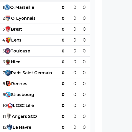
1
O
.
Marseille
0
0
0
0
0
0
2
O
.
Lyonnais
0
0
0
0
0
0
3
Brest
0
0
0
0
0
0
4
Lens
0
0
0
0
0
0
5
Toulouse
0
0
0
0
0
0
6
Nice
0
0
0
0
0
0
7
Paris
Saint
Germain
0
0
0
0
0
0
8
Rennes
0
0
0
0
0
0
9
Strasbourg
0
0
0
0
0
0
10
LOSC
Lille
0
0
0
0
0
0
11
Angers
SCO
0
0
0
0
0
0
12
Le
Havre
0
0
0
0
0
0