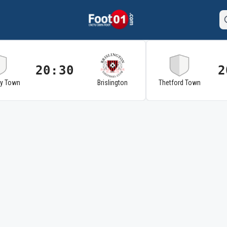
20:30
2
ry Town
Brislington
Thetford Town