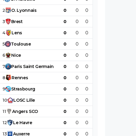
2
O
.
Lyonnais
0
0
0
0
0
0
3
Brest
0
0
0
0
0
0
4
Lens
0
0
0
0
0
0
5
Toulouse
0
0
0
0
0
0
6
Nice
0
0
0
0
0
0
7
Paris
Saint
Germain
0
0
0
0
0
0
8
Rennes
0
0
0
0
0
0
9
Strasbourg
0
0
0
0
0
0
10
LOSC
Lille
0
0
0
0
0
0
11
Angers
SCO
0
0
0
0
0
0
12
Le
Havre
0
0
0
0
0
0
13
Auxerre
0
0
0
0
0
0