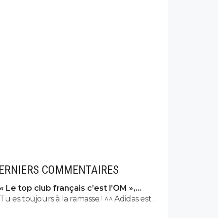
ERNIERS COMMENTAIRES
« Le top club français c’est l’OM »,
Adidas bouscule le PSG
Tu es toujours à la ramasse ! ^^ Adidas est
l'équipementier de l'OL depuis 2010. 😏