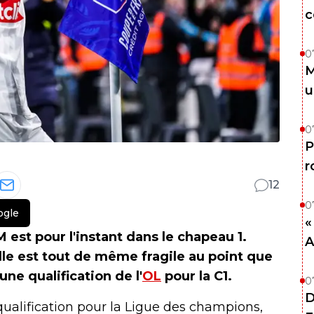
c
0
M
u
0
P
r
12
0
ogle
«
M est pour l'instant dans le chapeau 1.
A
lle est tout de même fragile au point que
ne qualification de l'
OL
pour la C1.
0
D
ualification pour la Ligue des champions,