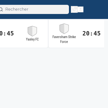
0:45
20:45
Faversham Strike
Yaxley FC
Force