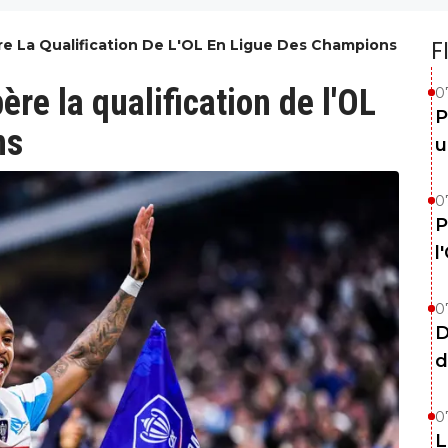
re La Qualification De L'OL En Ligue Des Champions
F
re la qualification de l'OL
0
P
ns
u
0
P
l
0
D
d
0
L