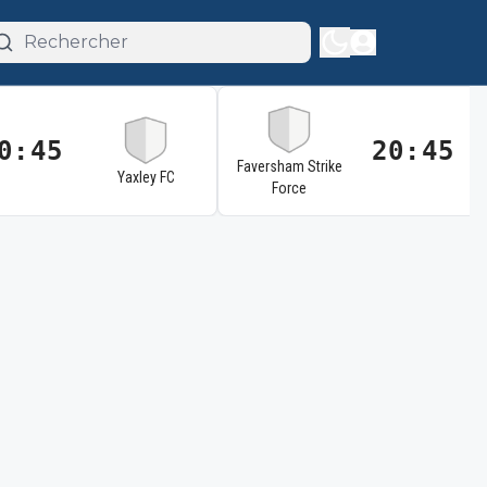
0:45
20:45
Faversham Strike
Yaxley FC
Force