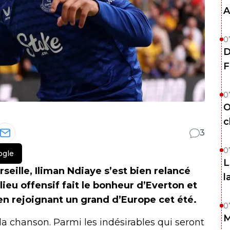
A
0
D
F
0
O
c
3
0
ogle
L
seille, Iliman Ndiaye s’est bien relancé
l
ieu offensif fait le bonheur d’Everton et
en rejoignant un grand d’Europe cet été.
0
M
la chanson. Parmi les indésirables qui seront