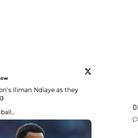
low
n's Iliman Ndiaye as they 
g

D
tball…