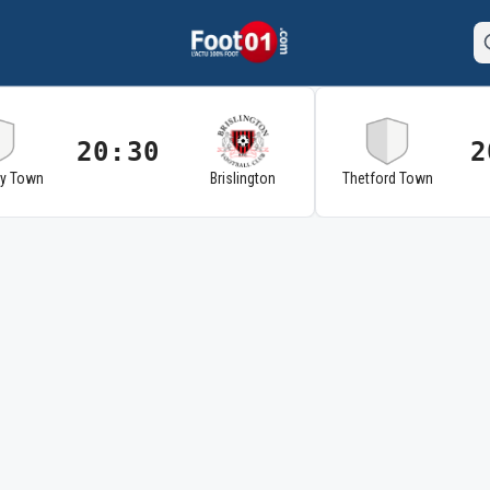
20:30
2
ry Town
Brislington
Thetford Town