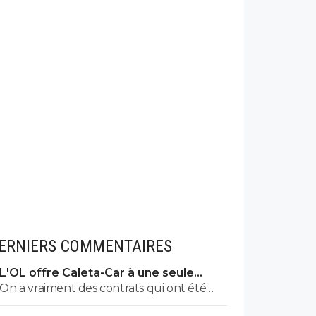
ERNIERS COMMENTAIRES
L'OL offre Caleta-Car à une seule
condition
On a vraiment des contrats qui ont été
mal géré ces dernières années. On est