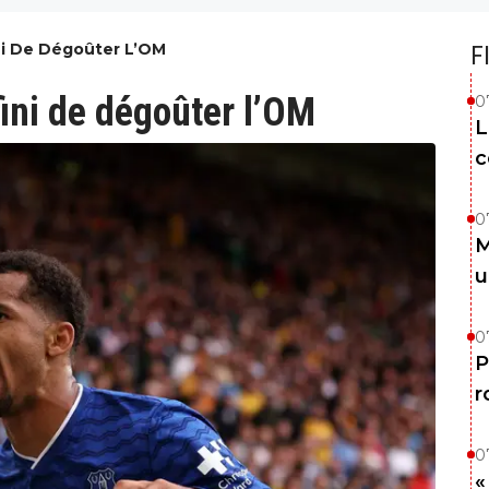
ini De Dégoûter L’OM
F
fini de dégoûter l’OM
0
L
c
0
M
u
0
P
r
0
«