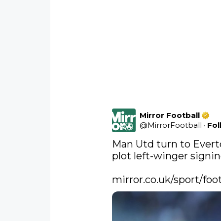
Mirror Football
@
MirrorFootball
·
Fol
Man Utd turn to Everto
plot left-winger signin
mirror.co.uk/sport/foo