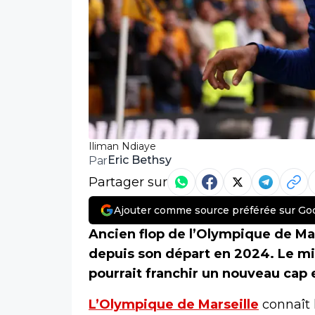
Iliman Ndiaye
Eric Bethsy
Par
Partager sur
Ajouter comme source préférée sur Go
Ancien flop de l’Olympique de Mar
depuis son départ en 2024. Le mil
pourrait franchir un nouveau cap 
L’Olympique de Marseille
connaît 