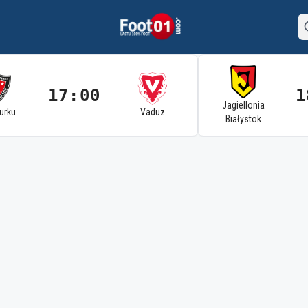
17:00
1
Jagiellonia
Turku
Vaduz
Białystok