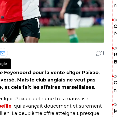
n
0
O
l
0
11
R
B
ogle
de Feyenoord pour la vente d'Igor Paixao,
0
eversé. Mais le club anglais ne veut pas
O
 et cela fait les affaires marseillaises.
n
r Igor Paixao a été une très mauvaise
0
eille
, qui avançait doucement et surement
M
silien. La deuxième offre atteignait presque