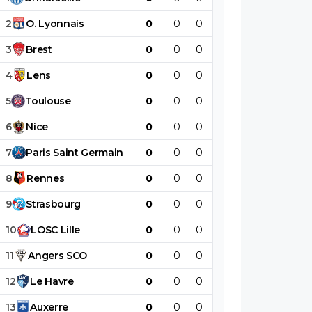
2
O
.
Lyonnais
0
0
0
0
0
0
3
Brest
0
0
0
0
0
0
4
Lens
0
0
0
0
0
0
5
Toulouse
0
0
0
0
0
0
6
Nice
0
0
0
0
0
0
7
Paris
Saint
Germain
0
0
0
0
0
0
8
Rennes
0
0
0
0
0
0
9
Strasbourg
0
0
0
0
0
0
10
LOSC
Lille
0
0
0
0
0
0
11
Angers
SCO
0
0
0
0
0
0
12
Le
Havre
0
0
0
0
0
0
13
Auxerre
0
0
0
0
0
0