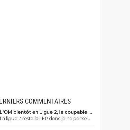
ERNIERS COMMENTAIRES
L'OM bientôt en Ligue 2, le coupable a
un nom
La ligue 2 reste la LFP donc je ne pense
pas que ce soit si terrible pour eux qu'un