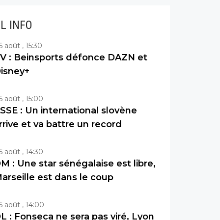
IL INFO
6 août , 15:30
V : Beinsports défonce DAZN et
isney+
6 août , 15:00
SSE : Un international slovène
rrive et va battre un record
6 août , 14:30
M : Une star sénégalaise est libre,
arseille est dans le coup
6 août , 14:00
L : Fonseca ne sera pas viré, Lyon