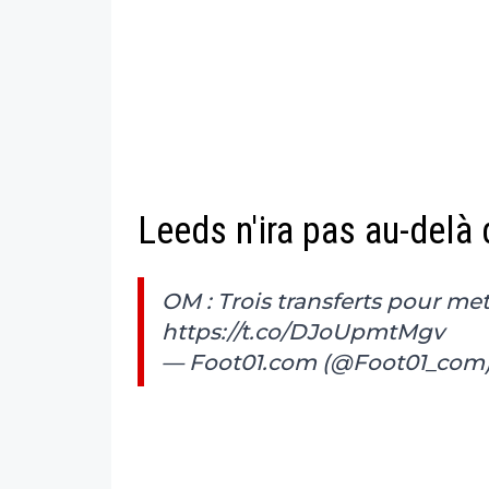
Leeds n'ira pas au-delà
OM : Trois transferts pour me
https://t.co/DJoUpmtMgv
— Foot01.com (@Foot01_com