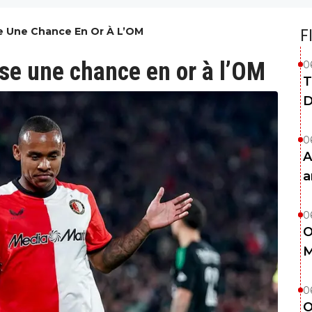
se Une Chance En Or À L’OM
F
sse une chance en or à l’OM
0
T
D
0
A
a
0
O
M
0
O