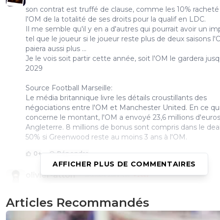
son contrat est truffé de clause, comme les 10% racheté
l'OM de la totalité de ses droits pour la qualif en LDC.
Il me semble qu'il y en a d'autres qui pourrait avoir un i
tel que le joueur si le joueur reste plus de deux saisons l
paiera aussi plus ...
Je le vois soit partir cette année, soit l'OM le gardera jus
2029
Source Football Marseille:
Le média britannique livre les détails croustillants des
négociations entre l'OM et Manchester United. En ce qu
concerne le montant, l'OM a envoyé 23,6 millions d'euro
Angleterre. 8 millions de bonus sont compris dans le dea
50% si Greenwood reste au moins 3 ans à l'OM.
0
+
Répondre
AFFICHER PLUS DE COMMENTAIRES
olivier-atton
29 octobre 2025 à 14:54
+
2449
La logique veut que Greenwood quitte l'OM l'été procha
Articles Recommandés
mais que les deux parties sortent gagnantes. Greenwoo
toujours ete dans une d'optique de rebond de sa carrièr