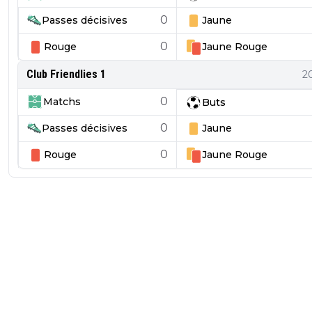
0
Passes décisives
Jaune
0
Rouge
Jaune
Rouge
Club Friendlies 1
2
0
Matchs
Buts
0
Passes décisives
Jaune
0
Rouge
Jaune
Rouge