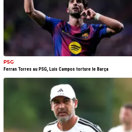
autre a eu un comportement exemplaire vis a vis de son
épouse depuis da venue à Marseille. Et perso je lui souha
d'avoir une belle carrière de foot.
Quant à son prix de vente il est inutile de la jouer au lyon
moyen en faisant des surenchères inutiles. J’ai à nouvea
confiance dans la direction de l’OM pour le vendre au mei
prix.
0
+
Répondre
PSG
Natcho
29 octobre 2025 à 14:12
+
309
Ferran Torres au PSG, Luis Campos torture le Barça
Grâce a lui le club a grandi? ah bon
0
+
Répondre
Thibault13
29 octobre 2025 à 13:21
+
345
Ça sera minimum 70M.
Ils sont à peine foutu de pouvoir donner une licence à le
joueurs, et sont incapables de sortir 45M sans hypothéqu
Sagrada Familia...