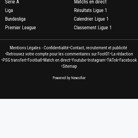
Serie A
Matchs en direct
Liga
Résultats Ligue 1
Bundesliga
Calendrier Ligue 1
Premier League
Classement Ligue 1
•
Mentions Légales - Confidentialité
Contact, recrutement et publicité
•
•
Retrouvez votre compte pour les commentaires sur Foot01
La rédaction
•
•
•
•
•
•
•
PSG transfert
Football
Match en direct
Youtube
Instagram
TikTok
Facebook
•
Sitemap
Powered by Newsifier