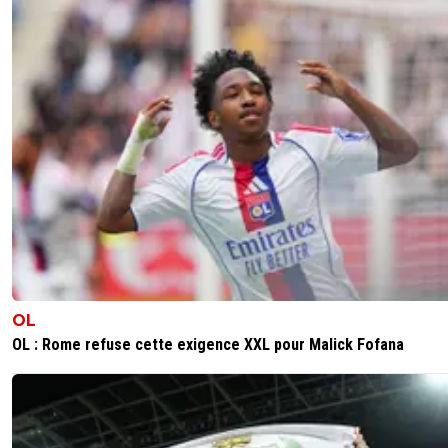
l'OM donc rien de surprenant et l'OM a lui toujours vu
l'opportunité comme sportive mais aussi financière a la
revente. Il faudra voir maintenant le prix de vente. Les an
sont no limit donc il pourrait être vendu 80m€ avec 40
pour l'OM in fine ce qui serait un bon deal
0
+
Répondre
Thibault13
29 octobre 2025 à 15:27
+
345
L'OM en de qualifiant pour la C1, a récupéré 10%
supplémentaires sur la valeur du joueur.
On a donc 60%.
Et j'ai lu une fois que chaque qualification en C1 n
donnait 10% de plus. Je ne peux pas le garantir
cependant, j'ai lu ce truc qu'une seule fois.
En revanche, les 60% j'en suis sûr.
OL
Mais pour son départ, RDZ lui dit souvent " que l'
OL : Rome refuse cette exigence XXL pour Malick Fofana
n'est pas forcément plus verte ailleurs" , ce qui est 
Pour upgrader, il doit partir dans un club qui vise la
victoire finale en C1. Ce qui limite le nb de clubs. À 
de là, c'est pas forcément évident qu'il parte à co
cet été..