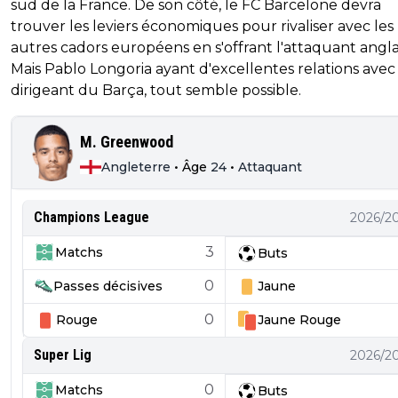
sud de la France. De son côté, le FC Barcelone devra
trouver les leviers économiques pour rivaliser avec les
autres cadors européens en s'offrant l'attaquant anglai
Mais Pablo Longoria ayant d'excellentes relations avec 
dirigeant du Barça, tout semble possible.
M. Greenwood
Angleterre
•
Âge
24
•
Attaquant
Champions League
2026/2
3
Matchs
Buts
0
Passes décisives
Jaune
0
Rouge
Jaune
Rouge
Super Lig
2026/2
0
Matchs
Buts