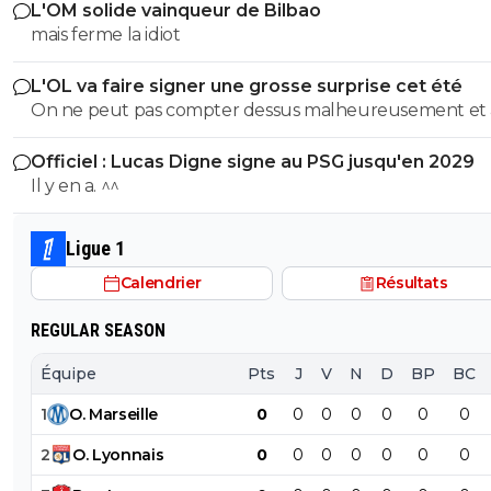
L'OM solide vainqueur de Bilbao
mais ferme la idiot
L'OL va faire signer une grosse surprise cet été
On ne peut pas compter dessus malheureusement et
son prêt ça a permis de prendre le latéral droit suisse.
Officiel : Lucas Digne signe au PSG jusqu'en 2029
Il y en a. ^^
Ligue 1
Calendrier
Résultats
REGULAR SEASON
Équipe
Pts
J
V
N
D
BP
BC
1
O
.
Marseille
0
0
0
0
0
0
0
2
O
.
Lyonnais
0
0
0
0
0
0
0