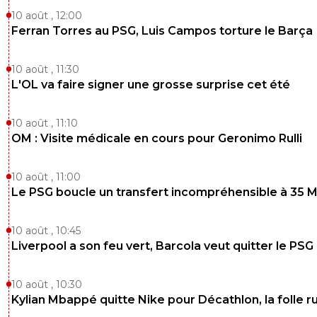
Et comme RDZ lui a dit, l'herbe n'est pas for
10 août , 12:00
plus verte ailleurs..
Ferran Torres au PSG, Luis Campos torture le Barça
0
+
Répondre
bath-singer
29 octobre 2025 à 15:52
+
368
10 août , 11:30
L'OL va faire signer une grosse surprise cet été
les bonus seront ils compris de le Pourcentage
donner à MU?
10 août , 11:10
0
+
Répondre
OM : Visite médicale en cours pour Geronimo Rulli
10 août , 11:00
Le PSG boucle un transfert incompréhensible à 35 
10 août , 10:45
Liverpool a son feu vert, Barcola veut quitter le PSG
10 août , 10:30
Kylian Mbappé quitte Nike pour Décathlon, la folle 