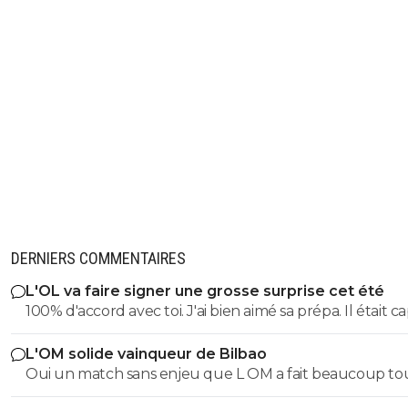
DERNIERS COMMENTAIRES
L'OL va faire signer une grosse surprise cet été
100% d'accord avec toi. J'ai bien aimé sa prépa. Il était c
de mettre de l'impact physique, de la puissance. On a besoin
L'OM solide vainqueur de Bilbao
de Morton en pointe basse pour équilibrer l'équipe. Et i
Oui un match sans enjeu que L OM a fait beaucoup to
un profil plus créatif en 8, comme Merah... ou Natey !
a 2 -1 il a fait rentrer que des jeunes