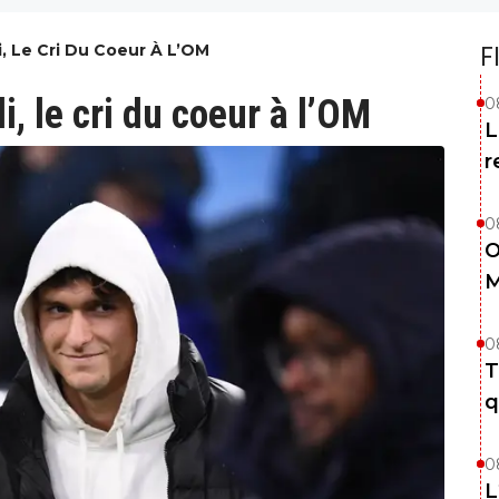
, Le Cri Du Coeur À L’OM
F
, le cri du coeur à l’OM
0
L
r
0
O
M
0
T
q
0
L