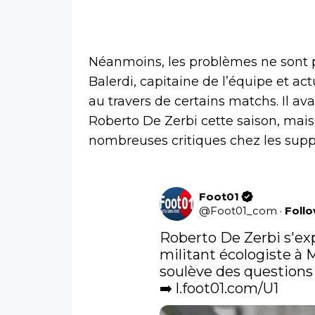
Néanmoins, les problèmes ne sont p
Balerdi, capitaine de l’équipe et ac
au travers de certains matchs. Il ava
Roberto De Zerbi cette saison, mai
nombreuses critiques chez les supp
Foot01
@
Foot01_com
·
Foll
Roberto De Zerbi s'exp
militant écologiste à 
soulève des questions s
➡️ 
l.foot01.com/U1