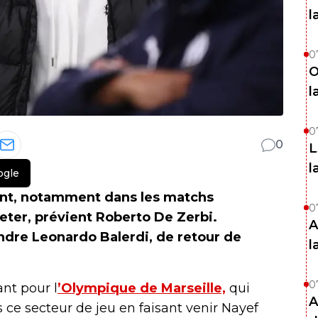
l
0
O
l
0
0
L
l
ogle
ent, notamment dans les matchs
0
jeter, prévient Roberto De Zerbi.
A
endre Leonardo Balerdi, de retour de
l
0
nt pour l
’Olympique de Marseille,
qui
A
 ce secteur de jeu en faisant venir Nayef