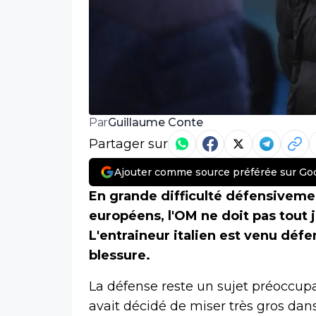
Guillaume Conte
Par
Partager sur
Ajouter comme source préférée sur Go
En grande difficulté défensivem
européens, l'OM ne doit pas tout 
L'entraineur italien est venu déf
blessure.
La défense reste un sujet préoccupa
avait décidé de miser très gros dans