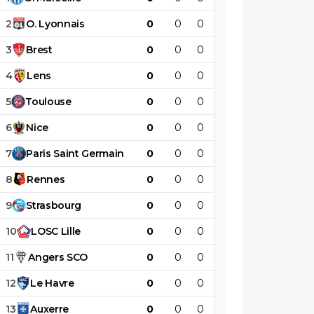
2
O
.
Lyonnais
0
0
0
0
0
0
3
Brest
0
0
0
0
0
0
4
Lens
0
0
0
0
0
0
5
Toulouse
0
0
0
0
0
0
6
Nice
0
0
0
0
0
0
7
Paris
Saint
Germain
0
0
0
0
0
0
8
Rennes
0
0
0
0
0
0
9
Strasbourg
0
0
0
0
0
0
10
LOSC
Lille
0
0
0
0
0
0
11
Angers
SCO
0
0
0
0
0
0
12
Le
Havre
0
0
0
0
0
0
13
Auxerre
0
0
0
0
0
0