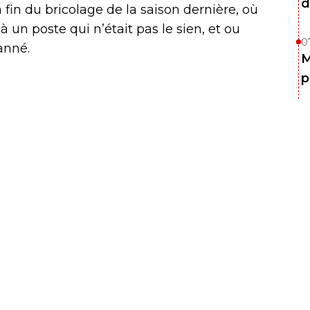
d
fin du bricolage de la saison dernière, où
 un poste qui n’était pas le sien, et ou
0
anné.
M
p