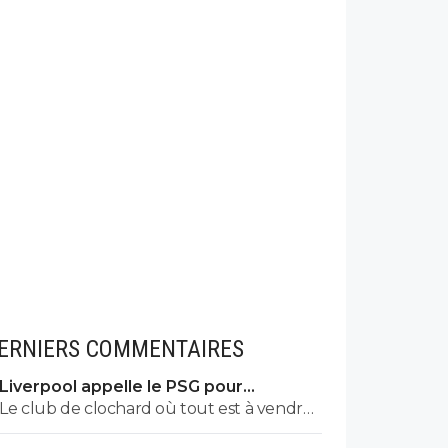
ERNIERS COMMENTAIRES
Liverpool appelle le PSG pour
renoncer à Barcola
Le club de clochard où tout est à vendre
n'a pas les moyens d'avoir un état derrière