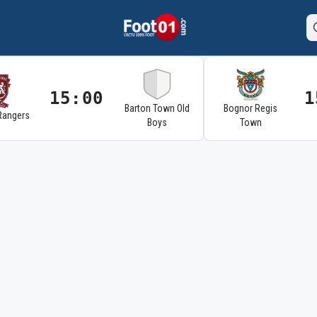
15:00
1
Barton Town Old
Bognor Regis
Rangers
Boys
Town