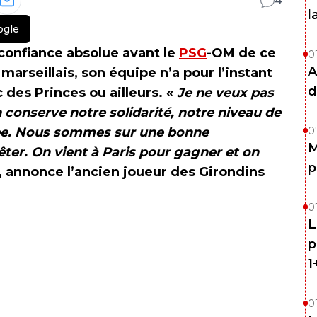
4
l
ogle
confiance absolue avant le
PSG
-OM de ce
0
A
arseillais, son équipe n’a pour l’instant
d
c des Princes ou ailleurs. «
Je ne veux pas
n conserve notre solidarité, notre niveau de
uipe. Nous sommes sur une bonne
0
M
ter. On vient à Paris pour gagner et on
p
, annonce l’ancien joueur des Girondins
0
L
p
1
0