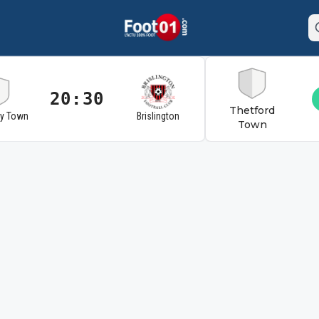
20:30
Thetford
ry Town
Brislington
Town