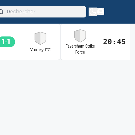
1
1
20:45
Faversham Strike
Yaxley FC
Force