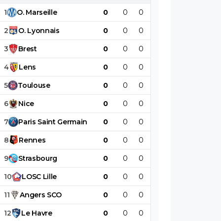
1
O
.
Marseille
0
0
0
0
0
0
2
O
.
Lyonnais
0
0
0
0
0
0
3
Brest
0
0
0
0
0
0
4
Lens
0
0
0
0
0
0
5
Toulouse
0
0
0
0
0
0
6
Nice
0
0
0
0
0
0
7
Paris
Saint
Germain
0
0
0
0
0
0
8
Rennes
0
0
0
0
0
0
9
Strasbourg
0
0
0
0
0
0
10
LOSC
Lille
0
0
0
0
0
0
11
Angers
SCO
0
0
0
0
0
0
12
Le
Havre
0
0
0
0
0
0