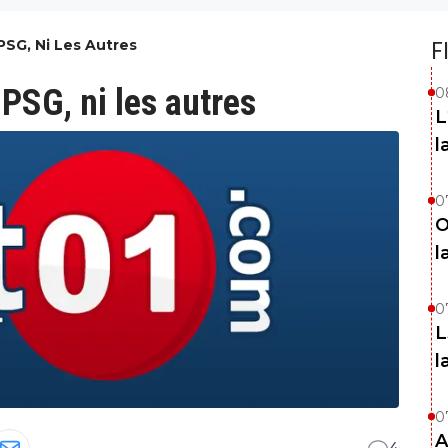
PSG, Ni Les Autres
F
 PSG, ni les autres
0
L
l
0
O
l
0
L
l
0
A