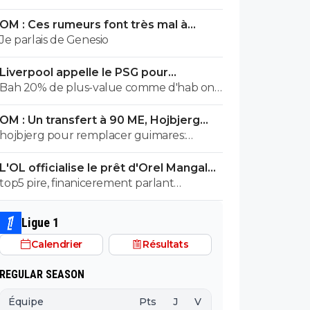
salaire annuel qui est, à 500000e près,
OM : Ces rumeurs font très mal à
égal à la masse salariale brute de l effectif
Bruno Genesio
Je parlais de Genesio
entier de malaga en liga 😂
Liverpool appelle le PSG pour
renoncer à Barcola
Bah 20% de plus-value comme d'hab on
prend
OM : Un transfert à 90 ME, Hojbjerg
s'en va
hojbjerg pour remplacer guimares:
mouillez vous la nuque avant quand
L'OL officialise le prêt d'Orel Mangala
même
à Getafe
top5 pire, finanicerement parlant
surement, sportivement parlant on a eu
des casseroles bien pire
Ligue 1
Calendrier
Résultats
REGULAR SEASON
Équipe
Pts
J
V
N
D
BP
B