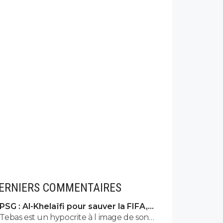
ERNIERS COMMENTAIRES
PSG : Al-Khelaïfi pour sauver la FIFA,
c'est son cauchemar
Tebas est un hypocrite à l image de son