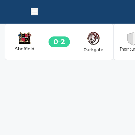
0
2
Sheffield
Thornbu
Parkgate