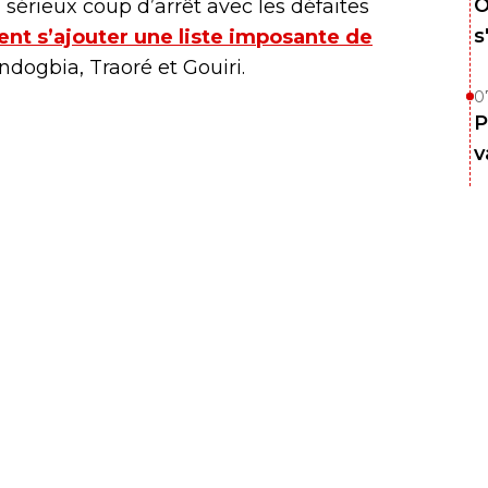
O
érieux coup d’arrêt avec les défaites
s
ient s’ajouter une liste imposante de
ndogbia, Traoré et Gouiri.
0
P
v