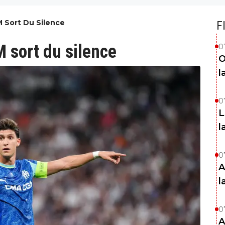
 Sort Du Silence
F
M sort du silence
0
O
l
0
L
l
0
A
l
0
A