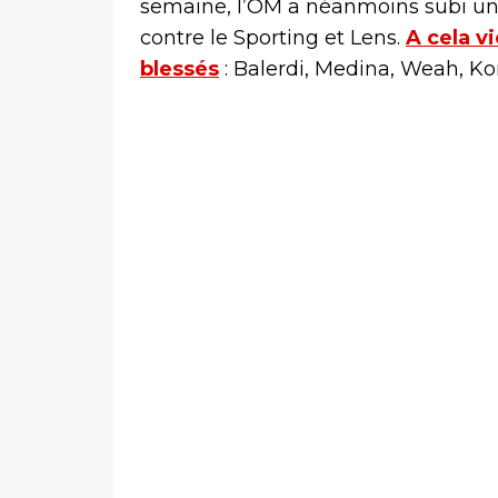
semaine, l’OM a néanmoins subi un s
contre le Sporting et Lens.
A cela v
blessés
: Balerdi, Medina, Weah, Ko