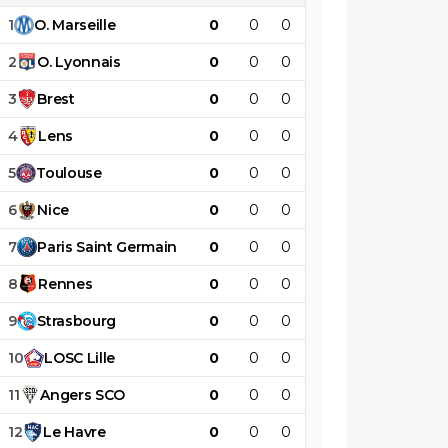
1
O
.
Marseille
0
0
0
0
0
0
2
O
.
Lyonnais
0
0
0
0
0
0
3
Brest
0
0
0
0
0
0
4
Lens
0
0
0
0
0
0
5
Toulouse
0
0
0
0
0
0
6
Nice
0
0
0
0
0
0
7
Paris
Saint
Germain
0
0
0
0
0
0
8
Rennes
0
0
0
0
0
0
9
Strasbourg
0
0
0
0
0
0
10
LOSC
Lille
0
0
0
0
0
0
11
Angers
SCO
0
0
0
0
0
0
12
Le
Havre
0
0
0
0
0
0