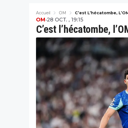
Accueil
OM
C’est L’hécatombe, L’OM
OM
•
28 OCT. , 19:15
C’est l’hécatombe, l’O