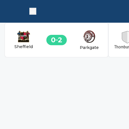
0
2
Sheffield
Thornbu
Parkgate