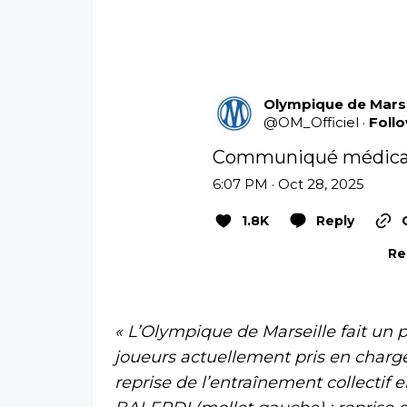
Olympique de Marse
@
OM_Officiel
·
Foll
Communiqué médical 
6:07 PM · Oct 28, 2025
1.8K
Reply
Re
« L’Olympique de Marseille fait un p
joueurs actuellement pris en charge
reprise de l’entraînement collectif