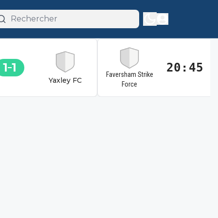
1
1
20:45
Faversham Strike
Yaxley FC
Force