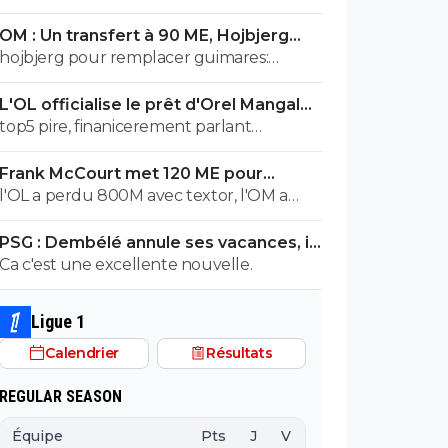
prend
OM : Un transfert à 90 ME, Hojbjerg
s'en va
hojbjerg pour remplacer guimares:
mouillez vous la nuque avant quand
L'OL officialise le prêt d'Orel Mangala
même
à Getafe
top5 pire, finanicerement parlant
surement, sportivement parlant on a eu
Frank McCourt met 120 ME pour
des casseroles bien pire
sauver l’OM !
l'OL a perdu 800M avec textor, l'OM a
gagné 700M avec Mc court , et ils sont
PSG : Dembélé annule ses vacances, il
dans la même merde financiere...
veut tout casser
Ca c'est une excellente nouvelle.
Ligue 1
Calendrier
Résultats
REGULAR SEASON
Équipe
Pts
J
V
N
D
BP
B