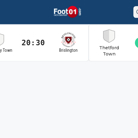
20:30
Thetford
ry Town
Brislington
Town