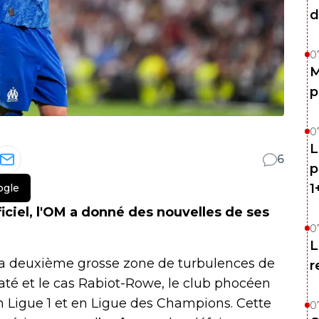
d
0
M
p
0
L
6
p
1
ogle
iel, l'OM a donné des nouvelles de ses
0
L
sa deuxième grosse zone de turbulences de
r
raté et le cas Rabiot-Rowe, le club phocéen
en Ligue 1 et en Ligue des Champions. Cette
0