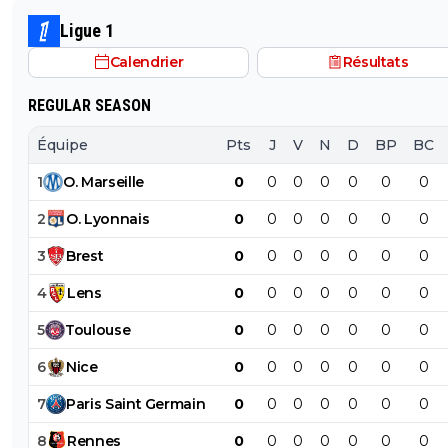
Ligue 1
Calendrier
Résultats
REGULAR SEASON
Équipe
Pts
J
V
N
D
BP
BC
1
O
.
Marseille
0
0
0
0
0
0
0
2
O
.
Lyonnais
0
0
0
0
0
0
0
3
Brest
0
0
0
0
0
0
0
4
Lens
0
0
0
0
0
0
0
5
Toulouse
0
0
0
0
0
0
0
6
Nice
0
0
0
0
0
0
0
7
Paris
Saint
Germain
0
0
0
0
0
0
0
8
Rennes
0
0
0
0
0
0
0