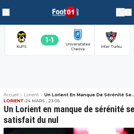
1
1
Universitatea
KuPS
Inter Turku
Craiova
Accueil
Lorient
Un Lorient En Manque De Sérénité Se
LORIENT
•
24 MARS , 23:05
Satisfait Du Nul
Un Lorient en manque de sérénité s
satisfait du nul