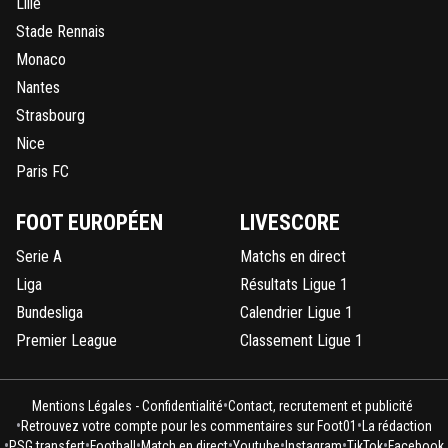
Lille
Stade Rennais
Monaco
Nantes
Strasbourg
Nice
Paris FC
FOOT EUROPÉEN
LIVESCORE
Serie A
Matchs en direct
Liga
Résultats Ligue 1
Bundesliga
Calendrier Ligue 1
Premier League
Classement Ligue 1
•
Mentions Légales - Confidentialité
Contact, recrutement et publicité
•
•
Retrouvez votre compte pour les commentaires sur Foot01
La rédaction
•
•
•
•
•
•
•
PSG transfert
Football
Match en direct
Youtube
Instagram
TikTok
Facebook