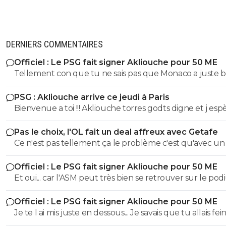
DERNIERS COMMENTAIRES
Officiel : Le PSG fait signer Akliouche pour 50 ME
Tellement con que tu ne sais pas que Monaco a juste b
d'argent
PSG : Akliouche arrive ce jeudi à Paris
Bienvenue a toi !!! Akliouche torres godts digne et j esp
doué ou autre on sera plus fort que l annee passée
Pas le choix, l'OL fait un deal affreux avec Getafe
Ce n'est pas tellement ça le problème c'est qu'avec un 
salaire personne ne va prendre le risque de signer le jo
Officiel : Le PSG fait signer Akliouche pour 50 ME
Pour espérer son transfert et encore une misère la seu
Et oui... car l'ASM peut très bien se retrouver sur le podium
solution est qu'il parte en prêt et fasse une saison plein
d'une saison à l'autre... et pourquoi pas le titre. Le PSG le sait...
qui est impossible à l'OL de plus les 1,5 millions économi
Officiel : Le PSG fait signer Akliouche pour 50 ME
comme tout le monde d'ailleurs. ^^
libère mnt de la masse salariale permettant à l'OL de
Je te l ai mis juste en dessous... Je savais que tu allais feint
recruter