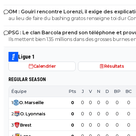
très peu !
OM : Gouiri rencontre Lorenzi, il exige des explicat
au lieu de faire du bashing gratos renseigne toi dur C
c'est le nouveau riche oralien ils vont nouer la cL etc cl
PSG : Le clan Barcola prend son téléphone et pro
progresse chaque saison
un séisme
Ils mettent bien 135 millions dans des grosses burnes e
donc pourquoi le PSG devrait pas faire pareil ?
Ligue 1
Calendrier
Résultats
REGULAR SEASON
Équipe
Pts
J
V
N
D
BP
BC
1
O
.
Marseille
0
0
0
0
0
0
0
2
O
.
Lyonnais
0
0
0
0
0
0
0
3
Brest
0
0
0
0
0
0
0