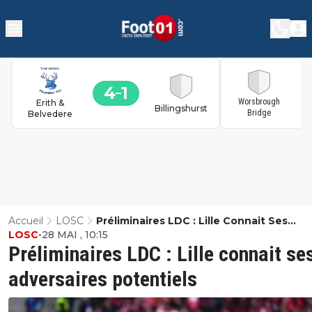
4
1
1
Worsbrough
Erith &
Billingshurst
Bridge
Belvedere
Accueil
LOSC
Préliminaires LDC : Lille Connait Ses
LOSC
•
28 MAI , 10:15
Adversaires Potentiels
Préliminaires LDC : Lille connait se
adversaires potentiels