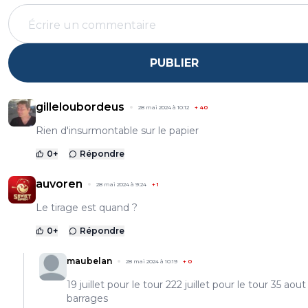
PUBLIER
gilleloubordeus
28 mai 2024 à 10:12
+
40
Rien d'insurmontable sur le papier
0
+
Répondre
auvoren
28 mai 2024 à 9:24
+
1
Le tirage est quand ?
0
+
Répondre
maubelan
28 mai 2024 à 10:19
+
0
19 juillet pour le tour 222 juillet pour le tour 35 aout
barrages