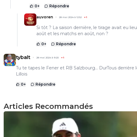
0
+
Répondre
auvoren
28 mai 2024 à 12:52
+
1
Si tôt ? La saison dernière, le tirage avait eu li
août et les matchs en août, non ?
0
+
Répondre
tybalt
28 mai 2024 à 9:20
+
1
Tu te tapes le Fener et RB Salzbourg... DurTous derrière 
Lillois
0
+
Répondre
Articles Recommandés