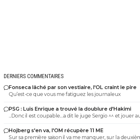
DERNIERS COMMENTAIRES
Fonseca lâché par son vestiaire, l'OL craint le pire
Qu’est-ce que vous me fatiguez les journaleux
PSG : Luis Enrique a trouvé la doublure d'Hakimi
...Donc il est coupable....a dit le juge Sergio ^^ et jouer 
n'arrange pas son cas on sait :)
Hojberg s'en va, l'OM récupère 11 ME
Sur sa première saison il va me manquer, sur la deuxiè