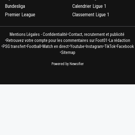
Bundesliga
Calendrier Ligue 1
Premier League
Classement Ligue 1
•
Mentions Légales - Confidentialité
Contact, recrutement et publicité
•
•
Retrouvez votre compte pour les commentaires sur Foot01
La rédaction
•
•
•
•
•
•
•
PSG transfert
Football
Match en direct
Youtube
Instagram
TikTok
Facebook
•
Sitemap
Powered by Newsifier