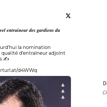
𝒆𝒍 𝒆𝒏𝒕𝒓𝒂𝒊𝒏𝒆𝒖𝒓 𝒅𝒆𝒔 𝒈𝒂𝒓𝒅𝒊𝒆𝒏𝒔 𝒅𝒖 
rd’hui la nomination 
ualité d’entraîneur adjoint 
 ✍️

rturl.at/d4WWq
D