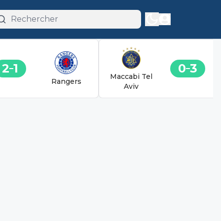
2
1
0
3
Maccabi Tel
Rangers
Aviv