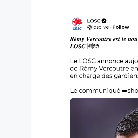
LOSC
@
losclive
·
Follow
𝑹𝒆́𝒎𝒚 𝑽𝒆𝒓𝒄𝒐𝒖𝒕𝒓𝒆 𝒆𝒔𝒕 𝒍𝒆 𝒏𝒐𝒖
𝑳𝑶𝑺𝑪 🆕🧤

Le LOSC annonce aujou
de Rémy Vercoutre en q
en charge des gardiens
Le communiqué ➡️
sho