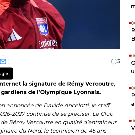
m
0
R
B
0
3
O
u
ogle
 internet la signature de Rémy Vercoutre,
0
s gardiens de l’Olympique Lyonnais.
P
a
on annoncée de Davide Ancelotti, le staff
026-2027 continue de se préciser. Le Club
0
de Rémy Vercoutre en qualité d’entraîneur
V
ginaire du Nord, le technicien de 45 ans