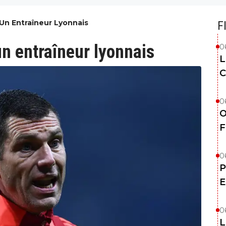
e Un Entraîneur Lyonnais
F
 un entraîneur lyonnais
0
L
C
0
O
F
0
P
E
0
L