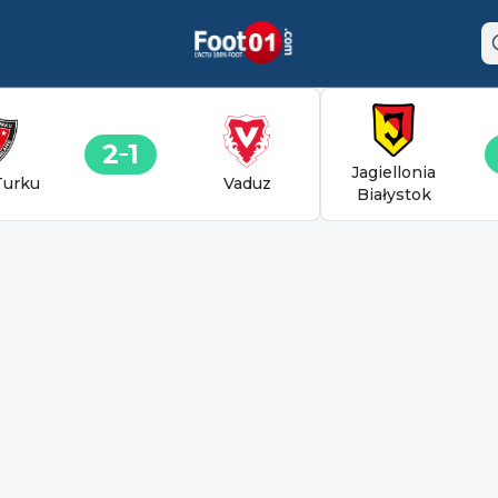
2
1
Jagiellonia
Turku
Vaduz
Białystok