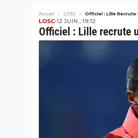
Accueil
LOSC
Officiel : Lille Recrut
LOSC
•
12 JUIN , 19:12
Officiel : Lille recrute