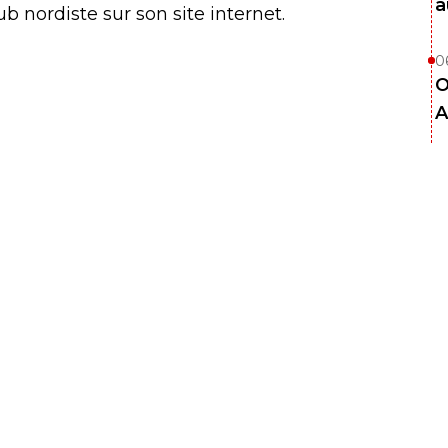
a
lub nordiste sur son site internet.
0
O
A