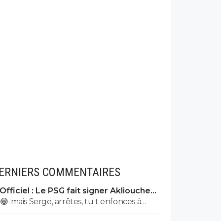
ERNIERS COMMENTAIRES
Officiel : Le PSG fait signer Akliouche
pour 50 ME
😂 mais Serge, arrêtes, tu t enfonces à
raconter n’importe quoi, tu supposes de la