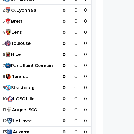
moins.
2
O
.
Lyonnais
0
0
0
0
0
0
3
Brest
0
0
0
0
0
0
4
Lens
0
0
0
0
0
0
5
Toulouse
0
0
0
0
0
0
6
Nice
0
0
0
0
0
0
7
Paris
Saint
Germain
0
0
0
0
0
0
8
Rennes
0
0
0
0
0
0
9
Strasbourg
0
0
0
0
0
0
10
LOSC
Lille
0
0
0
0
0
0
11
Angers
SCO
0
0
0
0
0
0
12
Le
Havre
0
0
0
0
0
0
13
Auxerre
0
0
0
0
0
0