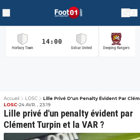
14:00
1
Horbury Town
Golcar United
Deeping Rangers
Accueil
LOSC
Lille Privé D'un Penalty Évident Par Clé
LOSC
•
24 AVR. , 23:19
Turpin Et La VAR ?
Lille privé d'un penalty évident par
Clément Turpin et la VAR ?