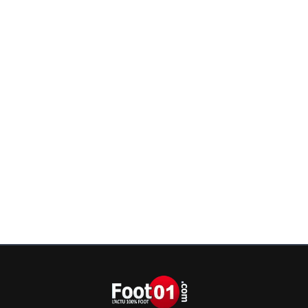
auvoren
24 avril 2024 à 22:30
+
1
Il compense pour ne pas avoir sanctionné André plus tôt
Minamino ? En tout cas, au vue des images, c'est assez
incompréhensible qu'il ne soit pas, a minima, allé voir la V
0
+
Répondre
antare
24 avril 2024 à 23:29
+
0
il ne compense rien du tout, il y avait absolument 
péno pour Minamino et sur santos le monégasqu
comment l'irréparable ... Lille a été privé d'un point.
même une agression dans la surface...
0
+
Répondre
juni-is-back
25 avril 2024 à 6:00
+
1
Ah ? Parce qu'un penalty fait forcément but ?
Première nouvelle..
0
+
Répondre