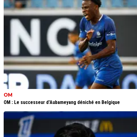
Jamais de la vie il prend le ballon.....lol
0
+
Répondre
syl2069007
25 avril 2024 à 8:19
+
280
Ca fait partie de ses actions ou tout peut se siffler. On ne
tombera jamais d'accord.
0
+
Répondre
calimheyraud
25 avril 2024 à 6:58
+
0
Fallait voir le. Penalty accordé hier à l OMelette !!! L arbitr
dejuge la Var.C est VARSEILLE BB!
OM
0
+
Répondre
OM : Le successeur d'Aubameyang déniché en Belgique
l-tal
25 avril 2024 à 9:13
+
0
Et le carton rouge? tu vas dire aussi que c'est méri
0
+
Répondre