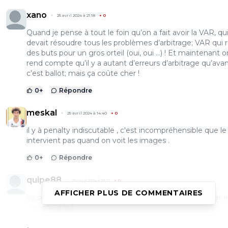
xano
25 avril 2024 à 21:18
+
0
Quand je pense à tout le foin qu’on a fait avoir la VAR, qu
devait résoudre tous les problèmes d’arbitrage; VAR qui 
des buts pour un gros orteil (oui, oui …) ! Et maintenant o
rend compte qu’il y a autant d’erreurs d’arbitrage qu’ava
c’est ballot; mais ça coûte cher !
0
+
Répondre
meskal
25 avril 2024 à 14:40
+
0
il y à penalty indiscutable , c'est incompréhensible que l
intervient pas quand on voit les images .
0
+
Répondre
quipe88
25 avril 2024 à 13:22
+
0
AFFICHER PLUS DE COMMENTAIRES
ça sert à quoi de favoriser Monaco, ils vont se ridiculiser 
comme d’hab.
0
+
Répondre