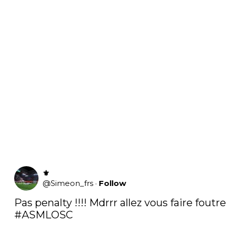
⚜️
@
Simeon_frs
·
Follow
Pas penalty !!!! M
#ASMLOSC