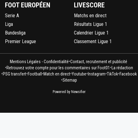
FOOT EUROPÉEN
LIVESCORE
Serie A
Matchs en direct
Liga
Résultats Ligue 1
Bundesliga
Calendrier Ligue 1
Premier League
Classement Ligue 1
•
Mentions Légales - Confidentialité
Contact, recrutement et publicité
•
•
Retrouvez votre compte pour les commentaires sur Foot01
La rédaction
•
•
•
•
•
•
•
PSG transfert
Football
Match en direct
Youtube
Instagram
TikTok
Facebook
•
Sitemap
Powered by Newsifier