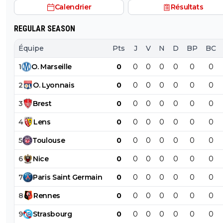
Calendrier
Résultats
Twitter/X Obama, Musk et tout un tas de prix Nobel uti
énormément les emojis... Encore des teubés c'est ça? A
REGULAR SEASON
de Raymonde va, encore une fois bâchée 😂🤣🤣
Équipe
Pts
J
V
N
D
BP
BC
1
O
.
Marseille
0
0
0
0
0
0
0
2
O
.
Lyonnais
0
0
0
0
0
0
0
3
Brest
0
0
0
0
0
0
0
4
Lens
0
0
0
0
0
0
0
5
Toulouse
0
0
0
0
0
0
0
6
Nice
0
0
0
0
0
0
0
7
Paris
Saint
Germain
0
0
0
0
0
0
0
8
Rennes
0
0
0
0
0
0
0
9
Strasbourg
0
0
0
0
0
0
0