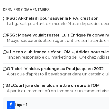
DERNIERS COMMENTAIRES
PSG : Al-Khelaïfi pour sauver la FIFA, c'est son
cauchemar
La Liga suit pourtant un modèle élitiste depuis des déc
et c'est même cela qui a permis à 2 clubs de se forger 
PSG : Mbaye voulait rester, Luis Enrique l'a convain
palmarès national et européen.
Mbaye ,ses parents et son agent ont tiré sur la corde e
croyanty que L.E ferait tout pour le garder .Ils le croyai
« Le top club français c’est l’OM », Adidas bouscule
arrivé le branleur.A l'arrivée il va degager
PSG
"ancien responsable du marketing de l’OM chez Adidas".
Quel avis neutre et impartial 🤣😂🤣
Officiel : Vinicius prolonge au Real jusqu’en 2032
Alors que d'après toi il devait signer dans un certain cl
McCourt jure de ne plus mettre un euro à l’OM
A partir du moment où on tombe sur un commentaire
Raymonde on sait qu'on tombe sur un commentaire d
teubé 😂🤣🤣 PS: ce crétin prétend qu'un commentaire avec
Ligue 1
emoji est un commentaire de teubé? C'est marrant sur