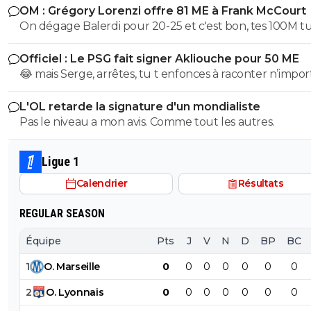
OM : Grégory Lorenzi offre 81 ME à Frank McCourt
comme base de négociation avec l’Arabie Saoudite!
On dégage Balerdi pour 20-25 et c'est bon, tes 100M tu les
as. Faut quand-même virer kondogbia avec sa charrette et
Officiel : Le PSG fait signer Akliouche pour 50 ME
ses 500K mensuels, ça ne sera pas une perte.. Du coup, on
😂 mais Serge, arrêtes, tu t enfonces à raconter n’impor
pourra garder Aguerd, Hojberg weah, Emerson, Paixao et
quoi, tu supposes de la merde, ça fait un peu plus de 2
Gouiri, ce qui fait 1 joueur expérimenté par poste. Si Lorenzi
L'OL retarde la signature d'un mondialiste
que Paris suit akliouche et c est pour ça qu il ne voulai
nous fait un recrutement malin , on pourrait faire une 
Pas le niveau a mon avis. Comme tout les autres.
Paris après Monaco. Paris le prend cet été car il était e
potable.
trop cher l été dernier, qu une place s est libérée avec 
départ de lee et qu il a le profil recherché de milieu hy
Ligue 1
avec des stats de plus de 20 passes et plus de 10 buts 
Calendrier
Résultats
matchs, sans parler de sa dernière campagne de ldc où i
plutôt très bien joué.
REGULAR SEASON
Équipe
Pts
J
V
N
D
BP
BC
1
O
.
Marseille
0
0
0
0
0
0
0
2
O
.
Lyonnais
0
0
0
0
0
0
0