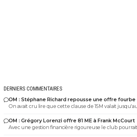
DERNIERS COMMENTAIRES
OM : Stéphane Richard repousse une offre fourbe
Aguerd
On avait cru lire que cette clause de 15M valait jusqu'au
juillet. ?
OM : Grégory Lorenzi offre 81 ME à Frank McCourt
Avec une gestion financière rigoureuse le club pourrai
envisager une capitalisation supérieure au 1,2 milliards