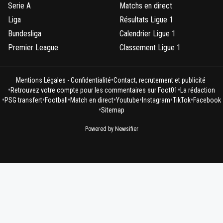
Serie A
Matchs en direct
Liga
Résultats Ligue 1
Bundesliga
Calendrier Ligue 1
Premier League
Classement Ligue 1
•
Mentions Légales - Confidentialité
Contact, recrutement et publicité
•
•
Retrouvez votre compte pour les commentaires sur Foot01
La rédaction
•
•
•
•
•
•
•
PSG transfert
Football
Match en direct
Youtube
Instagram
TikTok
Facebook
•
Sitemap
Powered by Newsifier