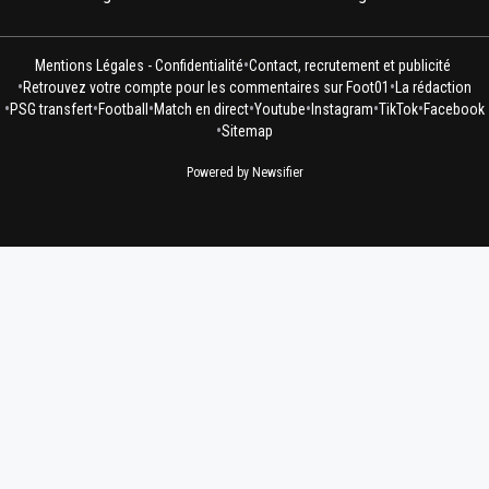
•
Mentions Légales - Confidentialité
Contact, recrutement et publicité
•
•
Retrouvez votre compte pour les commentaires sur Foot01
La rédaction
•
•
•
•
•
•
•
PSG transfert
Football
Match en direct
Youtube
Instagram
TikTok
Facebook
•
Sitemap
Powered by Newsifier