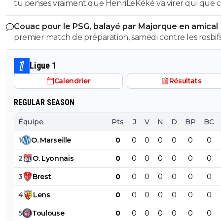
tu penses vraiment que HenriLeKéké va virer qui que ce
après un match comme ça ? 😏🇵🇹🇧🇷🇫🇷🇺🇦
Couac pour le PSG, balayé par Majorque en amical
premier match de préparation, samedi contre les rosbif
🇵🇹🇧🇷🇫🇷🇺🇦
Ligue 1
Calendrier
Résultats
REGULAR SEASON
Équipe
Pts
J
V
N
D
BP
BC
1
O
.
Marseille
0
0
0
0
0
0
0
2
O
.
Lyonnais
0
0
0
0
0
0
0
3
Brest
0
0
0
0
0
0
0
4
Lens
0
0
0
0
0
0
0
5
Toulouse
0
0
0
0
0
0
0