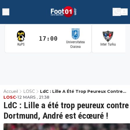
17:00
1
Universitatea
KuPS
Inter Turku
Craiova
Accueil
LOSC
LdC : Lille A Été Trop Peureux Contre
LOSC
•
12 MARS , 21:38
Dortmund, André Est Écœuré !
LdC : Lille a été trop peureux contre
Dortmund, André est écœuré !