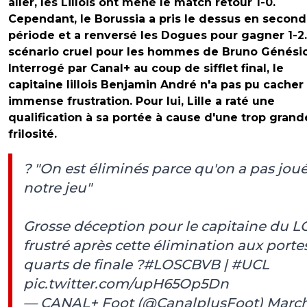
aller, les Lillois ont mené le match retour 1-0.
Cependant, le Borussia a pris le dessus en secon
période et a renversé les Dogues pour gagner 1-2
scénario cruel pour les hommes de Bruno Génésio
Interrogé par Canal+ au coup de sifflet final, le
capitaine lillois Benjamin André n'a pas pu cacher
immense frustration. Pour lui, Lille a raté une
qualification à sa portée à cause d'une trop grand
frilosité.
?️ "On est éliminés parce qu'on a pas jou
notre jeu"
Grosse déception pour le capitaine du L
frustré après cette élimination aux porte
quarts de finale ?
#LOSCBVB
|
#UCL
pic.twitter.com/upH65Op5Dn
— CANAL+ Foot (@CanalplusFoot)
March