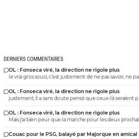
DERNIERS COMMENTAIRES
OL : Fonseca viré, la direction ne rigole plus
le vrai gros souci, c’est justement de ne pas savoir, ne pa
savoir si il se trompe, ne pas savoir s’il fait au mieux avec 
OL : Fonseca viré, la direction ne rigole plus
des biquettes… et comme cela se répète chaque saison
justement, il a sans doute pensé que ceux-là seraient p
les matchs couperets, ça devient problématique pour 
forme et pas crâmés… 😏🇵🇹🇧🇷🇫🇷🇺🇦
Club… 😏🇵🇹🇧🇷🇫🇷🇺🇦
OL : Fonseca viré, la direction ne rigole plus
Mais j'ai bien peur que la marche pour les deux procha
match, si on passe contre le Spartak, ne soit trop haute 
Couac pour le PSG, balayé par Majorque en amical