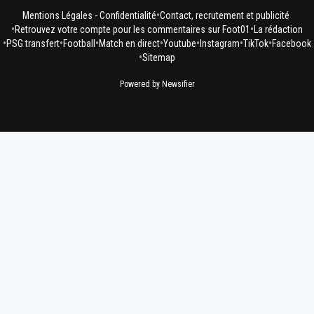
•
Mentions Légales - Confidentialité
Contact, recrutement et publicité
•
•
Retrouvez votre compte pour les commentaires sur Foot01
La rédaction
•
•
•
•
•
•
•
PSG transfert
Football
Match en direct
Youtube
Instagram
TikTok
Facebook
•
Sitemap
Powered by Newsifier