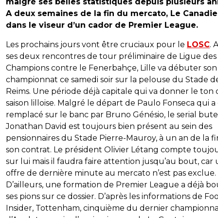
malgré ses belles statistiques depuis plusieurs a
A deux semaines de la fin du mercato, Le Canadie
dans le viseur d’un cador de Premier League.
Les prochains jours vont être cruciaux pour le
LOSC
. 
ses deux rencontres de tour préliminaire de Ligue des
Champions contre le Fenerbahçe, Lille va débuter son
championnat ce samedi soir sur la pelouse du Stade d
Reims. Une période déjà capitale qui va donner le ton 
saison lilloise. Malgré le départ de Paulo Fonseca qui a
remplacé sur le banc par Bruno Génésio, le serial but
Jonathan David est toujours bien présent au sein des
pensionnaires du Stade Pierre-Mauroy, à un an de la fi
son contrat. Le président Olivier Létang compte toujo
sur lui mais il faudra faire attention jusqu’au bout, car
offre de dernière minute au mercato n’est pas exclue.
D’ailleurs, une formation de Premier League a déjà b
ses pions sur ce dossier. D’après les informations de Fo
Insider, Tottenham, cinquième du dernier championn