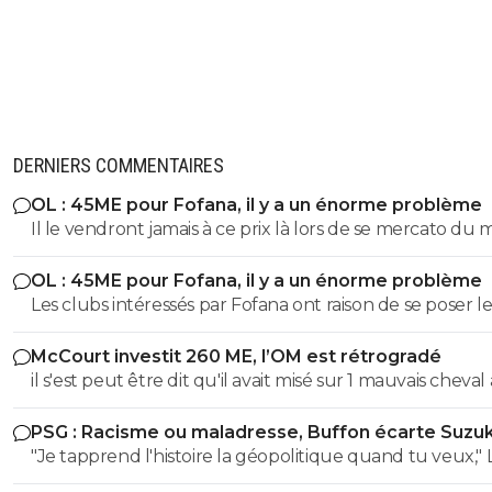
DERNIERS COMMENTAIRES
OL : 45ME pour Fofana, il y a un énorme problème
Il le vendront jamais à ce prix là lors de se mercato du 
OL : 45ME pour Fofana, il y a un énorme problème
Les clubs intéressés par Fofana ont raison de se poser le
bonnes questions à son sujet sur sa longue blessure. Il 
McCourt investit 260 ME, l’OM est rétrogradé
évident que les clubs cités ne veulent pas prendre de
il s'est peut être dit qu'il avait misé sur 1 mauvais cheval
risques et s'interrogent sur sa longue blessure avant d
u coup
mettre une telle somme dans ce joueur.
PSG : Racisme ou maladresse, Buffon écarte Suzuk
"Je tapprend l'histoire la géopolitique quand tu veux," LOL
LOL LOL tu peux meme pas apprendre à un collégien