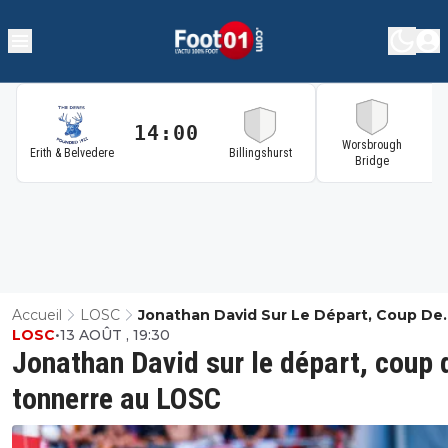
14:00
1
Worsbrough
Erith & Belvedere
Billingshurst
Bridge
Accueil
LOSC
Jonathan David Sur Le Départ, Coup De
LOSC
•
13 AOÛT , 19:30
Tonnerre Au LOSC
Jonathan David sur le départ, coup 
tonnerre au LOSC