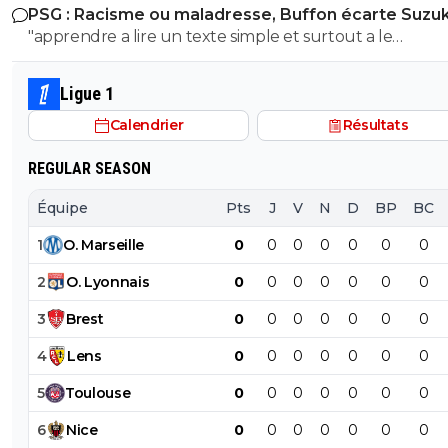
PSG : Racisme ou maladresse, Buffon écarte Suzuk
l'histoire puisque meme un élève de 3eme sait que le
"apprendre a lire un texte simple et surtout a le
nazisme c'est pas en Italie contrairement à toi l'ane du
comprendre" dixit le mec qui pensait que le nazisme c'e
! Ca se voit que t'es l'électeur moyen de LFI, un mec plus
en italie mdr On sent le petit lfiste frustré ! va picoler tes 8.6 le
bete que la moyenne et pas assez cultivé !! Tu viens de le
Ligue 1
mongolien qui voit des fachos partout tes parents t'ont f
démontrer ici abruti ! putain tes parents t'ont fini à la pis
Calendrier
Résultats
la pisse toi c'est évident
c'est pas possible....tu démontres que tu connais rien à r
l'ignorant qui manque cruellement de culture veut n
REGULAR SEASON
donner des cours mdr
Équipe
Pts
J
V
N
D
BP
BC
1
O
.
Marseille
0
0
0
0
0
0
0
2
O
.
Lyonnais
0
0
0
0
0
0
0
3
Brest
0
0
0
0
0
0
0
4
Lens
0
0
0
0
0
0
0
5
Toulouse
0
0
0
0
0
0
0
6
Nice
0
0
0
0
0
0
0