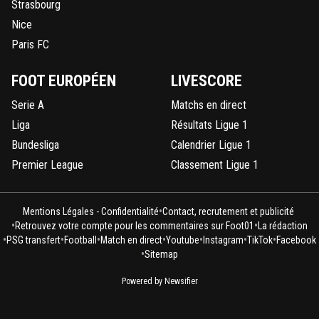
Strasbourg
Nice
Paris FC
FOOT EUROPÉEN
LIVESCORE
Serie A
Matchs en direct
Liga
Résultats Ligue 1
Bundesliga
Calendrier Ligue 1
Premier League
Classement Ligue 1
•
Mentions Légales - Confidentialité
Contact, recrutement et publicité
•
•
Retrouvez votre compte pour les commentaires sur Foot01
La rédaction
•
•
•
•
•
•
•
PSG transfert
Football
Match en direct
Youtube
Instagram
TikTok
Facebook
•
Sitemap
Powered by Newsifier