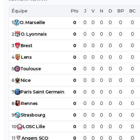
Équipe
Pts
J
V
N
D
BP
BC
1
O
.
Marseille
0
0
0
0
0
0
0
2
O
.
Lyonnais
0
0
0
0
0
0
0
3
Brest
0
0
0
0
0
0
0
4
Lens
0
0
0
0
0
0
0
5
Toulouse
0
0
0
0
0
0
0
6
Nice
0
0
0
0
0
0
0
7
Paris
Saint
Germain
0
0
0
0
0
0
0
8
Rennes
0
0
0
0
0
0
0
9
Strasbourg
0
0
0
0
0
0
0
10
LOSC
Lille
0
0
0
0
0
0
0
11
Angers
SCO
0
0
0
0
0
0
0