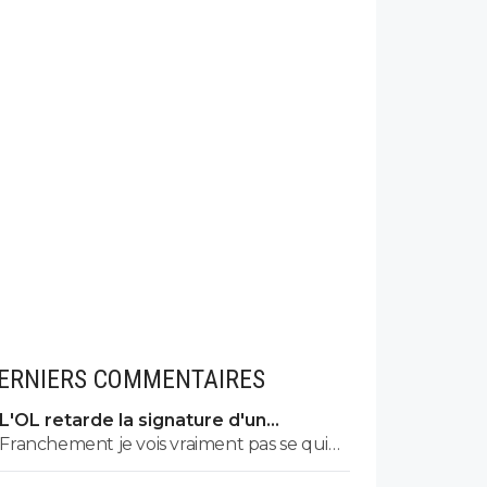
ERNIERS COMMENTAIRES
L'OL retarde la signature d'un
mondialiste
Franchement je vois vraiment pas se qui
va se passer sur la suite de notre mercato.