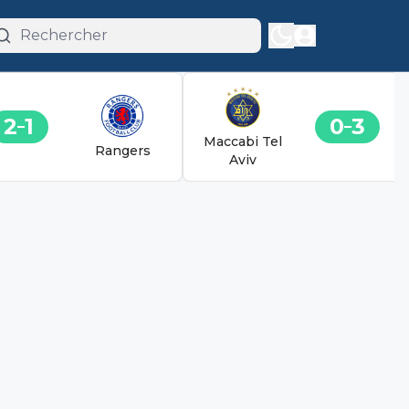
2
1
0
3
Maccabi Tel
Rangers
Aviv