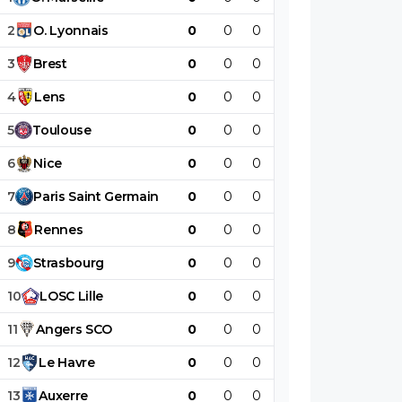
2
O
.
Lyonnais
0
0
0
0
0
0
3
Brest
0
0
0
0
0
0
4
Lens
0
0
0
0
0
0
5
Toulouse
0
0
0
0
0
0
6
Nice
0
0
0
0
0
0
7
Paris
Saint
Germain
0
0
0
0
0
0
8
Rennes
0
0
0
0
0
0
9
Strasbourg
0
0
0
0
0
0
10
LOSC
Lille
0
0
0
0
0
0
11
Angers
SCO
0
0
0
0
0
0
12
Le
Havre
0
0
0
0
0
0
13
Auxerre
0
0
0
0
0
0