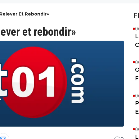
Relever Et Rebondir»
F
lever et rebondir»
0
L
C
0
O
F
0
P
E
0
L