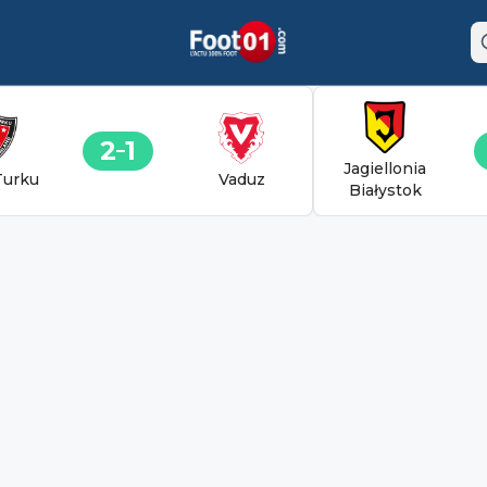
2
1
Jagiellonia
Turku
Vaduz
Białystok