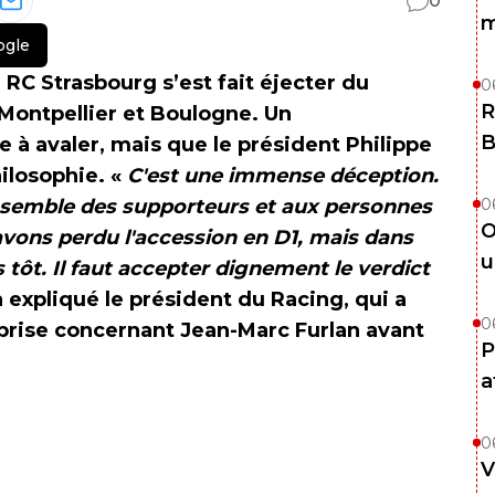
0
m
ogle
 RC Strasbourg s’est fait éjecter du
0
R
 Montpellier et Boulogne. Un
B
e à avaler, mais que le président Philippe
ilosophie. «
C'est une immense déception.
nsemble des supporteurs et aux personnes
0
O
 avons perdu l'accession en D1, mais dans
u
 tôt. Il faut accepter dignement le verdict
a expliqué le président du Racing, qui a
0
t prise concernant Jean-Marc Furlan avant
P
a
0
V