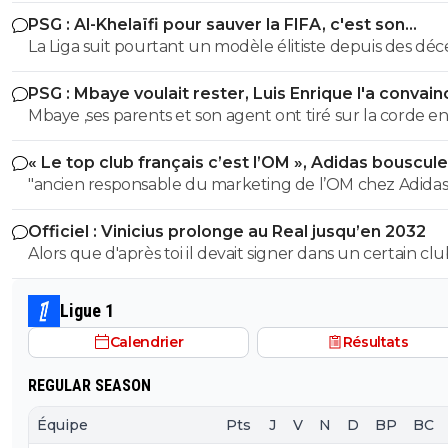
peu, a ce moment Joao Neves avait rien prouvé non pl
PSG : Al-Khelaïfi pour sauver la FIFA, c'est son
maintenant on dit merci alors qu'on la acheté 60M€ (le
cauchemar
La Liga suit pourtant un modèle élitiste depuis des déc
meme prix) donc a un moment faut arreter, on pause l
et c'est même cela qui a permis à 2 clubs de se forger 
et on avance, tant que c'est pas 80 ou 90 (soit le doubl
PSG : Mbaye voulait rester, Luis Enrique l'a convain
palmarès national et européen.
l'offre initial a 45)
Mbaye ,ses parents et son agent ont tiré sur la corde e
croyanty que L.E ferait tout pour le garder .Ils le croyai
« Le top club français c’est l’OM », Adidas bouscule
arrivé le branleur.A l'arrivée il va degager
PSG
"ancien responsable du marketing de l’OM chez Adidas".
Quel avis neutre et impartial 🤣😂🤣
Officiel : Vinicius prolonge au Real jusqu’en 2032
Alors que d'après toi il devait signer dans un certain cl
Ligue 1
Calendrier
Résultats
REGULAR SEASON
Équipe
Pts
J
V
N
D
BP
BC