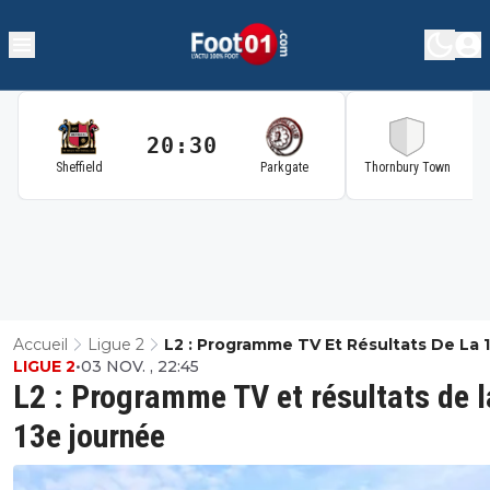
20:30
2
Sheffield
Parkgate
Thornbury Town
Accueil
Ligue 2
L2 : Programme TV Et Résultats De La 
LIGUE 2
•
03 NOV. , 22:45
Journée
L2 : Programme TV et résultats de l
13e journée