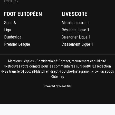
Paris FC
FOOT EUROPÉEN
LIVESCORE
Serie A
Matchs en direct
Liga
Résultats Ligue 1
Bundesliga
Calendrier Ligue 1
Premier League
Classement Ligue 1
•
Mentions Légales - Confidentialité
Contact, recrutement et publicité
•
•
Retrouvez votre compte pour les commentaires sur Foot01
La rédaction
•
•
•
•
•
•
•
PSG transfert
Football
Match en direct
Youtube
Instagram
TikTok
Facebook
•
Sitemap
Powered by Newsifier