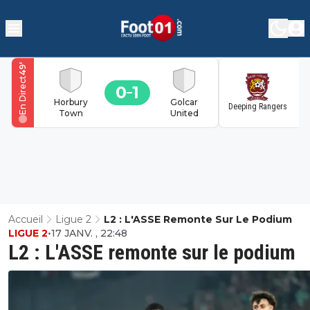
'
49
En Direct
0
1
1
Horbury
Golcar
Deeping Rangers
Town
United
Accueil
Ligue 2
L2 : L'ASSE Remonte Sur Le Podium
LIGUE 2
•
17 JANV. , 22:48
L2 : L'ASSE remonte sur le podium