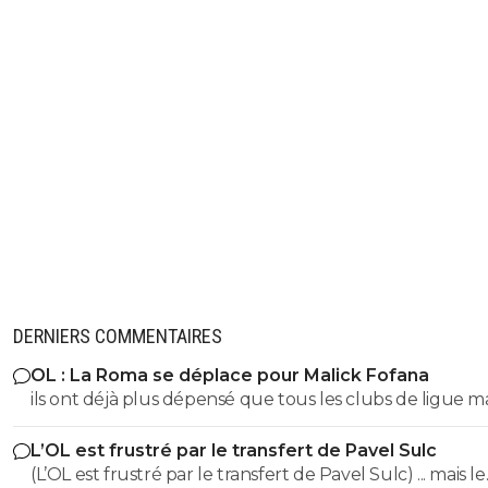
DERNIERS COMMENTAIRES
OL : La Roma se déplace pour Malick Fofana
ils ont déjà plus dépensé que tous les clubs de ligue 
réunis hors quatar.. ils veulent juste profitez au maxi
L’OL est frustré par le transfert de Pavel Sulc
des clubs qui sont beaucoup plus mal lotis qu'eux c'est 
(L’OL est frustré par le transfert de Pavel Sulc) ... mais le
du plus fort tout simplement..