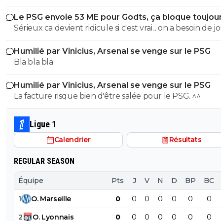
public aussi commence a être frustré ... la vente de ces
Le PSG envoie 53 ME pour Godts, ça bloque toujou
"excellents" joueurs dont fait partie Pavel Sulc ... pour
Sérieux ca devient ridicule si c'est vrai... on a besoin de 
récupérer quoi ? qui? À un moment donné il faudra bi
pour la supercoupe ! sérieux a 5 ou 7M€ pres, go !!
arriver a construire dans le long terme... et avec , seul
Humilié par Vinicius, Arsenal se venge sur le PSG
avec , une équipe régulière ça finira par payer, mais là pour
Bla bla bla
l'instant, ???
Humilié par Vinicius, Arsenal se venge sur le PSG
La facture risque bien d'être salée pour le PSG. ^^
Ligue 1
Calendrier
Résultats
REGULAR SEASON
Équipe
Pts
J
V
N
D
BP
BC
1
O
.
Marseille
0
0
0
0
0
0
0
2
O
.
Lyonnais
0
0
0
0
0
0
0