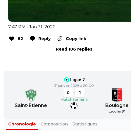
7:47 PM · Jan 31, 2026
62
Reply
Copy link
Read 106 replies
Ligue 2
31 janvier 2026 à 20:00
0
1
Match terminé
Saint-Étienne
Boulogne
Lecolier
8
'
Chronologie
Composition
Statistiques