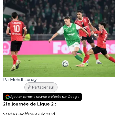
Mehdi Lunay
Par
Partager sur
Ajouter comme source préférée sur Google
21e journée de Ligue 2 :
Stade Geoffroy-Guichard