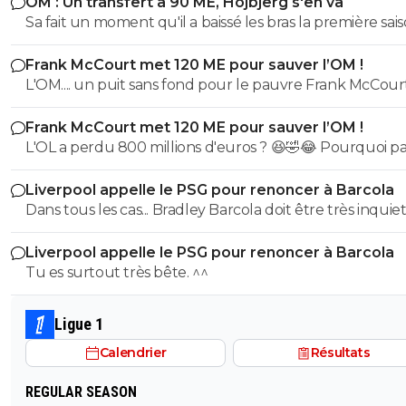
OM : Un transfert à 90 ME, Hojbjerg s'en va
Sa fait un moment qu'il a baissé les bras la première saiso
etait top mais depuis quelques match etait en dessus. 
Frank McCourt met 120 ME pour sauver l’OM !
et bon vent a lui pour le reste de sa carrière ...
L'OM.... un puit sans fond pour le pauvre Frank McCourt
Frank McCourt met 120 ME pour sauver l’OM !
L'OL a perdu 800 millions d'euros ? 😆🤣😂 Pourquoi pas un
milliard tant que tu y es ! ^^
Liverpool appelle le PSG pour renoncer à Barcola
Dans tous les cas... Bradley Barcola doit être très inquiet. C
qui est vraiment compréhensible lorsque l'on sait co
Liverpool appelle le PSG pour renoncer à Barcola
le PSG a traiter Kylian Mbappé lorsqu'il avait voulu quit
Tu es surtout très bête. ^^
PSG.
Ligue 1
Calendrier
Résultats
REGULAR SEASON