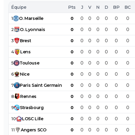
Équipe
Pts
J
V
N
D
BP
BC
1
O
.
Marseille
0
0
0
0
0
0
0
2
O
.
Lyonnais
0
0
0
0
0
0
0
3
Brest
0
0
0
0
0
0
0
4
Lens
0
0
0
0
0
0
0
5
Toulouse
0
0
0
0
0
0
0
6
Nice
0
0
0
0
0
0
0
7
Paris
Saint
Germain
0
0
0
0
0
0
0
8
Rennes
0
0
0
0
0
0
0
9
Strasbourg
0
0
0
0
0
0
0
10
LOSC
Lille
0
0
0
0
0
0
0
11
Angers
SCO
0
0
0
0
0
0
0