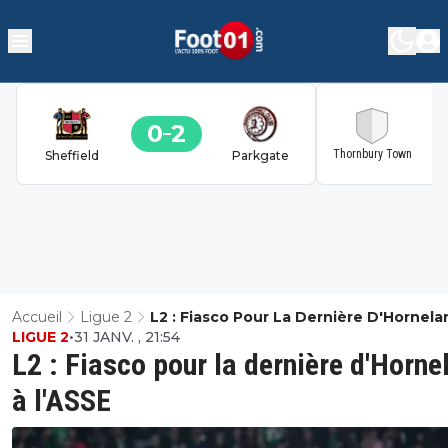
0
2
2
Thornbury Town
Sheffield
Parkgate
Accueil
Ligue 2
L2 : Fiasco Pour La Dernière D'Hornela
LIGUE 2
•
31 JANV. , 21:54
L'ASSE
L2 : Fiasco pour la dernière d'Horne
à l'ASSE