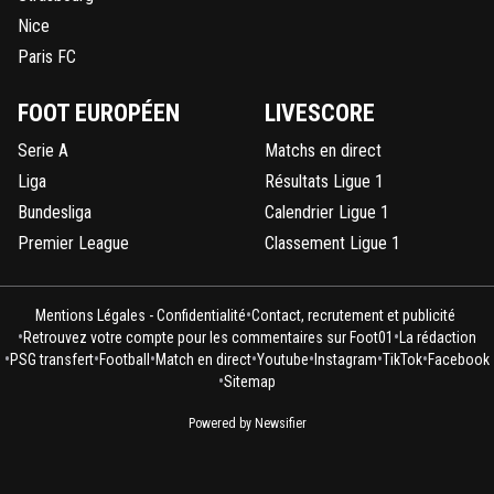
Nice
Paris FC
FOOT EUROPÉEN
LIVESCORE
Serie A
Matchs en direct
Liga
Résultats Ligue 1
Bundesliga
Calendrier Ligue 1
Premier League
Classement Ligue 1
•
Mentions Légales - Confidentialité
Contact, recrutement et publicité
•
•
Retrouvez votre compte pour les commentaires sur Foot01
La rédaction
•
•
•
•
•
•
•
PSG transfert
Football
Match en direct
Youtube
Instagram
TikTok
Facebook
•
Sitemap
Powered by Newsifier