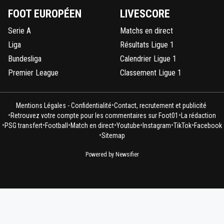
FOOT EUROPÉEN
LIVESCORE
Serie A
Matchs en direct
Liga
Résultats Ligue 1
Bundesliga
Calendrier Ligue 1
Premier League
Classement Ligue 1
•
Mentions Légales - Confidentialité
Contact, recrutement et publicité
•
•
Retrouvez votre compte pour les commentaires sur Foot01
La rédaction
•
•
•
•
•
•
•
PSG transfert
Football
Match en direct
Youtube
Instagram
TikTok
Facebook
•
Sitemap
Powered by Newsifier