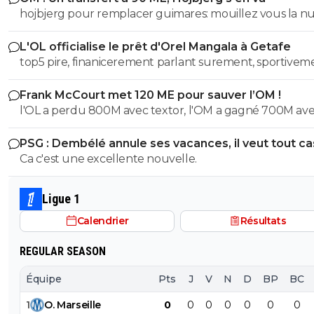
hojbjerg pour remplacer guimares: mouillez vous la 
avant quand même
L'OL officialise le prêt d'Orel Mangala à Getafe
top5 pire, finanicerement parlant surement, sportivem
parlant on a eu des casseroles bien pire
Frank McCourt met 120 ME pour sauver l’OM !
l'OL a perdu 800M avec textor, l'OM a gagné 700M av
court , et ils sont dans la même merde financiere...
PSG : Dembélé annule ses vacances, il veut tout c
Ca c'est une excellente nouvelle.
Ligue 1
Calendrier
Résultats
REGULAR SEASON
Équipe
Pts
J
V
N
D
BP
BC
1
O
.
Marseille
0
0
0
0
0
0
0