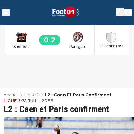
0
2
2
Thornbury Town
Sheffield
Parkgate
Accueil
Ligue 2
L2 : Caen Et Paris Confirment
LIGUE 2
•
31 JUIL. , 20:56
L2 : Caen et Paris confirment