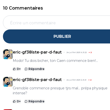
10 Commentaires
PUBLIER
eric-gf38iste-par-d-faut
24 juillet 2021 à 21:22
+
2
Modo! Tu dois bicher, ton Caen commence bien!...
0
+
Répondre
eric-gf38iste-par-d-faut
24 juillet 2021 à 21:21
+
2
Grenoble commence presque tjrs mal... prépa physique
intense?
0
+
Répondre