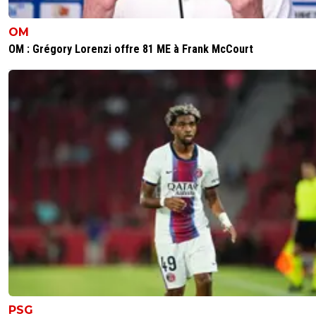
cylon
24 juillet 2021 à 18:19
+
0
OM
gratuit :)
OM : Grégory Lorenzi offre 81 ME à Frank McCourt
0
+
Répondre
PSG