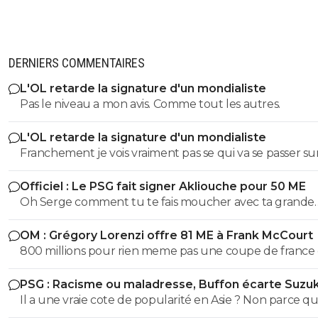
DERNIERS COMMENTAIRES
L'OL retarde la signature d'un mondialiste
Pas le niveau a mon avis. Comme tout les autres.
L'OL retarde la signature d'un mondialiste
Franchement je vois vraiment pas se qui va se passer sur
suite de notre mercato. Autant je suis totalement dec
Officiel : Le PSG fait signer Akliouche pour 50 ME
certaines recrues (oui déja), autant faudrait presque de
Oh Serge comment tu te fais moucher avec ta grande
recruter encore sur les memes postes tellement c'est
bouche qui te sert d’anus 😂😂😂
mauvais. Quelle idée de prendre un nonchalant et un
OM : Grégory Lorenzi offre 81 ME à Frank McCourt
en total manque de confiance comme Duranville. Toliss
800 millions pour rien meme pas une coupe de france
Morton sont en PLS, autant j'aimerai tout changer et qu'i
coupe a guignol c3 ....PSG 1 milliard et demi 2 c1 14 titres ..
une ame dans cette équipe..... Autant on galere pour trouver
PSG : Racisme ou maladresse, Buffon écarte Suzuk
2 milliard et demi 1c1 .....
des acheteurs pour nos joueurs les plus mauvais (AMN,
Il a une vraie cote de popularité en Asie ? Non parce qu
Tessman, etc...) On ne fait que prolonger notre fin de saison
Japon je crois que c'est légèrement raciste non ? (désolé