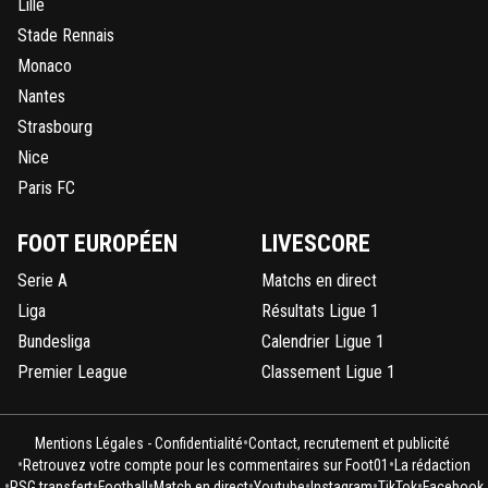
Lille
Stade Rennais
Monaco
Nantes
Strasbourg
Nice
Paris FC
FOOT EUROPÉEN
LIVESCORE
Serie A
Matchs en direct
Liga
Résultats Ligue 1
Bundesliga
Calendrier Ligue 1
Premier League
Classement Ligue 1
•
Mentions Légales - Confidentialité
Contact, recrutement et publicité
•
•
Retrouvez votre compte pour les commentaires sur Foot01
La rédaction
•
•
•
•
•
•
•
PSG transfert
Football
Match en direct
Youtube
Instagram
TikTok
Facebook