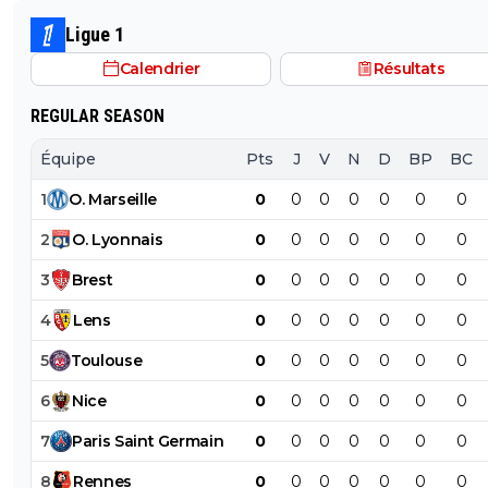
derniere. Ni plus ni moins.
me trompe)
Ligue 1
Calendrier
Résultats
REGULAR SEASON
Équipe
Pts
J
V
N
D
BP
BC
1
O
.
Marseille
0
0
0
0
0
0
0
2
O
.
Lyonnais
0
0
0
0
0
0
0
3
Brest
0
0
0
0
0
0
0
4
Lens
0
0
0
0
0
0
0
5
Toulouse
0
0
0
0
0
0
0
6
Nice
0
0
0
0
0
0
0
7
Paris
Saint
Germain
0
0
0
0
0
0
0
8
Rennes
0
0
0
0
0
0
0