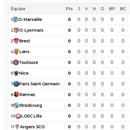
Équipe
Pts
J
V
N
D
BP
BC
1
O
.
Marseille
0
0
0
0
0
0
0
2
O
.
Lyonnais
0
0
0
0
0
0
0
3
Brest
0
0
0
0
0
0
0
4
Lens
0
0
0
0
0
0
0
5
Toulouse
0
0
0
0
0
0
0
6
Nice
0
0
0
0
0
0
0
7
Paris
Saint
Germain
0
0
0
0
0
0
0
8
Rennes
0
0
0
0
0
0
0
9
Strasbourg
0
0
0
0
0
0
0
10
LOSC
Lille
0
0
0
0
0
0
0
11
Angers
SCO
0
0
0
0
0
0
0