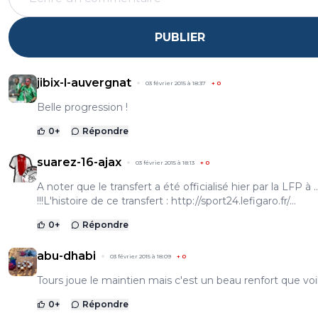
PUBLIER
jibix-l-auvergnat
03 février 2015 à 18:37
+
0
Belle progression !
0
+
Répondre
suarez-16-ajax
03 février 2015 à 18:13
+
0
A noter que le transfert a été officialisé hier par la LFP à .
!!!L'histoire de ce transfert :
http://sport24.lefigaro.fr/...
0
+
Répondre
abu-dhabi
03 février 2015 à 18:09
+
0
Tours joue le maintien mais c'est un beau renfort que voil
0
+
Répondre