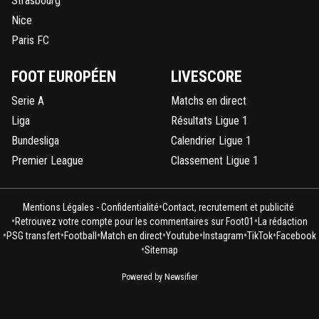
Strasbourg
Nice
Paris FC
FOOT EUROPÉEN
LIVESCORE
Serie A
Matchs en direct
Liga
Résultats Ligue 1
Bundesliga
Calendrier Ligue 1
Premier League
Classement Ligue 1
•
Mentions Légales - Confidentialité
Contact, recrutement et publicité
•
•
Retrouvez votre compte pour les commentaires sur Foot01
La rédaction
•
•
•
•
•
•
•
PSG transfert
Football
Match en direct
Youtube
Instagram
TikTok
Facebook
•
Sitemap
Powered by Newsifier