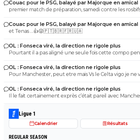
Couac pour le PSG, balayé par Majorque en amical
premier match de préparation, samedi contre les rosbif
🇵🇹🇧🇷🇫🇷🇺🇦
Couac pour le PSG, balayé par Majorque en amical
et Tenas …👍😜🇵🇹🇧🇷🇫🇷🇺🇦
OL : Fonseca viré, la direction ne rigole plus
Pourtant il a pas aligné une seule fois cette compo pe
les matchs amicaux
OL : Fonseca viré, la direction ne rigole plus
Pour Manchester, peut etre mais Vs le Celta vigo je ne v
pas ou... On a plénitude de blesser en attaque... Puis, il ne
OL : Fonseca viré, la direction ne rigole plus
savait pas que Niakhaté allait se faire expulsé à la 10e a
Il le fait certainement exprès c’était pareil avec Manche
retour..
avec Paul akuaku titulaire allée retour alors qu’il n'a pa
jouer de la saison. Chaque fois que lyon a un match
Ligue 1
important le gars sabote le match pareille l'année dern
Calendrier
Résultats
avec Toulouse, Lens et le celta vigo
REGULAR SEASON