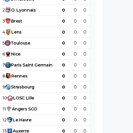
2
O
.
Lyonnais
0
0
0
0
0
0
3
Brest
0
0
0
0
0
0
4
Lens
0
0
0
0
0
0
5
Toulouse
0
0
0
0
0
0
6
Nice
0
0
0
0
0
0
7
Paris
Saint
Germain
0
0
0
0
0
0
8
Rennes
0
0
0
0
0
0
9
Strasbourg
0
0
0
0
0
0
10
LOSC
Lille
0
0
0
0
0
0
11
Angers
SCO
0
0
0
0
0
0
12
Le
Havre
0
0
0
0
0
0
13
Auxerre
0
0
0
0
0
0