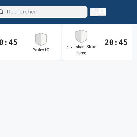
0:45
20:45
Faversham Strike
Yaxley FC
Force