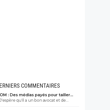
ERNIERS COMMENTAIRES
OM : Des médias payés pour tailler
l’OL, McCourt accusé
J'espère qu'il a un bon avocat et de
bonnes preuves parce qu'il va vite