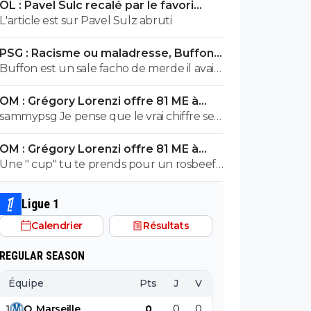
OL : Pavel Sulc recalé par le favori
exploser en vol avec ses différentes
numéro 1 du mercato
L'article est sur Pavel Sulz abruti
révélations
PSG : Racisme ou maladresse, Buffon
écarte Suzuki
Buffon est un sale facho de merde il avait
le numéro 88 cetait pas un hasard...
OM : Grégory Lorenzi offre 81 ME à
Frank McCourt
sammypsg Je pense que le vrai chiffre se
situe entre 620 et 700 M
OM : Grégory Lorenzi offre 81 ME à
Frank McCourt
Une " cup" tu te prends pour un rosbeef
? Lol
Ligue 1
Calendrier
Résultats
REGULAR SEASON
Équipe
Pts
J
V
N
D
BP
B
1
O
.
Marseille
0
0
0
0
0
0