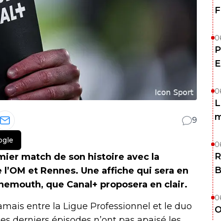
F
0
P
E
0
L
m
9
ogle
0
R
emier match de son histoire avec la
B
 l’OM et Rennes. Une affiche qui sera en
emouth, que Canal+ proposera en clair.
0
jamais entre la Ligue Professionnel et le duo
O
s derniers épisodes n’ont pas apaisé les