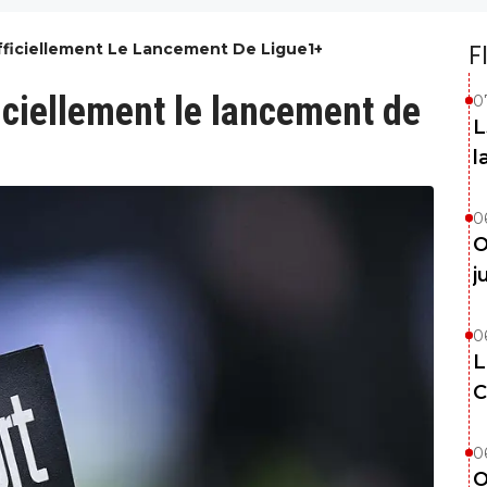
Officiellement Le Lancement De Ligue1+
F
ficiellement le lancement de
0
L
l
0
O
j
0
L
C
0
O