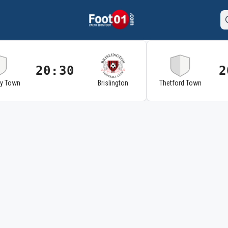
20:30
2
ry Town
Brislington
Thetford Town