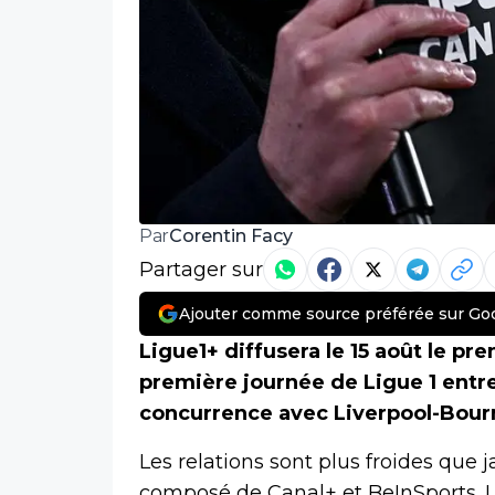
Corentin Facy
Par
Partager sur
Ajouter comme source préférée sur Go
Ligue1+ diffusera le 15 août le pr
première journée de Ligue 1 entre
concurrence avec Liverpool-Bourn
Les relations sont plus froides que 
composé de Canal+ et BeInSports. Le