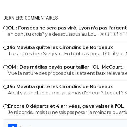
DERNIERS COMMENTAIRES
OL : Fonseca ne sera pas viré, Lyon n'a pas l'argen
le faire
ah bon , tu crois? y a des soussous au LoL… 🤪🇵🇹🇧🇷🇫
Rio Mavuba quitte les Girondins de Bordeaux
Tu sais tres bien Sergi va.... En tout cas, pour TOI , il y a
SEUL CLUB qui est parfait... Et qui QUOI QU IL ARRIVE 
OM : Des médias payés pour tailler l’OL, McCourt
sera JMAIS critiqué par toi..... Tu te rends compte que tu
accusé
Vue la nature des propos qui s'ils étaient faux releverai
seul a defendre mordicus le mec qui a faillit couler ton
la diffamation, je penses que c'est bien documenté et vé
mon pauvre vieux fou... tu t'en rends compte au moins
Rio Mavuba quitte les Girondins de Bordeaux
Ah... il y a un club qui ne fait jamais d'erreur ? Lequel ? 
Encore 8 départs et 4 arrivées, ça va valser à l'OL
Je réponds... mais tu ne sais pas poser la moindre questi