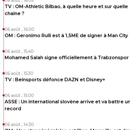
06 août , 16:05
TV : OM-Athletic Bilbao, à quelle heure et sur quelle
chaîne ?
06 août , 16:00
OM : Geronimo Rulli est à 1,5ME de signer à Man City
06 août , 15:40
Mohamed Salah signe officiellement à Trabzonspor
06 août , 15:30
TV : Beinsports défonce DAZN et Disney+
06 août , 15:00
ASSE : Un international slovène arrive et va battre u
record
06 août , 14:30