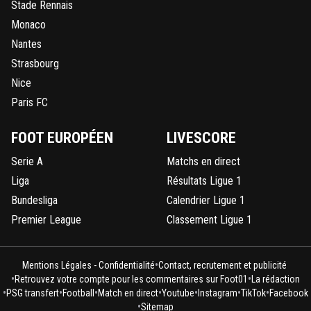
Stade Rennais
Monaco
Nantes
Strasbourg
Nice
Paris FC
FOOT EUROPÉEN
LIVESCORE
Serie A
Matchs en direct
Liga
Résultats Ligue 1
Bundesliga
Calendrier Ligue 1
Premier League
Classement Ligue 1
•
Mentions Légales - Confidentialité
Contact, recrutement et publicité
•
•
Retrouvez votre compte pour les commentaires sur Foot01
La rédaction
•
•
•
•
•
•
•
PSG transfert
Football
Match en direct
Youtube
Instagram
TikTok
Facebook
•
Sitemap