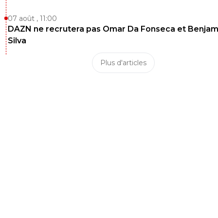
Le LOSC va partager les points avec Auxerre.
07 août , 11:00
DAZN ne recrutera pas Omar Da Fonseca et Benjam
0
+
Répondre
Silva
Ragnar-Lodbrok7
10 mai 2026 à 23:22
+
518
Plus d'articles
Et toi tu s*ces trop le sboub de TEXTOR
1
+
Répondre
DouglasAlafraise
10 mai 2026 à 23:29
+
522
mdr comment il te parles
1
+
Répondre
sergio33
10 mai 2026 à 23:35
+
1596
Voilà... tu as tellement un esprit faible que tu e
arrives à insulter les autres lorsque tu es à cour
d'arguments.
Vu que c'est toi... c'est normal. ^^