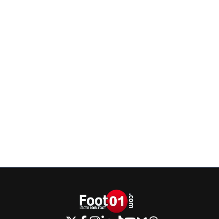
DouglasAlafraise
10 mai 2026 à 23:26
+
522
ahah ce faire traiter de decerebré par un gars q
sait meme pas faire de c/c lol il y a eu rémi gaill
toi maintenant rémi le nullard :)
2
+
Répondre
sergio33
10 mai 2026 à 23:40
+
1596
Quel sens de la répartie ! Mdr
Ne change rien !
Si tu veux... je t'invite un mercredi soir. ^^
0
+
Répondre
DouglasAlafraise
10 mai 2026 à 23:47
+
522
vas y rémi le clébard mais attention pas de so
hein :)
1
+
Répondre