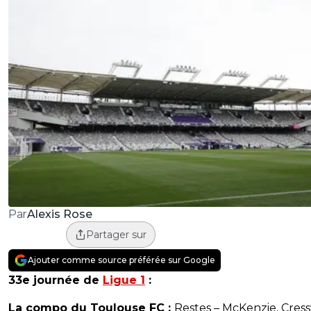
Alexis Rose
Par
Partager sur
Ajouter comme source préférée sur Google
33e journée de
Ligue 1
:
La compo du Toulouse FC :
Restes – McKenzie, Cress