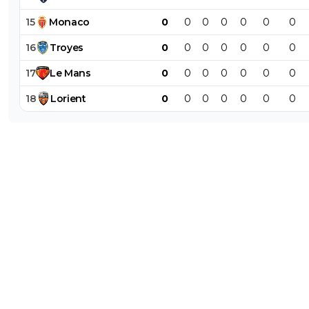
Si y’a pas la LDC faudra ouvrir le dossier Fonseca
15
Monaco
0
0
0
0
0
0
0
0
+
Répondre
16
Troyes
0
0
0
0
0
0
0
sergio33
10 mai 2026 à 23:06
+
1596
17
Le
Mans
0
0
0
0
0
0
0
En voilà encore un qui raconte n'importe quoi !
18
Lorient
0
0
0
0
0
0
0
Toi... au moyen âge... tu aurais fait brûler pas mal d
monde sur le bûcher. ^^
0
+
Répondre
DouglasAlafraise
10 mai 2026 à 23:10
+
522
tu en aurais peut etre meme fait partie des ge
le bucher!^^
3
+
Répondre
sergio33
10 mai 2026 à 23:11
+
1596
Dit le décérébré qui ne sait même pas de quoi il
0
+
Répondre