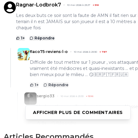
Ragnar-Lodbrok7
10 mai 2026 à 23:27
+
518
Les deux buts ce soir sont la faute de AMN il fait rien sur 
terrain il n est JAMAIS sur son joueur il est a 10 mètres a
chaque fois
1
+
Répondre
flaco75-reviens-l-o
10 mai 2026 à 23:30
+
787
Difficile de tout mettre sur 1 joueur , vos attaquan
vraiment été médiocres et quasi-inexistants … et 
bien mieux pour le milieu … 😏🇧🇷🇵🇹🇫🇷🇺🇦
1
+
Répondre
sergio33
10 mai 2026 à 23:33
+
1596
Va donc t'agenouiller devant ton gourou Nasse
AFFICHER PLUS DE COMMENTAIRES
laisse les autres tranquilles.
0
+
Répondre
bub
Articles Recommandés
10 mai 2026 à 23:37
+
822