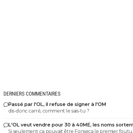
0
+
Répondre
flaco75-reviens-l-o
10 mai 2026 à 23:26
+
787
C’est effectivement bien probable même si les
ChapeauxRonds ne sont pas toujours très fiables…
🇧🇷🇫🇷🇺🇦
1
+
Répondre
sergio33
10 mai 2026 à 23:10
+
1596
Maintenant... le pire... c'est que je sens bien que Stéphan
Frappart sera choisie pour arbitrer OL Vs Lens.
DERNIERS COMMENTAIRES
Il ne manque plus que ça !
Passé par l'OL, il refuse de signer à l'OM
1
+
Répondre
dis-donc carré, comment le sais-tu ?
PierrotLeFoot
10 mai 2026 à 23:06
+
204
L'OL veut vendre pour 30 à 40ME, les noms sorten
19+3=22
Si seulement ça pouvait être Fonseca le premier foutu