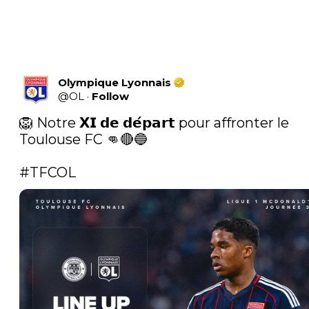
Olympique Lyonnais
@
OL
·
Follow
🦁 Notre 𝗫𝗜 𝗱𝗲 𝗱𝗲́𝗽𝗮𝗿𝘁 pour affronter le 
Toulouse FC 👊🔴🔵

#TFCOL