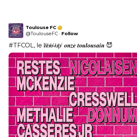
Toulouse FC
@
ToulouseFC
·
Follow
#TFCOL
, le l̸i̸n̸e̸-̸u̸p̸  𝒐𝒏𝒛𝒆 𝒕𝒐𝒖𝒍𝒐𝒖𝒔𝒂𝒊𝒏 😈 