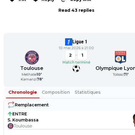
Read 43 replies
Ligue 1
10 mai 2026 à 21:00
2
1
Match terminé
Toulouse
Olympique Lyon
Methalie
10
'
Tolisso
71
'
Kamanzi
78
'
Chronologie
Composition
Statistiques
Remplacement
ENTRE
S. Koumbassa
Toulouse