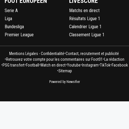
FOOT EUROPÉEN
LIVESCORE
0
+
Répondre
Serie A
Matchs en direct
Liga
Résultats Ligue 1
Ragnar-Lodbrok7
10 mai 2026 à 23:03
+
518
Bundesliga
Calendrier Ligue 1
Nos joueurs aussi
Premier League
Classement Ligue 1
0
+
Répondre
sergio33
10 mai 2026 à 23:05
+
1596
•
Mentions Légales - Confidentialité
Contact, recrutement et publicité
•
•
Retrouvez votre compte pour les commentaires sur Foot01
La rédaction
Si tu as un arbitrage dégueulasse... tu ne peux r
•
•
•
•
•
•
•
PSG transfert
Football
Match en direct
Youtube
Instagram
TikTok
Facebook
faire.
•
Sitemap
0
+
Répondre
Powered by Newsifier
Ragnar-Lodbrok7
10 mai 2026 à 23:06
+
518
T es même pas honnête des le début de la part
avait aucune envie
0
+
Répondre
sergio33
10 mai 2026 à 23:14
+
1596