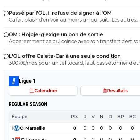
dehors, l'OL et ce très bon effectif s'en porterait tout de
La LFP et La DTA on vous fais des énormes bisous d'am
Passé par l'OL, il refuse de signer à l'OM
mieux
Frappart Brisard Turpin Buquet Letexier Dechepy vous m
qu'e l'on vous décore de la légion d'honneur tant votre
Ca fait plaisir d'en voir au moins un qui suit... Les autres
contribution au championnat est exceptionnelle
doivent être des abrutis de supporters non ?
OM : Hojbjerg exige un bon de sortie
1
+
Répondre
Apparemment ce qui coince avec son transfert c'est so
salaire. S'il veut vraiment partir, il sait quoi faire.
sergio33
10 mai 2026 à 23:05
+
1596
L'OL offre Caleta-Car à une seule condition
Maintenant... il faut que l'OL s'impose face à Lens... car 
300K€/mois pour un tel tocard, faut pas s'étonner d'êt
n'aura pas un match facile contre Auxerre qui joue sa sur
dans la merde.
Ligue1.
Ligue 1
Pour Rennes... je doute que l'OM puisse remporter leur
Calendrier
Résultats
match... même chez eux.
0
+
Répondre
REGULAR SEASON
Équipe
Pts
J
V
N
D
BP
BC
reds13
10 mai 2026 à 23:14
+
1098
Pour L OM ca change rien 6 ou 5 ème c'est la m
1
O
.
Marseille
0
0
0
0
0
0
0
chose
2
O
.
Lyonnais
0
0
0
0
0
0
0