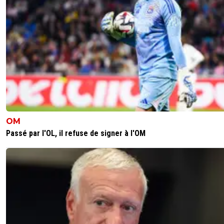
6è la Conférence et 7è la qualif de Conférence 
🇧🇷🇵🇹🇫🇷🇺🇦
0
+
Répondre
reds13
10 mai 2026 à 23:29
+
1098
Si lens gagne la coupe de France la 6 ème plac
en europa league
0
+
Répondre
sergio33
10 mai 2026 à 23:30
+
1596
OM
Tout est possible en Coupe de France !
Passé par l'OL, il refuse de signer à l'OM
N'oublie pas qui est l'entraineur de Nice.
Claude Puel n'est pas un débutant.
Pour que l'OM soit sûr de faire l'Europa League...
faut qu'il gagne contre Rennes avec un bon sc
Mais j'en doute fort.