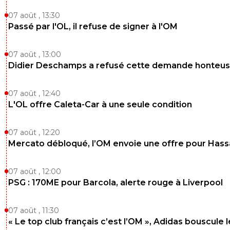
sergio33
11 mai 2026 à 00:06
+
1596
07 août , 13:30
Non... le 12ème homme est en colère et n'aura 
Passé par l'OL, il refuse de signer à l'OM
lucidité d'être derrière son équipe avec tout ce
est arrivé.
07 août , 13:00
C'est déjà un miracle que l'OM ait pu battre Le
Didier Deschamps a refusé cette demande honteu
0
+
Répondre
07 août , 12:40
Ragnar-Lodbrok7
10 mai 2026 à 23:13
+
518
L'OL offre Caleta-Car à une seule condition
On finira 5eme
Je lance les paris
07 août , 12:20
Mercato débloqué, l’OM envoie une offre pour Has
0
+
Répondre
sergio33
10 mai 2026 à 23:20
+
1596
07 août , 12:00
PSG : 170ME pour Barcola, alerte rouge à Liverpool
Tu as déjà perdu !
De toute façon... tu es un défaitiste. Un perdant !
07 août , 11:30
« Le top club français c’est l’OM », Adidas bouscule 
Je pense que l'OL va terminer 3ème.