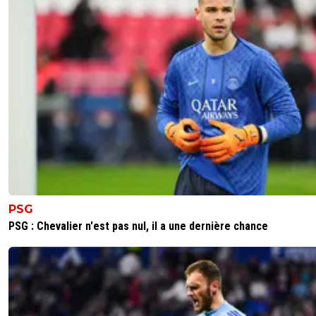
Parce que Monaco va tout faire pour avoir la 
place et que l'OM n'a pas le niveau pour battre
Rennes.
0
+
Répondre
reds13
10 mai 2026 à 23:25
+
1098
5 ème ou 6 ème c'est la même chose c'est
européen, si lens gagne la coupe la 5ème et 6
c'est l europa league
0
+
Répondre
reds13
10 mai 2026 à 23:27
+
1098
PSG
Monaco doit gagner a Strasbourg et L OM peu
PSG : Chevalier n'est pas nul, il a une dernière chance
contenter du nul au vélodrome pour préserver 
ème place
0
+
Répondre
flaco75-reviens-l-o
10 mai 2026 à 23:27
+
787